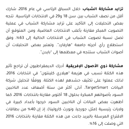
تزايد مشاركة الشباب
: خلال السباق الرئاسي في عام 2016، شارك
أقل من نصف الشباب بين سن 18 و29 في الانتخابات الرئاسية. تتجه
بعض التحليلات إلى التأكيد على تزايد مشاركة الشباب في عملية
التصويت المبكر مقارنة بأغلب الانتخابات الماضية، ومن المتوقع أن
تصل نسبة تصويت الشباب في الانتخابات الحالية إلى 63%، وفق
استطلاع رأي أجرته جامعة “هارفارد”. وتعتبر بعض التحليلات أن
أصوات الشباب ستتجه في معظمها إلى “بايدن”.
مشاركة ذوي الأصول الإفريقية
: أدرك الديمقراطيون أن تراجع تأثير
هذه الكتلة تسبب في هزيمة “هيلاري كلينتون” في انتخابات 2016،
لذلك عملوا على تكثيف حشدهم لهذه الكتلة. ووفقًا لتحليل شركة
البيانات TargetSmart، أدلى أكثر من ستة أضعاف عدد الناخبين
السود بأصواتهم المبكرة بحلول 18 أكتوبر، مقارنة بانتخابات 2016، كما
أظهرت بعض البيانات أن الناخبين السود خرجوا بأعداد كبيرة في
ولايات رئيسية (مثل: جورجيا، ونورث كارولينا)، إذ إن 40% من بطاقات
الاقتراع المرسلة بالبريد جاءت من هذه الكتلة مقارنة بانتخابات 2016
التي وصلت إلى 16%.