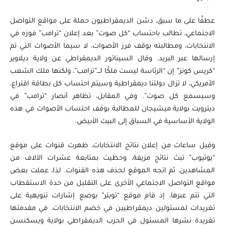
عطفًا على ما سبق، دشن الديمقراطيون حملة على مواقع التواصل
الاجتماعي، تطالب باحتساب “كل صوت” بعد إعلان “ترامب” فوزه في
الانتخابات، ومطالبته بوقف فرز الأصوات، لا سيما الأصوات التي تم
إرسالها عبر البريد. وقال السيناتور الديمقراطي عن ولاية ديلاوير
“كريس كونز” إن “الرئاسة ليست ملكًا لـــ”ترامب”، ولكنها ملك الشعب
الأمريكي، لا تزال دولتنا ديمقراطية وسيتم احتساب كل بطاقة اقتراع،
وسيسمع كل صوت”. وفي المقابل، تظاهر أنصار “ترامب” في
ديترويت بولاية ميشيجان للمطالبة بوقف احتساب الأصوات في هذه
الولاية الأساسية في السباق إلى البيت الأبيض.
وقبل ساعات من إعلان نتائج الانتخابات، ظهرت قنوات على موقع
“يوتيوب” تبث نتائج مزيفة، وحظيت بمتابعة عشرات الآلاف من
المشاهدين، ثم اتجه الموقع لحذف هذه القنوات. لذا، عملت بعض
مواقع التواصل الاجتماعي الأخرى على التقليل من حدة الاستقطاب
التي تتم عبرها، إذ قام موقع “تويتر” بوضع إشارات تنويهية على
تغريدات لمسئولين ديمقراطيين في خضم الانتخابات، في مقدمتها
تغريدة نشرها المسئول في الحزب الديمقراطي بولاية ويسكنسن