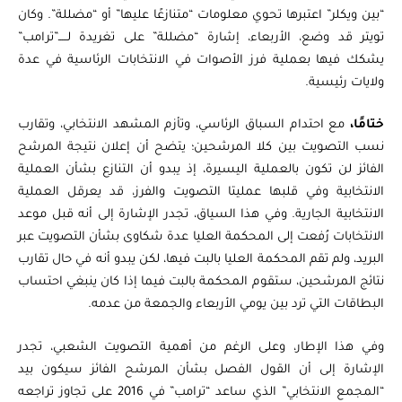
“بين ويكلر” اعتبرها تحوي معلومات “متنازعًا عليها” أو “مضللة”. وكان
تويتر قد وضع، الأربعاء، إشارة “مضللة” على تغريدة لـــــ”ترامب”
يشكك فيها بعملية فرز الأصوات في الانتخابات الرئاسية في عدة
ولايات رئيسية.
ختامًا،
مع احتدام السباق الرئاسي، وتأزم المشهد الانتخابي، وتقارب
نسب التصويت بين كلا المرشحين؛ يتضح أن إعلان نتيجة المرشح
الفائز لن تكون بالعملية اليسيرة، إذ يبدو أن التنازع بشأن العملية
الانتخابية وفي قلبها عمليتا التصويت والفرز، قد يعرقل العملية
الانتخابية الجارية. وفي هذا السياق، تجدر الإشارة إلى أنه قبل موعد
الانتخابات رُفعت إلى المحكمة العليا عدة شكاوى بشأن التصويت عبر
البريد، ولم تقم المحكمة العليا بالبت فيها، لكن يبدو أنه في حال تقارب
نتائج المرشحين، ستقوم المحكمة بالبت فيما إذا كان ينبغي احتساب
البطاقات التي ترد بين يومي الأربعاء والجمعة من عدمه.
وفي هذا الإطار، وعلى الرغم من أهمية التصويت الشعبي، تجدر
الإشارة إلى أن القول الفصل بشأن المرشح الفائز سيكون بيد
“المجمع الانتخابي” الذي ساعد “ترامب” في 2016 على تجاوز تراجعه