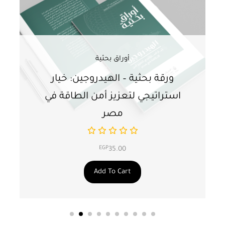
أوراق بحثية
ورقة بحثية – الهيدروجين: خيار
و
استراتيجي لتعزيز أمن الطاقة في
ا
مصر
EGP
35.00
Add To Cart