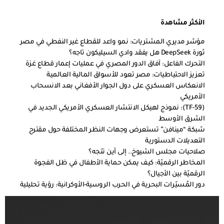
الأكثر مشاهدة
مؤشر مديري المشتريات: نمو واعد للقطاع غير النفطي في مصر
ثورة DeepSeek هل يفقد وادي السيليكون تاجه؟
التحرك الفاعل: آفاق الدور المصري في عمليات إعمار قطاع غزة
تعزيز الاحتياطيات: مصر تعود للأسواق المالية العالمية
الانعكاس العسكري على دول الجوار الأفغاني بعد الانسحاب
الأمريكي
(TF-59): نموذج لهيكل الانتشار العسكري الأمريكي الجديد في
الشرق الأوسط
شبكة “مينافن” تستعرض وجهات النظر المختلفة حول مقترح
التعديلات الدستورية
صلاحيات مجلس الشيوخ.. إلى أين تتجه؟
المخاطر الرقميّة: كيف يمكن حماية الأطفال في ظل الفجوة
الرقميّة بين الأجيال؟
دور المُسيّرات البحرية في الحرب الروسية-الأوكرانية: رؤية تحليلية