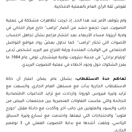
تقوض ثقة الرأي العام بالعملية الانتخابية.
ولم يتوقف الأمر عند هذا الحد، إذ خرجت تظاهرات مشككة في عملية
التصويت، حيث تجمع حشد من أنصار “ترامب” خارج مركز انتخابي في
ولاية أريزونا، مساء الأربعاء، بعد انتشار مزاعم بشأن تجاهل احتساب
الأصوات التي تختار “ترامب”. كما تداول بعضُ رواد مواقع التواصل
الاجتماعي في الولايات المتحدة ورقة اقتراع عبر البريد لشخص يُدعى
“ويليام برادلي” في مدينة ديترويت بولاية ميتشجان، توفي عام 1984، ما
يعزز الشكوك حول وجود أخطاء في عملية التصويت البريدي.
تعاظم حدة الاستقطاب:
بشكل عام،
يمكن اعتبار أن حالة
الاستقطاب الجارية بدأت مع مستهل العام الجاري، واتسعت مع
تزايد وتيرة فيروس كورونا، وازدادت مع تزايد التداعيات الاقتصادية
للجائحة والتي عكست التفاوتات العنصرية بين مجتمعات البيض من
جانب والسود والملونين من جانب آخر، وتأكدت مع حادثة مقتل “جورج
فلويد” والاحتجاجات التي تبعتها، واحتدمت مع تسارع وتيرة السباق
الرئاسي، وبلغت أشدها مع بداية التصويت الفعلي في 3 نوفمبر
الجاري.