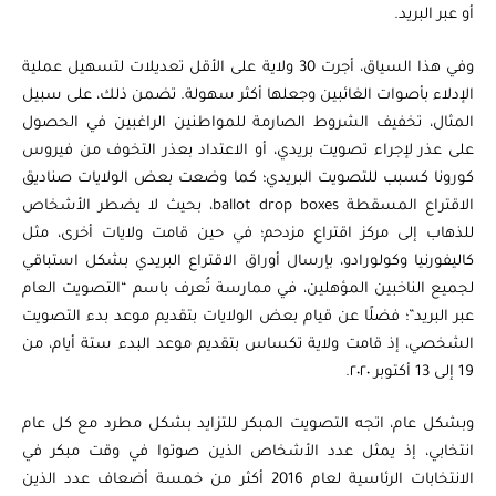
أو عبر البريد.
وفي هذا السياق، أجرت 30 ولاية على الأقل تعديلات لتسهيل عملية
الإدلاء بأصوات الغائبين وجعلها أكثر سهولة. تضمن ذلك، على سبيل
المثال، تخفيف الشروط الصارمة للمواطنين الراغبين في الحصول
على عذر لإجراء تصويت بريدي، أو الاعتداد بعذر التخوف من فيروس
كورونا كسبب للتصويت البريدي؛ كما وضعت بعض الولايات صناديق
الاقتراع المسقطة ballot drop boxes، بحيث لا يضطر الأشخاص
للذهاب إلى مركز اقتراع مزدحم؛ في حين قامت ولايات أخرى، مثل
كاليفورنيا وكولورادو، بإرسال أوراق الاقتراع البريدي بشكل استباقي
لجميع الناخبين المؤهلين، في ممارسة تُعرف باسم “التصويت العام
عبر البريد”؛ فضلًا عن قيام بعض الولايات بتقديم موعد بدء التصويت
الشخصي، إذ قامت ولاية تكساس بتقديم موعد البدء ستة أيام، من
19 إلى 13 أكتوبر ٢٠٢٠.
وبشكل عام، اتجه التصويت المبكر للتزايد بشكل مطرد مع كل عام
انتخابي، إذ يمثل عدد الأشخاص الذين صوتوا في وقت مبكر في
الانتخابات الرئاسية لعام 2016 أكثر من خمسة أضعاف عدد الذين