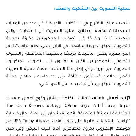
عملية التصويت بين التشكيك والعنف:
شهدت مراكز الاقتراع في الانتخابات الأمريكية في عدد من الولايات
استعدادات مكثفة لانطلاق عملية التصويت في الانتخابات، والتي
شهدت تزايدًا واضحًا في تصويت الجمهوريين مقارنة بعملية
التصويت المبكر، بطريقة ساهمت في اتزان نسبي لكفة “ترامب”، الأمر
الذي تعتبره بعض التحليلات مرتبطًا بالطبيعة المحافظة والسلوك
التصويتي للجمهوريين الذين لا يميلون إلى التصويت المبكر ولا
التصويت عبر البريد. وفي إطار هذا المشهد، غلفت عملية التصويت
الفعلي ملامح قد تكون مختلفة –إلى حد ما– عن ملامح عملية
التصويت المبكر، ويمكن توضيحها على النحو التالي:
تزايد أعمال العنف
: تعالت التكنهات بشأن وقوع أعمال عنف، لا
سيما بعدما أعلنت حركة QAnon، وجماعة The Oath Keepers
المتطرفة اليمينية المتطرفة، أنهما قد تلجآن إلى العنف حال خسارة
“ترامب” للانتخابات. علاوة على ذلك، أفادت صحيفة USA Today عبر
موقعها الإلكتروني بخروج متظاهرين أمام البيت الأبيض وفي مدن