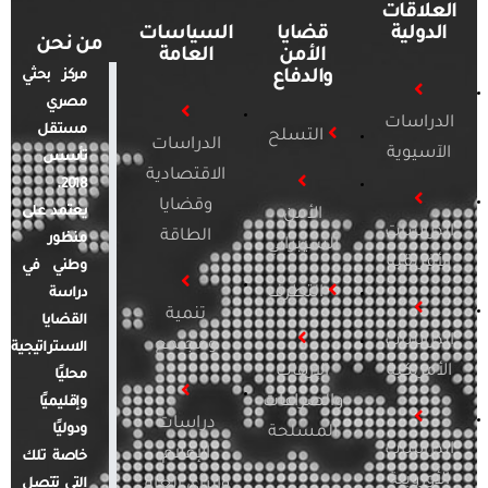
العلاقات
الدولية
قضايا
السياسات
من نحن
الأمن
العامة
والدفاع
مركز بحثي
مصري
الدراسات
مستقل
التسلح
الدراسات
الآسيوية
تأسس
الاقتصادية
2018.
وقضايا
يعتمد على
الأمن
الدراسات
الطاقة
منظور
السيبراني
الأفريقية
وطني في
التطرف
دراسة
تنمية
القضايا
الدراسات
ومجتمع
الاستراتيجية
الأمريكية
الإرهاب
محليًا
والصراعات
وإقليميًا
دراسات
ودوليًا
المسلحة
الدراسات
الإعلام
خاصة تلك
الأوروبية
والرأي العام
التي تتصل