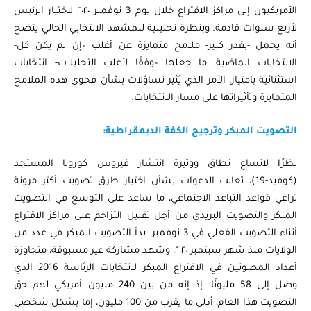
الأمريكيون إلى مراكز الاقتراع خلال يوم 3 نوفمبر ٢٠٢٠ لاختيار الرئيس
لأربع سنوات قادمة. وبنظرة تحليلية للمشهد الانتخابي الحالي يتضح
أنه يحمل -بقدر كبير- ملامح متمايزة عن أغلب –إن لم يكن كل-
الانتخابات الماضية، ما جعلها –وفقًا لأغلب التحليلات- انتخابات
استثنائية بامتياز، الأمر الذي يُثير تساؤلات بشأن فحوى هذه الملامح
المتمايزة وتأثيراتها على مسار الانتخابات.
التصويت المبكر وترجيح الكفة الديمقراطية:
نظرًا لاتساع نطاق ووتيرة انتشار فيروس كورونا المستجد
(كوفيد-19)، تعالت الدعوات بشأن اختيار طرق تصويت أكثر مرونة
تراعي قواعد التباعد الاجتماعي، ما ساعد على التوسع في التصويت
المبكر والتصويت البريدي من أجل تقليل التزاحم على مراكز الاقتراع
أثناء التصويت الفعلي في 3 نوفمبر. بدأ التصويت المبكر في عدد من
الولايات منذ شهر سبتمبر ٢٠٢٠، وشهد مشاركة غير مسبوقة، متجاوزة
أعداد المصوتين في الاقتراع المبكر لانتخابات الرئاسة 2016 الذي
وصل إلى 58 مليونًا، إذ إنه من بين 240 مليون أمريكي لهم حق
التصويت هذا العام، أدلى ما يقرب من 100 مليون، إما بشكل شخصي