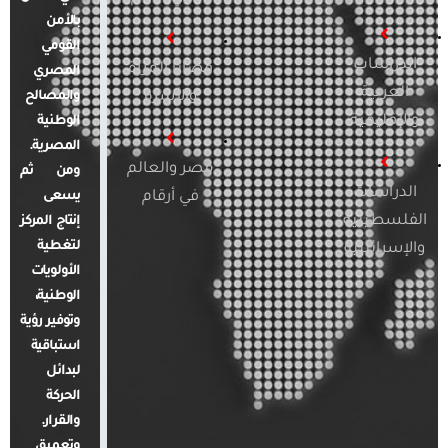
بالأمن
القومي
الدراسات
قضايا المرأة
المصري
العربية
والأسرة
والمصالح
والإقليمية
الوطنية
المصرية.
مصر والعالم
ومن ثم
الدراسات
في أرقام
يسعى
الفلسطينية
إنتاج المركز
لتغطية
والإسرائيلية
الأولويات
الوطنية،
وتوفير رؤية
استباقية
لبدائل
الحركة
والقرار.
وتعميق