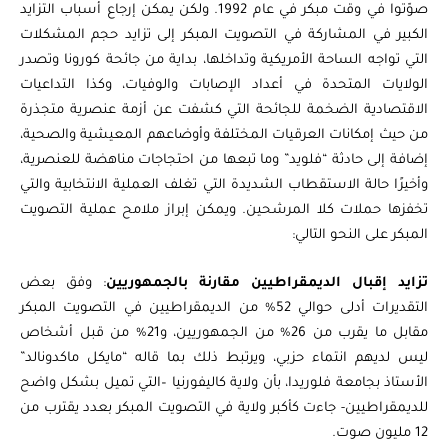
صوّتوا في وقت مبكر في عام 1992. ولكن يمكن إرجاع أسباب التزايد
الكبير في المشاركة في التصويت المبكر إلى تزايد حجم المشكلات
التي تواجه الساحة الأمريكية وتداخلها، بداية من جائحة كورونا وتصدر
الولايات المتحدة في أعداد الإصابات والوفيات، وكذا التداعيات
الاقتصادية الضخمة للجائحة التي كشفت عن أزمة عنصرية متجذرة
من حيث إمكانات العرقيات المختلفة وأوضاعهم المعيشية والصحية،
إضافة إلى حادثة “فلويد” وما تبعها من احتجاجات مناهضة للعنصرية،
وأخيرًا حالة الاستقطاب الشديدة التي تغلف العملية الانتخابية والتي
تخفزها حملات كلا المرشحين. ويمكن إبراز ملامح عملية التصويت
المبكر على النحو التالي:
تزايد إقبال الديمقراطيين مقارنة بالجمهوريين
: وفق بعض
التقديرات أدلى حوالي 52% من الديمقراطيين في التصويت المبكر
مقابل ما يقرب من 26% من الجمهوريين، و21% من قبل أشخاص
ليس لديهم انتماء حزبي، ويرتبط ذلك بما قاله “مايكل ماكدونالد”
الأستاذ بجامعة فلوريدا، بأن ولاية كاليفورنيا –التي تميل بشكل واضح
للديمقراطيين- جاءت كأكبر ولاية في التصويت المبكر بعدد يقترب من
12 مليون صوت.