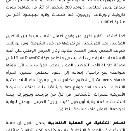
أخرى طوال ليلة الانتخابات وصباح يوم الأربعاء، إذ سار العشرات في
شوارع لوس أنجلوس، وتواجد 200 شخص أو أكثر في تظاهرة بنورث
كارولينا، وبورتلاند، أوريجون. كما شهدت ولاية مينيسوتا أكثر من
عشرة اعتقالات.
كما كشفت تقارير أخرى عن وقوع أعمال شغب فردية بين الناخبين
المؤيدين لكلا المرشحين تم تفريقها من قبل الشرطة. وفي بورتلاند،
شوهد البعض يحمل السلاح علانية، وكان الحرس الوطني على أهبة
الاستعداد. علاوة على ذلك، يسعى منظمو حركة ShutDownDC لشن
معركة طويلة الأمد “لتعطيل العمل ببعض المؤسسات التي يرونها
متواطئة مع ترامب”. إضافة إلى دعوة منظمي مسيرة المرأة
Women’s March إلى تنظيم مظاهرات في جميع أنحاء البلاد عشية
الانتخابات، حسبما أفاد موقع Vox. وارتباطًا بذلك، اعتقلت الشرطة
الأمريكية عشرات الأشخاص في كلٍّ من بورتلاند ونيويورك، بينما
استدعت حاكمة ولاية أوريجون “كيت براون” الحرس الوطني للولاية
لمواجهة “أعمال عنف واسعة النطاق”.
تضخم التشكيك في العملية الانتخابية:
يمكن القول إن حملة
التشكيك في العملية الانتخابية بدأت مبكرًا مع تأكيد “ترامب” مرارًا أن