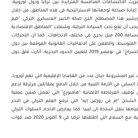
ززت الاكتشافات المنافسة المتزايدة بين تركيا ودول أوروبية،
إعادة صياغة توجهاتها الاستراتيجية في هذه المناطق، من خلال
 ويشير هذا المصطلح الذي صكه الخبير العسكري التركي “كيم
اطق البحرية التي يجب أن تقع تحت السيادة التركية، وشملت “المناطق الاقتصادية
التركية” في بحار إيجه والمتوسط والأسود. أي مسافة 200 ميل بحري في مختلف الاتجاهات. كما أن التحركات
لمتوسط، والطعن على الاتفاقيات القانونية الموقعة بين دول
الحوض، إضافة إلى توقيعه اتفاقًا مع حكومة “السراج” في نوفمبر 2019 لتعيين الحدود البحرية، أثارت قلق دول
غير المشروعة حيال عدد من القضايا الإقليمية التي تهم أوروبا،
 السلبي في الأزمة الليبية من خلال الدفع بمقاتلين مرتزقة لدعم
توقيف الفرقاطة الألمانية “هامبورغ” التي تعمل ضمن عملية
روبية” في 22 نوفمبر 2020، سفينة الشحن “إم في روزلين إيه” التي ترفع العلم التركي في البحر
ها بنقل أسلحة إلى ليبيا. كما يعارض الاتحاد السلوك التركي
في شمال سوريا، حيث رفضت دول الاتحاد عملية نبع السلام التي أطلقتها تركيا في 9 أكتوبر 2020 ضد قوات