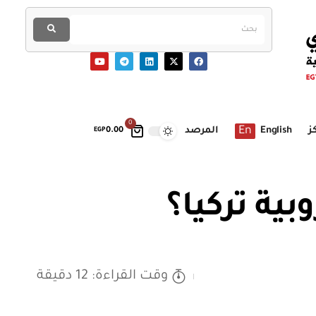
0
En
ز
English
المرصد
EGP
0.00
ية تركيا؟
وقت القراءة: 12 دقيقة