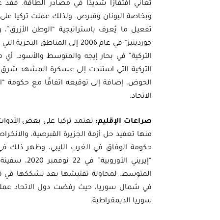
تعاني افتقارًا شديدًا في مصادر الطاقة. فقد ع
وبخاصة اليونان وقبرص. ولذلك عملت تركيا على 
تفعيل ما يُعرف باستراتيجية “الوطن الأزرق”،
جوردينيز” في عام 2006 إلى المن
التركية التي استندت إلى عسكرة المشهد شرق ا
الاتحاد.
صراعات الإقليم:
تعتمد تركيا على بعض الأدوات 
منها تعقيد حل أزمة الجزيرة القبرصية، والانخراط
حكومة الوفاق في الغرب الليبي، وظهر ذلك في 
“إيريني الأو
المتوسط، لمحاولة تفتيشها بعد تشككها في قيام
سوريا الديمقراطية.