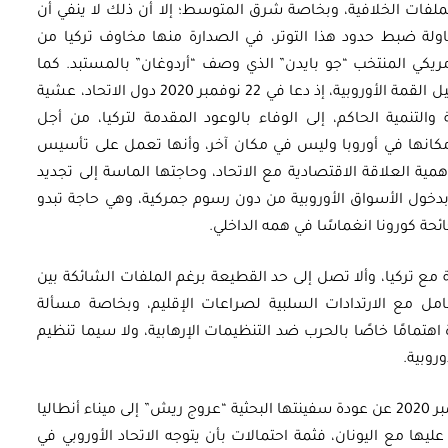
لفات الخلافية، وبخاصة شرق المتوسط؛ إلا أن ذلك لا ينفي أن
اولة ضبط حدود هذا التوتر، في الصدارة منها مخاوف تركيا من
ريكي المنتخب “جو بايدن” الذي وصف “أردوغان” بالمستبد. كما
يبدي “أردوغان” مرونة لافتة في الوقت الحالي وقبيل القمة الأوروبية، إذ دعا في 22 نوفمبر 2020 دول الاتحاد، عشية
التنمية الحاكم، إلى الوفاء بالوعود المقدمة لتركيا، من أجل
 “مكانها في أوروبا وليس في مكان آخر، وأنها تعمل على تأسيس
مية العلاقة الاقتصادية مع الاتحاد، وحاجتها الماسة إلى تجديد
بدخول الأسواق الأوروبية من دون رسوم جمركية، وهي حاجة تبدو
ئحة كورونا انغماسًا في همه الداخلي.
ة مع تركيا، وألا تصل إلى حد القطيعة برغم الملفات الشائكة بين
مل مع الارتدادات السلبية لصراعات الإقليم، وبخاصة مسألة
ة اهتمامًا خاصًا بالحرب ضد التنظيمات الإرهابية، ولا سيما تنظيم
روبية.
مع إعلان تركيا في 30 نوفمبر 2020 عن عودة سفينتها البحثية “عروج ريش” إلى ميناء أنطاليا
يها مع اليونان، فثمة احتمالات بأن يتوجه الاتحاد الأوروبي في