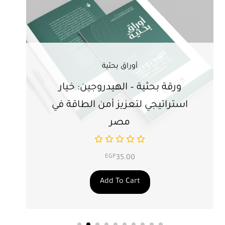
أوراق بحثية
ورقة بحثية – الهيدروجين: خيار
ور
استراتيجي لتعزيز أمن الطاقة في
ال
مصر
EGP
35.00
Add To Cart