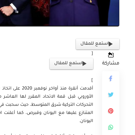
ثية
استمع للمقال
أوراق بحثية
ورقة بحثية – المؤتمر الصهيوني الـ39:
[
ن على مستقبل
ورقة بحثية – الطاقة المتجددة
مشاركة
استمع للمقال
ية العالمية
أمن الطاقة المصري
]
أقدمت أنقرة منذ 
EGP
EG
35.00
Add To Cart
Add
المتنازع عليها مع اليونان وقبرص، كما أعلنت 
اليونان.