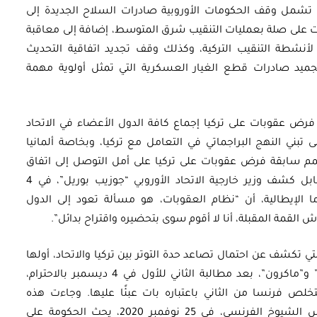
 تشمل وقف الحكومات الأوروبية صادرات السلاح الجديدة إلى
ات على صلة بعمليات التنقيب شرق المتوسط، إضافة إلى معاقبة
لأنشطة التنقيب التركية، وكذلك وقف تجديد اتفاقية التحديث
تجميد صادرات قطع الغيار العسكرية التي تمثل أولوية مهمة
رض عقوبات على تركيا إجماع كافة الدول الأعضاء في الاتحاد
إلى تبني النهج البراجماتي في التعامل مع تركيا، وبخاصة ألمانيا
قمم سابقة فرض عقوبات على تركيا على أمل التوصل إلى اتفاق
“لتطوير علاقة بناءة فعليًا مع تركيا”. في المقابل كشف وزير خارجية الاتحاد الأوروبي “جوزيب بوريل”، في 4
 الإيطالية، أن “نظام العقوبات، هو مسألة تعود إلى الدول
 القمة المقبلة، أنا لا أقوم سوى بتحضيره واقتراح بدائل”.
ي تكشف عن احتمال تصاعد حدة التوتر بين تركيا والاتحاد، أولها
التصريحات والتصريحات المضادة بين “أردوغان” و”ماكرون”، بعد مطالبة الثاني للأول في 4 ديسمبر بالاحترام،
له في أن تتخلص فرنسا من الثاني باعتباره بات عبئًا عليها. وجاءت هذه
التصريحات ردًّا على قرار غير ملزم أصدره مجلس الشيوخ الفرنسي، في 25 نوفمبر 2020، يحث الحكومة على