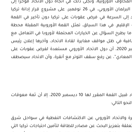
خاوف الأوروبية، وتجلى ذلك في اتجاه دول الاتحاد مؤخرًا إلى
تصعيد الضغوط على تركيا، حيث صوَت أعضاء البرلمان الأوروبي، في 26 نوفمبر، على مشروع قرار إدانة تركيا
تحاد إلى السرعة في فرض عقوبات على تركيا دون تأخير في القمة
لإقليم. في هذا السياق، تمثل القمة الأوروبية المقبلة محطة
 ما يطرح السؤال عن الخيارات المحتملة لأوروبا في التعامل مع
افية في ظل مواقف مغايرة لقادة الاتحاد، وآخرها إعلان رئيس
المجلس الأوروبي “شارل ميشال”، في 4 ديسمبر 2020، أن دول الاتحاد الأوروبي مستعدة لفرض عقوبات على
ا المعادي”، عن رفع سقف التوتر مع أنقرة، وأن الاتحاد سيصطف
برغم سعي أنقرة إلى تهدئة التوتر مع دول الاتحاد قبيل القمة المقرر لها 10 ديسمبر 2020، إلا أن ثمة معوقات
حو التالي:
رة والاتحاد الأوروبي عن الاكتشافات النفطية في سواحل شرق
لقة بتعزيز البحث عن مصادر للطاقة لتأمين احتياجات تركيا التي