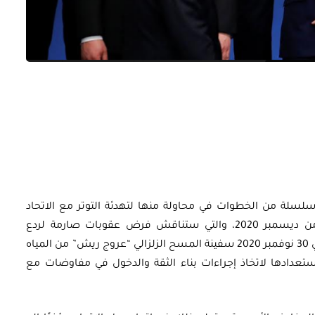
أوراق بحثية
ورقة بحثية - أمن الطاقة المصري:
 وتعزيز
الغاز والنفط خارطة الموارد
وسياسات التعزيز
أواخر نوفمبر 2020 على اتخاذ سلسلة من الخطوات في محاولة منها لتهدئة التوتر مع الاتحاد
EGP
35.00
الأوروبي قبل قمة الاتحاد المقرر لها العاشر من ديسمبر 2020، والتي ستناقش فرض عقوبات صارمة لردع
التحركات التركية شرق المتوسط، حيث سحبت في 30 نوفمبر 2020 سفينة المسح الزلزالي “عروج ريش” من المياه
Add To Cart
استعدادها لاتخاذ إجراءات بناء الثقة والدخول في مفاوضات مع