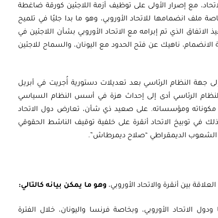
اتحاد، مع إصرار الأولى على توظيف أزمة اللاجئين كورقة ضاغطة
صة ملف انضمامها للاتحاد الأوروبي، وهو ما بدا جليًا في تلميح
ذ الاتفاق الذي تم إبرامه مع الاتحاد الأوروبي بشأن اللاجئين في
 عملية الانضمام، ناهيك عن فتح الحدود مع اليونان، والسماح للاجئين
لى جهة النظام الرئاسي بعد تعديلات دستورية أُجريت في أبريل
ان” النظام الرئاسي أدى إلى إحداث هزة في أسس النظام السياسي
ن مكوناته ومؤسساته. على صعيد ذي شأن، تعارض دول الاتحاد
ذلك في توبيخ الاتحاد أنقرة على خلفية توقيف الناشط الحقوقي
زب الشعوب الديمقراطي “صلاح ديمرطاش”.
لاقة بين أنقرة والاتحاد الأوروبي،
وهو ما يمكن بيانه كالتالي:
ودول الاتحاد الأوروبي، وبخاصة فرنسا واليونان، خلال الفترة