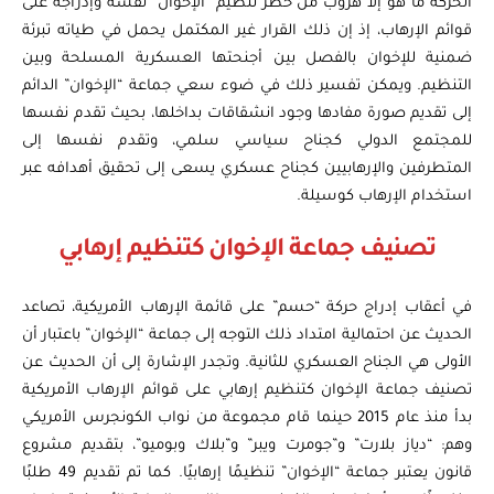
الحركة ما هو إلا هروب من حظر تنظيم “الإخوان” نفسه وإدراجه على
قوائم الإرهاب، إذ إن ذلك القرار غير المكتمل يحمل في طياته تبرئة
ضمنية للإخوان بالفصل بين أجنحتها العسكرية المسلحة وبين
التنظيم. ويمكن تفسير ذلك في ضوء سعي جماعة “الإخوان” الدائم
إلى تقديم صورة مفادها وجود انشقاقات بداخلها، بحيث تقدم نفسها
للمجتمع الدولي كجناح سياسي سلمي، وتقدم نفسها إلى
المتطرفين والإرهابيين كجناح عسكري يسعى إلى تحقيق أهدافه عبر
استخدام الإرهاب كوسيلة.
تصنيف جماعة الإخوان كتنظيم إرهابي
في أعقاب إدراج حركة “حسم” على قائمة الإرهاب الأمريكية، تصاعد
الحديث عن احتمالية امتداد ذلك التوجه إلى جماعة “الإخوان” باعتبار أن
الأولى هي الجناح العسكري للثانية. وتجدر الإشارة إلى أن الحديث عن
تصنيف جماعة الإخوان كتنظيم إرهابي على قوائم الإرهاب الأمريكية
بدأ منذ عام 2015 حينما قام مجموعة من نواب الكونجرس الأمريكي
وهم: “دياز بلارت” و”جومرت ويبر” و”بلاك وبوميو”، بتقديم مشروع
قانون يعتبر جماعة “الإخوان” تنظيمًا إرهابيًا. كما تم تقديم 49 طلبًا