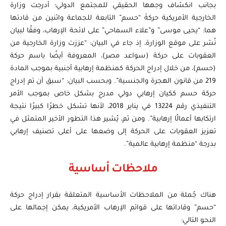
بجانب انكشاف وجهها الحقيقي للمجتمع الدولي؛ أدرجت وزارة
الخارجية الأمريكية حركةَ “حسم” التابعة للجماعة واثنين من قادتها
هما: “يحيى موسى” و”علاء السماحي” على لائحة الإرهاب، وفقًا لبيان
نُشر على موقع الوزارة، إذ جاء في البيان: “عززت وزارة الخارجية من
العقوبات على حركة (سواعد مصر)، المعروفة أيضًا باسم حركة
(حسم)، من خلال إدراج الحركة كمنظمة إرهابية أجنبية بموجب المادة
219 من قانون الهجرة والجنسية”. وبحسب البيان: “سبق أن تم إدراج
حركة حسم ككيان إرهابي دولي مدرج بشكل خاص بموجب الأمر
التنفيذي رقم 13224 في يناير 2018، لأنها تشكل خطرًا كبيرًا نتيجة
ارتكابها أعمالًا إرهابية”. ومن ثم، يُشير هذا التطور الأخير المتمثل في
تعزيز العقوبات على الحركة إلى وضعها على أعلى تصنيف إرهابي
بدرجة “منظمة إرهابية عالمية”.
ملاحظات أساسية
هناك جُملة من الملاحظات الأساسية المتعلقة بقرار إدراج حركة
“حسم” وقاداتها على قوائم الإرهاب الأمريكية، يمكن إجمالها على
النحو التالي: