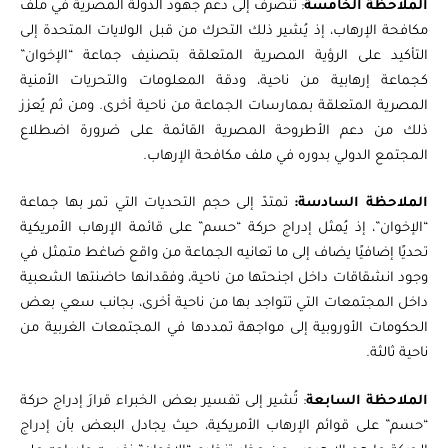
الملاحظة الخامسة
: تنصرف إلى دعم جهود الدولة المصرية في ملف
مكافحة الإرهاب، إذ يُشير ذلك التحرك من قبل الولايات المتحدة إلى
التأكيد على الرؤية المصرية المتعلقة بتصنيف جماعة “الإخوان”
كجماعة إرهابية من ناحية، ودقة المعلومات والتحريات الأمنية
المصرية المتعلقة بممارسات الجماعة من ناحية أخرى. ومن ثم يُعزز
ذلك من دعم الأطروحة المصرية القائمة على ضرورة اضطلاع
المجتمع الدولي بدوره في ملف مكافحة الإرهاب.
الملاحظة السادسة:
تمتدّ إلى حجم التحديات التي تمر بها جماعة
“الإخوان”، إذ يُمثل إدراج حركة “حسم” على قائمة الإرهاب الأمريكية
تحديًا إضافيًا يضاف إلى ما تعانيه الجماعة من واقع ضاغط متمثل في
وجود انشقاقات داخل اجنحتها من ناحية، وفقدانها حاضنتها الشعبية
داخل المجتمعات التي تتواجد بها من ناحية أخرى، بجانب سعي بعض
الحكومات الأوروبية إلى مواجهة تمددها في المجتمعات الغربية من
ناحية ثالثة.
الملاحظة السابعة
: تُشير إلى تفسير بعض الخبراء قرارَ إدراج حركة
“حسم” على قوائم الإرهاب الأمريكية، حيث يجادل البعض بأن إدراج