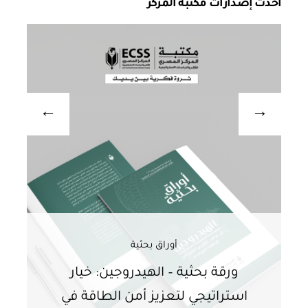
احدث إصدارات مكتبه المركز
أوراق بحثية
ورقة بحثية – الهيدروجين: خيار
و
استراتيجي لتعزيز أمن الطاقة في
ا