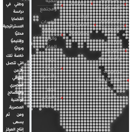
الدراسات
تنمية
التطرف
وطني في
الأمريكية
ومجتمع
دراسة
الإرهاب
القضايا
الدراسات
دراسات
والصراعات
الاستراتيجية
الأوروبية
الإعلام
المسلحة
محليًا
والرأي
وإقليميًا
الدراسات
العام
ودوليًا
العربية
خاصة تلك
والإقليمية
قضايا
التي تتصل
المرأة
بالأمن
الدراسات
والأسرة
القومي
الفلسطينية
المصري
والإسرائيلية
مصر
والمصالح
والعالم
الوطنية
في أرقام
المصرية.
ومن ثم
يسعى
إنتاج المركز