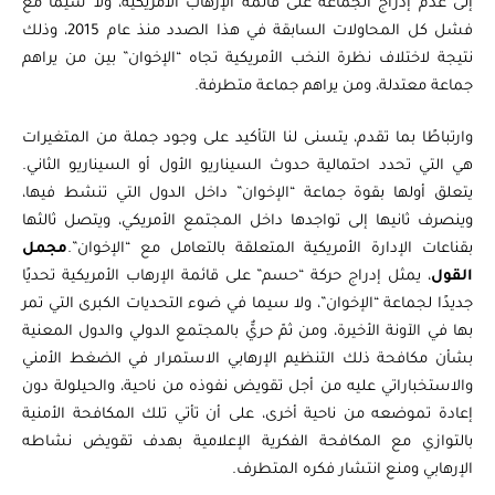
إلى عدم إدراج الجماعة على قائمة الإرهاب الأمريكية، ولا سيما مع
فشل كل المحاولات السابقة في هذا الصدد منذ عام 2015، وذلك
نتيجة لاختلاف نظرة النخب الأمريكية تجاه “الإخوان” بين من يراهم
جماعة معتدلة، ومن يراهم جماعة متطرفة.
وارتباطًا بما تقدم، يتسنى لنا التأكيد على وجود جملة من المتغيرات
هي التي تحدد احتمالية حدوث السيناريو الأول أو السيناريو الثاني.
يتعلق أولها بقوة جماعة “الإخوان” داخل الدول التي تنشط فيها،
وينصرف ثانيها إلى تواجدها داخل المجتمع الأمريكي، ويتصل ثالثها
بقناعات الإدارة الأمريكية المتعلقة بالتعامل مع “الإخوان”.
مجمل
القول
، يمثل إدراج حركة “حسم” على قائمة الإرهاب الأمريكية تحديًا
جديدًا لجماعة “الإخوان”، ولا سيما في ضوء التحديات الكبرى التي تمر
بها في الآونة الأخيرة، ومن ثمّ حريٌّ بالمجتمع الدولي والدول المعنية
بشأن مكافحة ذلك التنظيم الإرهابي الاستمرار في الضغط الأمني
والاستخباراتي عليه من أجل تقويض نفوذه من ناحية، والحيلولة دون
إعادة تموضعه من ناحية أخرى، على أن تأتي تلك المكافحة الأمنية
بالتوازي مع المكافحة الفكرية الإعلامية بهدف تقويض نشاطه
الإرهابي ومنع انتشار فكره المتطرف.