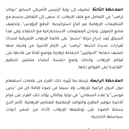
الملاحظة الثالثة
: تنصرف إلى رؤية الرئيس الأمريكي السابق “دونالد
ترامب” في التعامل مع ملف الإرهاب، إذ سعى إلى التعامل بحسم مع
التنظيمات الإرهابية عبر اتباع استراتيجية “قطع الرؤوس”، وتجفيف
منابع التمويل، وتبادل المعلومات الاستخباراتية مع الحلفاء، وفي هذا
السياق يُعد إدراج حركة “حسم” على قائمة الإرهاب الأمريكية امتدادًا
لقرارات عديدة اتخذها “ترامب” في الأيام الأخيرة من ولايته، منها
تصنيف جماعة “الحوثيين” كجماعة إرهابية ووضع ثلاثة من قادتها على
قوائم الإرهاب، وكذلك وضع خمسة أعضاء منتمين لتنظيم
“القاعدة”على القوائم ذاتها.
الملاحظة الرابعة:
ترتبط بما يُثيره ذلك القرار من علامات استفهام
حول الدول الراعية للإرهاب، ولا سيما في ضوء إقامة كل من “يحيى
موسى” و”علاء السماحي” في تركيا، وبالتالي يؤكد ذلك القرار على قيام
الأخيرة بتوفير المأوى والنوافذ الإعلامية للعناصر الإرهابية، الأمر الذي
يسلط الضوء على توظيفها للإرهاب كأداة من ضمن أدوات
سياستها الخارجية.