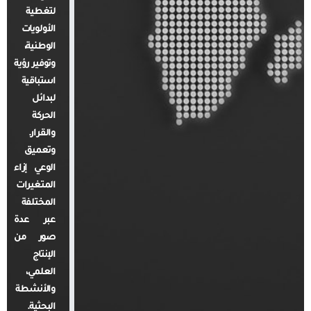
لتغطية
الأولويات
الوطنية،
وتوفير رؤية
استباقية
لبدائل
الحركة
والقرار.
وتعميق
الوعي إزاء
المتغيرات
المختلفة
عبر عدة
صور من
الإنتاج
العلمي،
والأنشطة
البحثية.