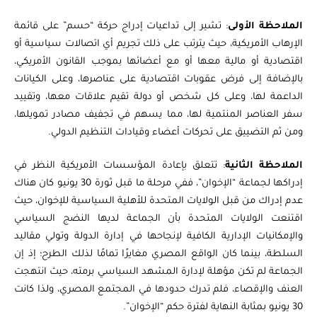
الملاحظة الأولى
: تشير إلى تداعيات إدراج حركة “حسم” على قائمة
الإرهاب الأمريكية، حيث يترتب على ذلك تجريم أي اتصالات سياسية أو
اقتصادية أو مالية معها أو مع أعضائها بموجب القانون الأمريكي،
بالإضافة إلى فرض عقوبات اقتصادية على عناصرها، وعلى الكيانات
الداعمة لها، وعلى كل شخص أو دولة تقيم علاقات معها، وتقييد
سفر العناصر المنتمية لها، مما يسهم في تجفيف مصادر تمويلها،
ومن ثم التضييق على تحركات أعضاء وقيادات التنظيم الدولي.
الملاحظة الثانية
: تتعلق بإعادة المؤسسات الأمريكية النظر في
إدراكها لجماعة “الإخوان”، ففي مرحلة ما قبل ثورة 30 يونيو كان هناك
عدم إدراك من قبل الولايات المتحدة للأهلية السياسية للإخوان، حيث
اقتنعت الولايات المتحدة بأن الجماعة لديها النضج السياسي
والإمكانيات الإدارية الكافية لإنجاحها في إدارة الدولة وتولي مقاليد
السلطة، بينما كان الواقع المصري مغايرًا تمامًا لذلك الطرح؛ إذ إن
الجماعة لم تكن مؤهلة لإدارة المشهد السياسي برمته، حيث انتهجت
العنف والإقصاء، فلم تدرك حدودها في المجتمع المصري، ولذا كانت
30 يونيو بمثابة النهاية لفترة حكم “الإخوان”.