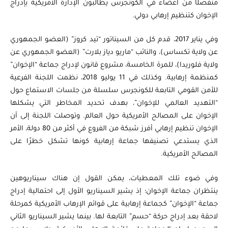
منفصلًا من أعضاء في الكونجرس يطالبون الإدارة الأمريكية بإدراج
الإخوان كتنظيم إرهابي دولي.
وفي يناير 2017، قدم كل من السيناتور “تيد كروز” (العضو الجمهوري
عن ولاية تكساس)، والنائب “ماريو دياز بلارت” (العضو الجمهوري عن
ولاية فلوريدا)، للمرة الخامسة، مشروع قانون لإدراج جماعة “الإخوان”
كمنظمة إرهابية. وكذلك في 11 يوليو 2018، نظمت اللجنة الفرعية
للأمن القومي التابعة للكونجرس سلسلة من جلسات الاستماع حول
“التهديد العالمي للإخوان”، بهدف تحديد المخاطر التي يشكلها
الإخوان على المصالح الأمريكية حول العالم. وتوصلت اللجنة إلى أن
الإخوان تنظيم إرهابي أفرز شبكة من الفروع في أكثر من 80 دولة، الأمر
الذي يستدعي تصنيفها جماعة إرهابية كونها تشكل خطرًا على
المصالح الأمريكية.
وفي ضوء تلك المعطيات، يمكن القول إن هناك سيناريوهين
ينتظران جماعة الإخوان؛ إذ يشير السيناريو الأول إلى احتمالية إدراج
جماعة “الإخوان” كجماعة إرهابية على قوائم الإرهاب الأمريكية كمرحلة
لاحقة بعد إدراج حركة “حسم” التابعة لها. بينما يشير السيناريو الثاني