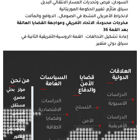
السودان: فرص وتحديات المسار الانتقالي البديل
سياق متأزّم: تغيير الحكومة الموريتانية
لانخراط الأمريكي النشط في الصومال.. الدوافع والمآلات
مخرجات محدودة: الاتحاد الأفريقي ومواجهة القضايا العالقة
بعد القمة 36
إعادة تشكيل التحالفات: القمة الروسية-الأفريقية الثانية في
سياق دولي متغير
العلاقات
الدولية
قضايا
السياسات
من نحن
الأمن
العامة
والدفاع
مركز بحثي
الدراسات
مصري
الدراسات
الآسيوية
مستقل
التسلح
الاقتصادية
تأسس
الدراسات
وقضايا
الأمن
2018.
الأفريقية
الطاقة
يعتمد على
السيبراني
منظور