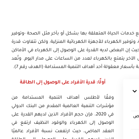
خدمات الحياة المتعلقة بها بشكل أو بآخر مثل الصحة -وتوفير
أوراق بحثية
، وتوفير الكهرباء للأجهزة الكهربائية المنزلية. ولكن تتفاوت قدرة
 إن البعض لديه القدرة على الوصول إلى الكهرباء في الأماكن
ورقة بحثية - أمن الطاقة المصري:
الآخر يتمتع بالكهرباء لعدد من الساعات على مدار اليوم. وتُعد
 وتعزيز
الغاز والنفط خارطة الموارد
ة بأسعار معقولة أحد أهداف التنمية المستدامة (الهدف رقم 7).
وسياسات التعزيز
أولًا: قدرة الأفراد على الوصول إلى الطاقة
EGP
35.00
وفقًا لأطلس أهداف التنمية المستدامة من
مؤشرات التنمية العالمية المقدم من البنك الدولي
Add To Cart
في 2020، فإن حجم الأفراد الذين لديهم القدرة على
خاص
الوصول إلى الكهرباء والوقود النظيف ارتفع في
العقد الماضي، حيث ارتفعت نسبة الأفراد عالميًا