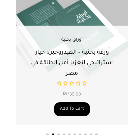
أوراق بحثية
ورقة بحثية – الهيدروجين: خيار
ور
استراتيجي لتعزيز أمن الطاقة في
ال
مصر
EGP
35.00
Add To Cart