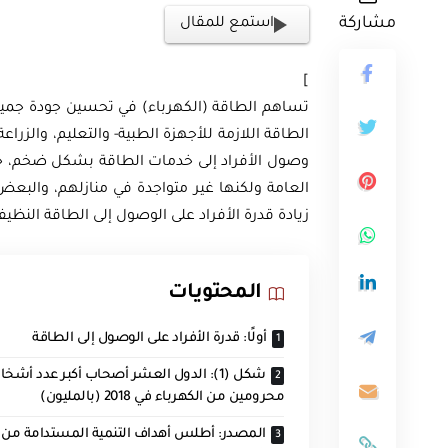
مشاركة
استمع للمقال
]
تساهم الطاقة (الكهرباء) في تحسين جودة جميع 
ثية
الطاقة اللازمة للأجهزة الطبية- والتعليم، والزراعة
وصول الأفراد إلى خدمات الطاقة بشكل ضخم، حيث
أوراق بحثية
ورقة بحثية – المؤتمر الصهيوني الـ39:
العامة ولكنها غير متواجدة في منازلهم، والبعض 
ن على مستقبل
ورقة بحثية – الطاقة المتجددة
زيادة قدرة الأفراد على الوصول إلى الطاقة النظيف
ية العالمية
أمن الطاقة المصري
المحتويات
EGP
EG
35.00
أولًا: قدرة الأفراد على الوصول إلى الطاقة
Add To Cart
Add
شكل (1): الدول العشر أصحاب أكبر عدد أش
محرومين من الكهرباء في 2018 (بالمليون)
المصدر: أطلس أهداف التنمية المستدامة من