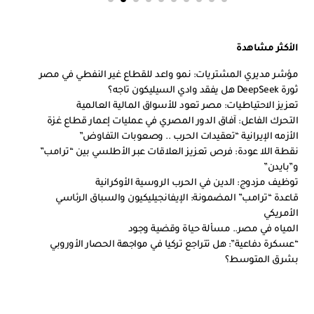
الأكثر مشاهدة
مؤشر مديري المشتريات: نمو واعد للقطاع غير النفطي في مصر
ثورة DeepSeek هل يفقد وادي السيليكون تاجه؟
تعزيز الاحتياطيات: مصر تعود للأسواق المالية العالمية
التحرك الفاعل: آفاق الدور المصري في عمليات إعمار قطاع غزة
الأزمه الإيرانية “تعقيدات الحرب .. وصعوبات التفاوض”
نقطة اللا عودة: فرص تعزيز العلاقات عبر الأطلسي بين “ترامب”
و”بايدن”
توظيف مزدوج: الدين في الحرب الروسية الأوكرانية
قاعدة “ترامب” المضمونة: الإيفانجيليكيون والسباق الرئاسي
الأمريكي
المياه في مصر.. مسألة حياة وقضية وجود
“عسكرة دفاعية”: هل تتراجع تركيا في مواجهة الحصار الأوروبي
بشرق المتوسط؟