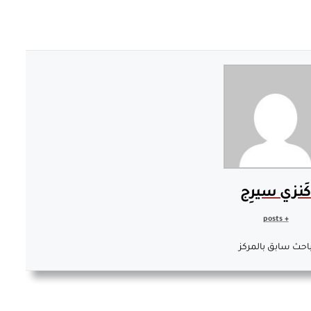
كَنزي سيرِج
+ posts
احث سابق بالمركز