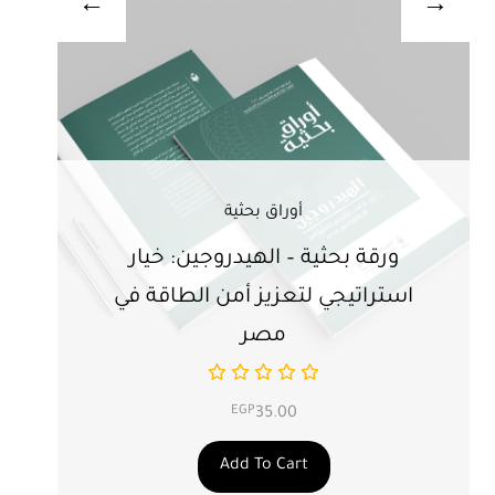
أوراق بحثية
ورقة بحثية – الهيدروجين: خيار
ور
استراتيجي لتعزيز أمن الطاقة في
ال
مصر
EGP
35.00
Add To Cart