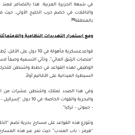
والناقلات في خضم حرب الخليج الأولي، حيث ف
[5]
بالمنطقة
.
ومع استمرار التهديدات النظامية واللامتماثل
قواعدعسكرية مأهولة في 10 
“منصات الزئبق المائي”، وتأتي التسمية وصفاً لا
الوظيفي لهذه القواعد في خطط واشنطن للتحرك
السيطرة الميدانية على الأقاليم أولاً.
وفي هذا الصدد تمتلك واشنطن عشرات من الق
والبحرية والقوات الخاص
– جيبوتي – تركيا”.
وتتوزع هذه القواعد على مسارح بحرية تضم “الخلي