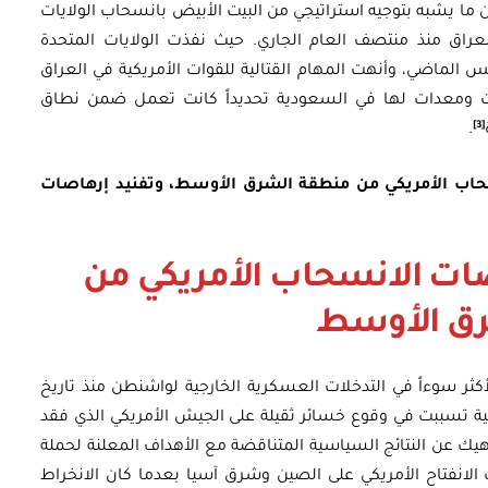
ن ما يشبه بتوجيه استراتيجي من البيت الأبيض بانسحاب الولايات
راق منذ منتصف العام الجاري. حيث نفذت الولايات المتحدة
 من أفغانستان بحلول 31 أغسطس الماضي، وأنهت المهام القتالية للقوات الأمريكية في العراق
حب قوات ومعدات لها في السعودية تحديداً كانت تعمل ضمن نطاق
[3]
.
حاب الأمريكي من منطقة الشرق الأوسط، وتفنيد إرهاصات
صات الانسحاب الأمريكي من
ق الأوسط
لأكثر سوءاً في التدخلات العسكرية الخارجية لواشنطن منذ تاريخ
نية 1898. فالحرب الفيتنامية تسببت في وقوع خسائر ثقيلة على الجيش الأمريكي الذي فقد
. ناهيك عن النتائج السياسية المتناقضة مع الأهداف المعلنة لحملة
الانفتاح الأمريكي على الصين وشرق آسيا بعدما كان الانخراط