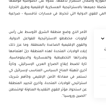
ة الاحفورية وضمان استمرار تدفقها، علاوة على خصوصية موقعها
تصلة جميعها بالاستراتيجية العسكرية الإقليمية وطرق التجارة
لمي للقوي الدولية التي تنخرط في مسارات تنافسية – صراعية
الأمر الذي وضع منطقة الشرق الأوسط على رأس
أولويات مخططو الاستراتيجية للفواعل الدولية،
والقوي الإقليمية الصاعدة بالمنطقة. وما عزز ذلك
ن
إيلاء الولايات المتحدة لهذه المنطقة جلّ اهتمامها
وقدراتها التخطيطية والعسكرية والديبلوماسية،
تارة لضبط إيقاع الصراع العربي الإسرائيلي، وتارةً
أخري لتهيئة المناخ السياسي المناسب لإسرائيل كي
تستمر في معادلة الأمن الإقليمي وكأهم شريك
استراتيجي للولايات المتحدة، وأخري لتحييد المنطقة
عن استحواذ مؤثر للقوي التقليدية المناوئة لواشنطن
“الصين وروسيا”.