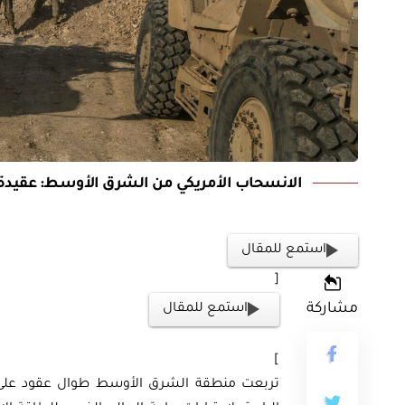
ثية
الانسحاب الأمريكي من الشرق الأوسط: عقيدة ج
أوراق بحثية
ورقة بحثية – المؤتمر الصهيوني الـ39:
ن على مستقبل
ورقة بحثية – الطاقة المتجددة
استمع للمقال
ية العالمية
أمن الطاقة المصري
[
مشاركة
استمع للمقال
EGP
EG
35.00
]
Add To Cart
Add
تربعت منطقة الشرق الأوسط طوال عقود على ع