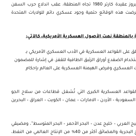
في شبهة الجزيرة العربية. هذا بالتضافر فمنذ بروز عقيدة كارتر 1980 تجاه المنطقة، عقب اندلاع حرب السفن
رضت هذه الوقائع حتمية وجود عسكري دائم للولايات المتحدة
ة بالمنطقة نمت الأصول العسكرية الأمريكية، كالآتي:
دول على الأقل: يُطلق على القواعد العسكرية في الأدب العسكري الأمريكي بـ
ستخدام الضفدع أوراق الزئبق الطافية للقفز، في إشارة للمضمون
 العسكري وفرض الهيمنة العسكرية على العالم بإحكام
واعد العسكرية الكبرى التي تُشغل قطاعات من سلاح الجو
ة؛ في 10 دول “إسرائيل – السعودية – الأردن – الامارات – عمان – الكويت – العراق – البحرين
ج العربي – خليج عدن – البحر الأحمر – البحر المتوسط”، ومضيقي
“هرمز – باب المندب” حيث تمر عبر هذه المسارح البحرية والمضائق أكثر من 40% من الإنتاج العالمي من النفط،