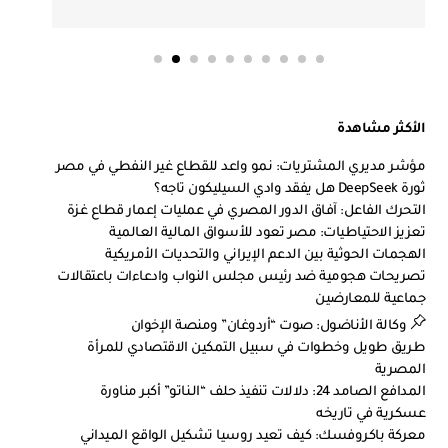
الأكثر مشاهدة
مؤشر مديري المشتريات: نمو واعد للقطاع غير النفطي في مصر
ثورة DeepSeek هل يفقد وادي السيليكون تاجه؟
التحرك الفاعل: آفاق الدور المصري في عمليات إعمار قطاع غزة
تعزيز الاحتياطيات: مصر تعود للأسواق المالية العالمية
الهجمات الحوثية بين الدعم الإيراني والتحديات الأمريكية
تصريحات هجومية ضد رئيس مجلس النواب وادعاءات باعتقالات
جماعية للمعارضين
وكالة الأناضول: صوت “أردوغان” ومنصة الإخوان
طريق طويل وخطوات في سبيل التمكين الاقتصادي للمرأة
المصرية
المدافع الصامد 24: دلالات تنفيذ حلف “الـناتو” أكبر مناورة
عسكرية في تاريخه
معركة باكروفسك: كيف تعيد روسيا تشكيل الواقع الميداني