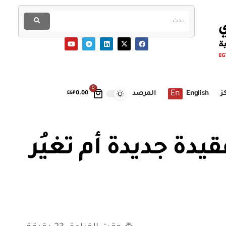
0
En
ز
English
المرصد
EGP
0.00
دة جديدة أم تغيُر