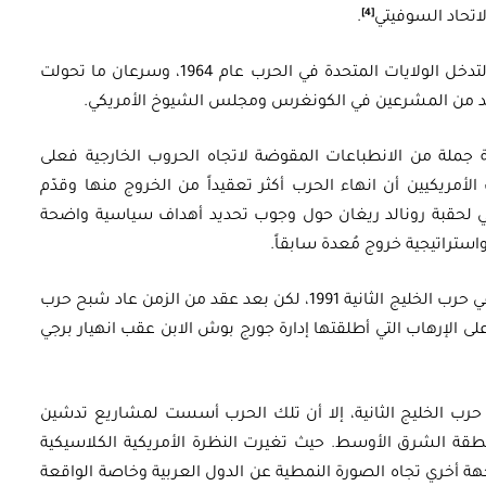
[4]
اتحاد السوفيتي
.
فضلاً عن ظهور حركات اجتماعية قوية معارضة لتدخل الولايات المتحدة في الحرب عام 1964، وسرعان ما تحولت
ديد من المشرعين في الكونغرس ومجلس الشيوخ الأمريكي.
ملة من الانطباعات المقوضة لاتجاه الحروب الخارجية فعلى
ريكيين أن انهاء الحرب أكثر تعقيداً من الخروج منها وقدّم
ولي لحقبة رونالد ريغان حول وجوب تحديد أهداف سياسية واضحة
ستراتيجية خروج مُعدة سابقاً.
بيد أن جورج بوش الأب اتبع مبادئ هذه العقيدة في حرب الخليج الثانية 1991، لكن بعد عقد من الزمن عاد شبح حرب
ى الإرهاب التي أطلقتها إدارة جورج بوش الابن عقب انهيار برجي
ي حرب الخليج الثانية، إلا أن تلك الحرب أسست لمشاريع تدشين
قة الشرق الأوسط. حيث تغيرت النظرة الأمريكية الكلاسيكية
هة أخري تجاه الصورة النمطية عن الدول العربية وخاصة الواقعة