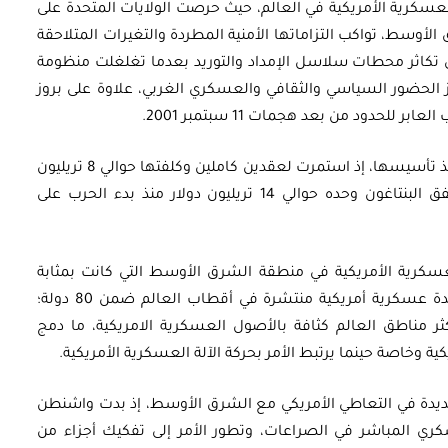
كرية الأمريكية في العالم، حيث حرصت الولايات المتحدة على
أوسط، تواكب التزاماتها الأمنية المطردة والتغيرات المتلاحقة
تكاثر محطات سلاسل الإمداد والتوريد بعدما تغلغلت منظومة
ز الحضور السياسي والثقافي والعسكري الغربي، علاوة على بروز
للحدود من بعد هجمات 11 سبتمبر 2001.
حيث شنت الولايات المتحدة بعدها أطول حرب منذ تأسيسها، إذ استمرت لعقدين كاملين وكلفتها حوالي 8 تريليون
. فيما أنفق البنتاغون وحده حوالي 14 تريليون دولار منذ بدء الحرب على
سكرية الأمريكية في منطقة الشرق الأوسط التي كانت بمثابة
المسرح الرئيسي لدينامياتها، فمن بين 750 قاعدة عسكرية أمريكية منتشرة في أقطاب العالم ضمن 80 دولة؛
مناطق العالم كثافة بالأصول العسكرية الامريكية، ما دمج
 وخاصة حينما يرتبط الأمر بحركة الآلة العسكرية الأمريكية.
 جديدة في التعاطي الأمريكي مع الشرق الأوسط، إذ بدت واشنطن
لعسكري المباشر في الصراعات، وتطور الأمر إلى تفكيك أجزاء من