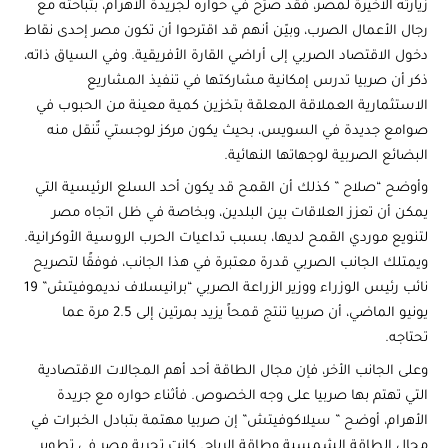
زيارته الأخيرة لمصر، فقد صرّح في حواره لجريدة الأهرام، بتباحثه مع
رجال الأعمال الصرب، وبيّن أنهم قد اقترحوا أن تكون مصر إحدى نقاط
دخول الاقتصاد الصربي إلى أراضي القارة الأفريقية. وفي السياق ذاته،
ذكر أن صربيا تدرس إمكانية مشاركتها في تنفيذ المشاريع
الاستثمارية العملاقة المعلقة بتخزين كمية معينة من الحبوب في
صوامع جديدة في السويس، بحيث يكون مركز لوجستي تٌنقل منه
البضائع الصربية لوجهاتها النهائية.
وأوضح “صلاح ” كذلك أن القمح قد يكون أحد السلع الرئيسية التي
يمكن أن تعزز العلاقات بين البلدين، وبخاصة في ظل اتجاه مصر
لتنويع موردي القمح لديها، بسبب تداعيات الحرب الروسية الأوكرانية.
ويمتلك الجانب الصربي قدرة معتبرة في هذا الجانب، فوفقًا لتصريح
نائب رئيس الوزراء ووزير الزراعة الصربي “برانيسلاف نديموفيتش” 19
يونيو الماضي، أن صربيا تنتج قمحاً يزيد بمرتين إلى 2.5 مرة عما
تحتاجه.
وعلى الجانب الأخر، فإن مجال الطاقة أحد أهم المجالات الاقتصادية
التي تهتم بها صربيا على وجه الخصوص. فأثناء حواره مع جريدة
الأهرام، أوضح ” سيلاكوفيتش” إن صربيا مهتمة بتبادل الخبرات في
مجال الطاقة الشمسية وطاقة الرياح. كانت تجربة مصر في تطوير