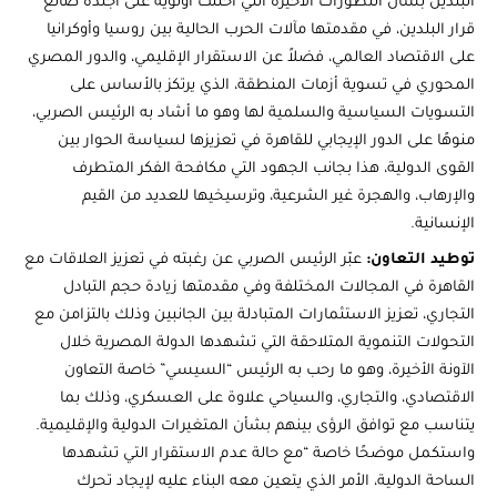
البلدين بشأن التطورات الأخيرة التي احتلت أولوية على أجندة صانع
قرار البلدين، في مقدمتها مآلات الحرب الحالية بين روسيا وأوكرانيا
على الاقتصاد العالمي، فضلاً عن الاستقرار الإقليمي، والدور المصري
المحوري في تسوية أزمات المنطقة، الذي يرتكز بالأساس على
التسويات السياسية والسلمية لها وهو ما أشاد به الرئيس الصربي،
منوهًا على الدور الإيجابي للقاهرة في تعزيزها لسياسة الحوار بين
القوى الدولية، هذا بجانب الجهود التي مكافحة الفكر المتطرف
والإرهاب، والهجرة غير الشرعية، وترسيخيها للعديد من القيم
الإنسانية.
توطيد التعاون:
عبّر الرئيس الصربي عن رغبته في تعزيز العلاقات مع
القاهرة في المجالات المختلفة وفي مقدمتها زيادة حجم التبادل
التجاري، تعزيز الاستثمارات المتبادلة بين الجانبين وذلك بالتزامن مع
التحولات التنموية المتلاحقة التي تشهدها الدولة المصرية خلال
الآونة الأخيرة، وهو ما رحب به الرئيس “السيسي” خاصة التعاون
الاقتصادي، والتجاري، والسياحي علاوة على العسكري، وذلك بما
يتناسب مع توافق الرؤى بينهم بشأن المتغيرات الدولية والإقليمية.
واستكمل موضحًا خاصة “مع حالة عدم الاستقرار التي تشهدها
الساحة الدولية، الأمر الذي يتعين معه البناء عليه لإيجاد تحرك