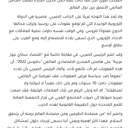
أصبحت أقوى الآن مما كانت عليه خلال الحرب الباردة بسبب التكامل
العالمي الأعمق بين دول العالم.
ولا يُعد هذا التوجه غريبًا على الجانب الصربي. فصربيا هي الدولة
الأوروبية الوحيدة التي لم توقع عقوبات على روسيا، وتركت مجالها
الجوي مفتوحًا للروس. وفي الوقت نفسه حاولت تنمية العلاقات مع
الاتحاد الأوروبي، الذي تسعى بلاده للانضمام إليه، ومع الغرب على
نطاق أوسع.
وقد اعتبر الرئيس الصربي، في مقابلة خاصة مع “اقتصاد سكاي نيوز
عربية” على هامش المنتدى الاقتصادي العالمي “دافوس 2022”، أن
هذه العقوبات لم تأت بالنفع لأحد. وأفاد الرئيس الصربي بأن بلاده
“عموماً ضد سياسة فرض العقوبات، فقد تعرضنا في الماضي
لعقوبات دامت 10 سنوات ولم يكن ذلك مفيداً لا لدولتنا ولا
لمنطقتنا”. إلا أنه وعلى الرغم من تلك العلاقات الوثيقة، فقد ضمت
صربيا صوتها إلى صوت المجتمع الغربي في قرار الجمعية العامة
للأمم المتحدة حول الطبيعة القانونية لهذه الحرب.
واعتبر أنه “من مصلحة الطرفين ومن مصلحة العالم برمته أن يتحقق
السلام. فهذا أكثر أهمية ويعني أننا نسعى لإيجاد حلول لمشاكل