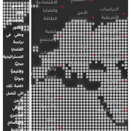
التسلح
الاقتصادية
تأسس
الدراسات
وقضايا
الأمن
2018.
الأفريقية
الطاقة
يعتمد على
السيبراني
منظور
الدراسات
تنمية
التطرف
وطني في
الأمريكية
ومجتمع
دراسة
الإرهاب
القضايا
الدراسات
دراسات
والصراعات
الاستراتيجية
الأوروبية
الإعلام
المسلحة
محليًا
والرأي
وإقليميًا
الدراسات
العام
ودوليًا
العربية
خاصة تلك
والإقليمية
قضايا
التي تتصل
المرأة
بالأمن
الدراسات
والأسرة
القومي
الفلسطينية
المصري
والإسرائيلية
مصر
والمصالح
والعالم
الوطنية