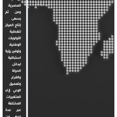
في أرقام
المصرية.
ومن ثم
يسعى
إنتاج المركز
لتغطية
الأولويات
الوطنية،
وتوفير رؤية
استباقية
لبدائل
الحركة
والقرار.
وتعميق
الوعي إزاء
المتغيرات
المختلفة
عبر عدة
صور من