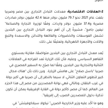
أكتوبر.
2-العلاقات الاقتصادية:
معدلات التبادل التجاري بين مصر وصربيا
بلغت عام 2021 نحو 79.7 مليون دولار منها 42.4 مليون دولار صادرات
مصرية و37.4 مليون دولار واردات، وفقًا لوزيرة التجارة والصناعة”
نيفين جامع”، مشيرةً إلى أن أهم بنود التبادل التجاري بين البلدين
تشمل الفوسفات والخضروات والفاكهة واللدائن والاسمدة والتبغ
والآلات والأجهزة الكهربائية، وتعليقًا على ذلك:
يُعد معدل التبادل التجاري بين البلدين متواضعًا، مقارنة بمستوي
التفاهم السياسي. وعليه، فأن تلك الزيارة تعد انفراجه في العلاقات
الثنائية والتجارية بين البلدين، وفقًا لما صرّح به السفير المصري في
صربيا “باسل صلاح” على هامش الزيارة. وبرر ذلك بأن “هناك مجال
كبير لتطوير التعاون الثنائي، لا سيما بالنظر إلى أن صربيا هي أكبر دولة
في غرب البلقان، وبالتالي فهي بوابة المصدرين من مصر إلى هذا الجزء
من العالم، كما أن مصر، كأكبر دولة في القارة الإفريقية يمكن أن تكون
تذكرة دخول للمصدرين الصرب إلى إفريقيا”.
وهو ما أكّد عليه وزير الخارجية الصربي” نيكولا سيلاكوفيتش” في