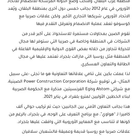
منطقة غرب البلقان، ومُنحت وضع الدولة المرشحة للانضمام للاتحاد
الأوروبي في عام 2012 بجانب خمس دول أخرى بمنطقة البلقان، ويُعد
الاتحاد الأوروبي شريكها التجاري الأكبر. ولكن علاقات صربيا مع
كوسوفو تعقد عملية الانضمام وتعرقل التقدم فيها
تقوم الصين بمحاولات مستمرة للاستحواذ على أكبر قدر من
الشركات في المنطقة وخاصة في صريبا التي ستوفر لها مجال
للحركة تتجاوز من خلاله بعض القوى الدولية والإقليمية الفاعلة في
المنطقة مثل روسيا التي مازالت بلجراد تعتمد عليها في مجال
الطاقة والتعاون العسكري.
لذا عملت بكين على تنامي علاقاتها التعاونية هو ما تجلى -على سبيل
المثال- في توقيع شركة Power Construction Corporation الصينية،
مع شركتي Alstom وEgis الفرنسيتين، مذكرة مع الحكومة الصربية
لبناء الخطين الأوليين لمترو بلغراد في يناير 2021.
هذا بجانب التعاون الأمني بين الجانبين؛ حيث تم تركيب حوالي ألف
كاميرا لـ “هواوي”، مع برنامج التعرف على الوجه، في بلجراد، بالرغم من
كونها لا تتناسب مع المعايير الأوروبية التي وافقت عليها بلجراد.
علاقات صربيا مع روسيا قديمة وعميقة فالشعبان سلافيان