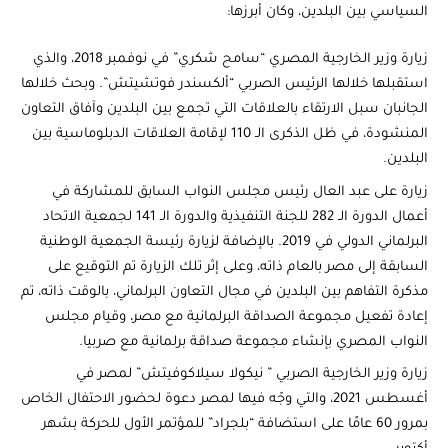
السياسي بين البلدين، وكان أبرزها:
زيارة وزير الخارجية المصري “سامح شكري” في نوفمبر 2018، والذي
استقبلها خلالها الرئيس الصربي “ألكسندر فوتشيتش”. وبحث خلالها
الجانبان سبل الارتقاء بالعلاقات التي تجمع بين البلدين وآفاق التعاون
المنشودة، في ظل الذكرى الـ 110 لإقامة العلاقات الدبلوماسية بين
البلدين.
زيارة على عبد العال رئيس مجلس النواب السابق للمشاركة في
أعمال الدورة الـ 282 للجنة التنفيذية والدورة الـ 141 لجمعية الاتحاد
البرلماني الدولي في 2019. بالإضافة لزيارة رئيسة الجمعية الوطنية
السابقة إلى مصر بالعام ذاته، وعلى إثر تلك الزيارة تم التوقيع على
مذكرة التفاهم بين البلدين في مجال التعاون البرلماني، بالوقت ذاته، تم
إعادة تفعيل مجموعة الصداقة البرلمانية مع مصر، وقيام مجلس
النواب المصري بإنشاء مجموعة صداقة برلمانية مع صربيا.
زيارة وزير الخارجية الصربي ” نيكولا سيلاكوفيتش” لمصر في
أغسطس 2021، والتي وجّه فيها لمصر دعوة لحضور الاحتفال الخاص
بمرور 60 عامًا على استضافة “بلجراد” للمؤتمر الأول للحركة بشهر