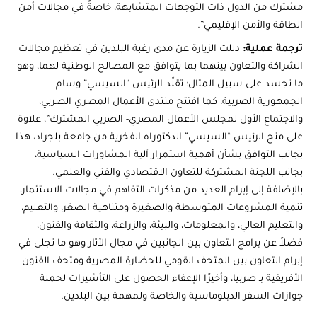
مشترك من الدول ذات التوجهات المتشابهة، خاصةً في مجالات أمن
الطاقة والأمن الإقليمي”.
ترجمة عملية:
دللت الزيارة عن مدى رغبة البلدين في تعظيم مجالات
الشراكة والتعاون بينهما بما يتوافق مع المصالح الوطنية لهما، وهو
ما تجسد على سبيل المثال؛ تقلّد الرئيس “السيسي” وسام
الجمهورية الصربية، كما افتتح منتدى الأعمال المصري الصربي،
والاجتماع الأول لمجلس الأعمال المصري- الصربي المشترك”، علاوة
على منح الرئيس “السيسي” الدكتوراه الفخرية من جامعة بلجراد، هذا
بجانب التوافق بشأن أهمية استمرار آلية المشاورات السياسية،
بجانب اللجنة المشتركة للتعاون الاقتصادي والفني والعلمي.
بالإضافة إلى إبرام العديد من مذكرات التفاهم في مجالات الاستثمار،
تنمية المشروعات المتوسطة والصغيرة ومتناهية الصغر، والتعليم،
والتعليم العالي، والمعلومات، والبيئة، والزراعة، والثقافة والفنون،
فضلاً عن برامج التعاون بين الجانبين في مجال الآثار وهو ما تجلى في
إبرام التعاون بين المتحف القومي للحضارة المصرية ومتحف الفنون
الأفريقية بـ صربيا، وأخيرًا الإعفاء الحصول على التأشيرات لحملة
جوازات السفر الدبلوماسية والخاصة ولمهمة بين البلدين.