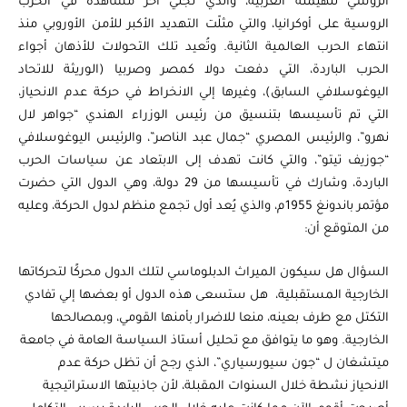
الروسي للهيمنة الغربية، والذي تجلي أخر مشاهده في الحرب
الروسية على أوكرانيا، والتي مثلّت التهديد الأكبر للأمن الأوروبي منذ
انتهاء الحرب العالمية الثانية. وتُعيد تلك التحولات للأذهان أجواء
الحرب الباردة، التي دفعت دولا كمصر وصربيا (الوريثة للاتحاد
اليوغوسلافي السابق)، وغيرها إلي الانخراط في حركة عدم الانحياز،
التي تم تأسيسها بتنسيق من رئيس الوزراء الهندي “جواهر لال
نهرو”، والرئيس المصري “جمال عبد الناصر”، والرئيس اليوغوسلافي
“جوزيف تيتو”، والتي كانت تهدف إلى الابتعاد عن سياسات الحرب
الباردة، وشارك في تأسيسها من 29 دولة، وهي الدول التي حضرت
مؤتمر باندونغ 1955م، والذي يُعد أول تجمع منظم لدول الحركة، وعليه
من المتوقع أن:
السؤال هل سيكون الميراث الدبلوماسي لتلك الدول محركًا لتحركاتها
الخارجية المستقبلية، هل ستسعى هذه الدول أو بعضها إلي تفادي
التكتل مع طرف بعينه، منعا للاضرار بأمنها القومي، وبمصالحها
الخارجية. وهو ما يتوافق مع تحليل أستاذ السياسة العامة في جامعة
ميتشغان ل “جون سيورسياري”، الذي رجح أن تظل حركة عدم
الانحياز نشطة خلال السنوات المقبلة، لأن جاذبيتها الاستراتيجية