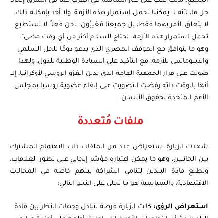
الجميع. لذلك يجب على كبار الساسة في الغرب كما في الشرق إيجاد
حل ما، لأنه لا يمكننا تحمل استمرار هذه الأزمة. ولا أحد بإمكانه ذلك.
لا يتعلق الأمر بهما فقط، بل جميعنا مَعْنِيُّون. نحن فعلاً لا نستطيع
تحمل استمرار هذه الأزمة. نحتاج للسلام أكثر من أي وقت مضى”.
وهو ما يتوافق مع الموقف المصري الذي يدعو دومًا للحل السلمي
والدبلوماسي للأزمة، مع التأكيد على السيادة الوطنية للدول، ولهذا
صوتت على قرار الجمعية العامة الذي يدين الغزو الروسي لأوكرانيا، إلا
أنها بالوقت ذاته رفضت التصويت على إلغاء عضوية روسيا بمجلس
الأمم المتحدة لحقوق الأنسان.
ملفات مُتعددة
شهدت الزيارة استعراض عدد من الملفات ذات الاهتمام المشترك
بين الجانبين، وهو ما يمكن اعتباره مؤشر إيجابي على تطور العلاقات،
وتطلع قادة البلدين لتنامي الشراكة بينهم خاصة في المجالات
الاقتصادية، والسياسية هو ما تجلى على النحو التالي:
استعراض الرؤى:
كانت الزيارة فرصة لتبادل وجهات النظر بين قادة