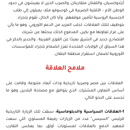
أرثذوكسيان، واللغتان متقاربتان، والصزب الذين لا يعيشون في حدود
الوطن الأم – الأقلية الصربية في كوسوفو مثلا- يميلون إلي طلب
الجنسية الروسية لتأمين موقفهم، وأيا كان الحال، تقوم بلجراد
بتوظيف لتلك العلاقات، لجلب المزيد من الدعم الأوروبي. وهو ما يأتي
على غرار تعاونها مع بكين، المدفوع كذلك ببحثها عن شريك
اقتصادي جديد في الشرق بعيدًا عن القوى الغربية ، والجدير بالذكر في
هذا السياق أن الولايات المتحدة تعزز انضمام بلجراد للمؤسسات
الأوروبية لضمان استقرار منطقة البلقان.
ملامح العلاقة
العلاقات بين مصر وصربيا تاريخية وذات أبعاد متنوعة، وقامت على
أساس التعاون المشترك، الذي يتوافق مع مصلحة البلدين، وهو ما
تجسد على النحو التالي:
1-العلاقات السياسية والدبلوماسية:
سبقت تلك الزيارة التاريخية
للرئيس “السيسي” عدد من الزيارات رفيعة المستوي؛ التي سعت
لتمهيد الدفع بالعلاقات لمستويات أوثق، بما يعكس التقارب