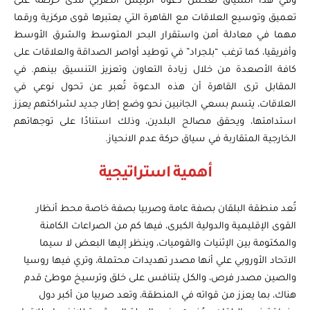
وفي هذا السياق تعكس دعوة الرئيس الصربي مدى حرصه على
تعميق وتوسيع العلاقات مع القاهرة التي يعتبرها قوى مركزية ورقما
مهما في معادلة أمن واستقرار البحر المتوسط والشرق الأوسط
وأفريقيا، كما ترغب “بلجراد” في توطيد أواصر الصداقة والعلاقات على
كافة الأصعدة من خلال زيادة التعاون وتعزيز التنسيق بينهم. في
المقابل ترى القاهرة أن هذه الدعوة تُعبر عن تحول نوعي في
العلاقات، يتسم بسعي الجانبين نحو وضع إطار جديد لشراكتهم يعزز
استدامتها، ويحقق مصالح البلدين، وذلك استنادًا على توجهاتهم
الخارجية المتقاربة في سياق حركة عدم الانحياز.
أهمية استراتيجية
تُعد منطقة البلقان بصفة عامة وصربيا بصفة خاصة محط أنظار
القوى الإقليمية والدولية الكبرى، فيها كم من الصراعات الكامنة
والمكتومة بين الإثنيات والقوميات، وينظر إليها البعض لا سيما
الاتحاد الأوروبي علي أنها مصدر تهديدات محتملة، وتري فيها روسيا
والصين مصدر فرص، والكل يتنافس على خلق وترسيخ موطئ قدم
هناك، بما يعزز من قواته في المنطقة، وتعد صربيا من أكبر دول