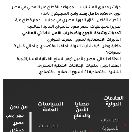
مؤشر مديري المشتريات: نمو واعد للقطاع غير النفطي في مصر
ثورة DeepSeek هل يفقد وادي السيليكون تاجه؟
التحرك الفاعل: آفاق الدور المصري في عمليات إعمار قطاع غزة
تعزيز الاحتياطيات: مصر تعود للأسواق المالية العالمية
تحديات وشيكة: الجوع واضطراب الأمن الغذائي العالمي
التأثيرات الاقتصادية لسوق الصرف الموازي
حكاية وطن: كيف أدارت الدولة الملف الاقتصادي والمالي خلال 9
سنوات؟
الاكتفاء الذاتي: مصر وتأمين توفر السلع الغذائية الاستراتيجية
النفط الليبي: تداعيات الإغلاقات النفطية المتكررة..
النشرة الاقتصادية 11: أسبوع الإصلاح الاقتصادي
العلاقات
الدولية
قضايا
السياسات
من نحن
الأمن
العامة
والدفاع
مركز بحثي
الدراسات
مصري
الدراسات
الآسيوية
مستقل