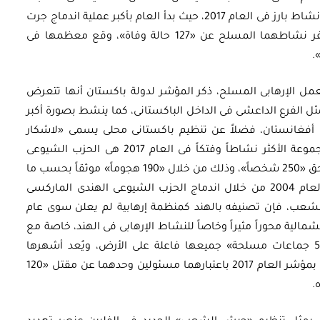
أثناء الحرب الداخلية السورية. وكان لهذا التنظيم نشاط بارز فى العام 2017، حيث بدأ العام بأكبر عملية اندماج جرت
فى صفوفه بالانضمام إلى «أحرار الشام»، وأسفر نشاطهما المسلح عن «127 حالة وفاة»، وقع معظمها فى
.
مل الإرهابى المسلح، ذكر المؤشر لدولة باكستان أنها تتعرض
ل الفرع الداعشى فى الداخل الباكستانى، كما ينشط بصورة أكبر
ل أفغانستان، فضلاً عن تنظيم باكستانى محلى يسمى «لاشكار
جانجفى». أما فى الهند المجاورة فقد كانت المجموعة الأكثر نشاطاً وفتكاً فى العام 2017 هى الحزب الشيوعى
الهندى «الماوى»، حيث قام بتنفيذ عمليات قتل بحق «250 شخصاً»، وذلك من خلال «190 هجوماً» موثقاً بحسب ما
جاء بالمؤشر. ورغم أن هذا الحزب تأسس فى العام 2004 من خلال اندماج الحزب الشيوعى الهندى الماركسى
 الشعب، فإن تصنيفه بالهند كمنظمة إرهابية لم يعلن سوى عام
لشمالية محوراً مثيراً وخاصاً للنشاط الإرهابى فى الهند، خاصة مع
تنامى حركات العنف المسلح التى وصلت إلى «5 جماعات مسلحة» جميعها فاعلة على الأرض، ويُعد أشهرها
«لاشكر طيبة» و«حزب المجاهدين». وورد ذكرهما بمؤشر العام 2017 باعتبارهما مسئولين وحدهما عن مقتل «120
.