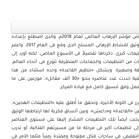
نستكمل ما بدأناه الأسبوع الماضى من استعراض مؤشر الإرهاب العالمى لعام 2018م، والذى اضطلع بإعداده
معهد الاقتصاد والسلام الدولى (IEP)، كرصد وتوثيق للنشاط الإرهابى المسلح الذى وقع فى العام 2017. واعتبر
ات كبرى، ذكرناها تفصيلاً فى الأسبوع الماضى، لكنه أورد إلى
ات من التنظيمات والجماعات المتطرفة تتوزع فى أنحاء العالم،
وصغيرة. ويشكل «تنظيم القاعدة» وحده استثناء من هذا
النسق، باعتبار أن التقديرات الاستخباراتية العالمية حددت عدد عناصره بنحو «30 ألف مقاتل»، موزعين على ما
فى الآونة الأخيرة، وتحقق ما أُطلق عليه «التنظيمات الهجين».
ين «القاعدة» و«داعش»، وبين أنساق فكرية لها ارتباطها الوثيق
جنت أيضاً تلك التنظيمات المشار إليها على مستوى العناصر
تنظيمات أكبر فى مرحلة ما من مسيرتهم القتالية، أو تدرب
لتعليمى فى ساحات قتال مفتوحة وممتدة زمنياً مثلما الأمر فى