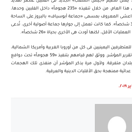
، يمثل تنظيم «جيش الشعب» الجديد فى الفلبين عنصر تهديد
لافت، حيث ذُكر فى المؤشر باعتباره الأخطر خلال هذا العام، من خلال تنفيذه «235 هجوماً» داخل الفلبين وحدها،
ا بدأ الفرع الداعشى المعروف بمسمى «جماعة أبوسياف» بالبروز على الساحة
الفلبينية أيضاً، من خلال مسئوليتها عن مقتل «37 شخصاً». كما كانت تعمل إلى جوارها جماعة أصولية أخرى، تُدعى
ات الأقل، لكنها أودت هى الأخرى بحياة «26 شخصاً».
متطرفين اليمينيين فى كل من أوروبا الغربية وأمريكا الشمالية،
باعتبارهم يشكلون تهديداً متنامياً بحسب وصف تقرير المؤشر. ووثق لهم قيامهم بتنفيذ «59 هجوماً» تحت دوافع
ن مقتل «17 شخصاً» فى بلدان متفرقة. ولأول مرة يذكر المؤشر أن منفذى تلك الهجمات
ائية ممنهجة بحق الأقليات الدينية والعرقية.