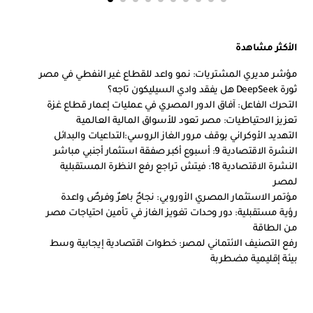
الأكثر مشاهدة
مؤشر مديري المشتريات: نمو واعد للقطاع غير النفطي في مصر
ثورة DeepSeek هل يفقد وادي السيليكون تاجه؟
التحرك الفاعل: آفاق الدور المصري في عمليات إعمار قطاع غزة
تعزيز الاحتياطيات: مصر تعود للأسواق المالية العالمية
التهديد الأوكراني بوقف مرور الغاز الروسي:التداعيات والبدائل
النشرة الاقتصادية 9: أسبوع أكبر صفقة استثمار أجنبي مباشر
النشرة الاقتصادية 18: فيتش تراجع رفع النظرة المستقبلية
لمصر
مؤتمر الاستثمار المصري الأوروبي: نجاحٌ باهرٌ وفرصٌ واعدة
رؤية مستقبلية: دور وحدات تغويز الغاز في تأمين احتياجات مصر
من الطاقة
رفع التصنيف الائتماني لمصر: خطوات اقتصادية إيجابية وسط
بيئة إقليمية مضطربة