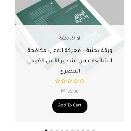
أوراق بحثية
ورقة بحثية – معركة الوعي: مكافحة
ور
الشائعات من منظور الأمن القومي
ت
المصري
EGP
35.00
Add To Cart