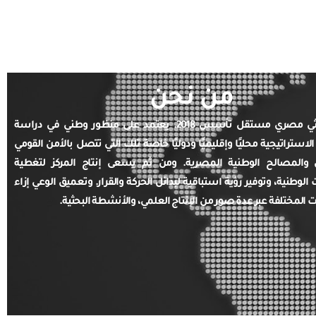
من نحن
مركز بحثي مصري مستقل تأسس 2018. يعتمد على منظور وطني في دراسة
الاستراتيجية محليًا وإقليميًا ودوليًا خاصة تلك التي تتصل بالأمن القومي
والمصالح الوطنية المصرية. ومن ثم يسعى إنتاج المركز لتغطية
ت الوطنية، وتوفير رؤية استباقية لبدائل الحركة والقرار. وتعميق الوعي إزاء
ت المختلفة عبر عدة صور من الإنتاج العلمي، والأنشطة البحثية.