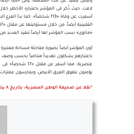
وليس ببعيد عن تلك المنطقة، وفى آسيا أيضاً
أسفرت عن وفاة «113 شخصاً». كم
«ماتوى» نسب المؤشر لها أيضاً تنفيذ العديد من العملي
أورد المؤشر أيضاً بصورة مفاجئة مساحة معتبرة لل
عنصرية، مما أسفر ع
يؤمنون بتفوق العرق الأبيض، ويمارسون عمليات عد
*نقلا عن صحيفة الوطن المصرية، بتاريخ ٨ يناير ٢٠١٩.