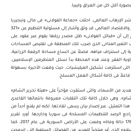
ورة أقل كل من العراق وليبيا.
ر الإرهاب العالمى، احتلت «جماعة الفولانى» فى مالى ونيجيريا
مساحة بارزة فى التقرير، باعتبار أن معهد السلام والاقتصاد العالمى قد وثق وأشار إلى مسئولية التنظيم عن «321
إلى أن «قبائل الفولانى» ظل مصدر رزقها يقوم عبر عقود على
أوراق بحثية
بب التغير المناخى الذى ضرب تلك المنطقة فى تقليص المساحات
مصري:
ورقة بحثية – الهيدروجين: خيار
ة إلى استنزاف مياهه، فضلاً عن اتساع مساحة الرقعة الزراعية،
ى هاوية الفقر. وعند هذه المحطة بدأ تسلل المتطرفين الإسلاميين،
رد
استراتيجي لتعزيز أمن الطاقة في
 التى استلزمت تشكيل الميليشيات، حيث وقعت الأخيرة بسهولة
مصر
فاعلاً فى كافة أشكال العمل المسلح.
يد من الأسماء، والتى استقرت مؤخراً على «هيئة تحرير الشام»
EGP
35.00
م»، وهى خلال كافة تلك التقلبات معروفة بانتمائها القاعدى
Add To Cart
ذا التمثيل، عبر إصدار بيان رسمى لقادتها، لكنه لم يقنع أحداً من
جع الرصد للتنظيمات المسلحة فى سوريا وخارجها. أورد تقرير
مؤشر الإرهاب عن هذا التنظيم مسئوليته عن «176 حالة وفاة» وقعت على الأراضى السورية فى عام 2017، كما
ام» الذى عُد منتخباً للعديد من الفصائل السلفية التى اندمجت