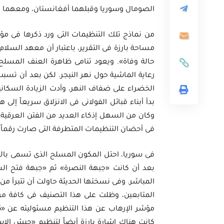
الصومال وسوريا وقبلهما أفغانستان، ومعهما بص
من نماذج تلك التنظيمات التى ورد ذكرها فى مؤش
حالة وفاة». ويعود تنامى ظاهرة العنف المسلح 
أوراق بحثية
رعاية الماشية حول نهر النيجر. لكن بعد أن تس
ثية
ورقة بحثية - أمن الطاقة ال
الخضراء على ضفاف النهر، وأدت الزيادة السكاني
بدأ أبناء قبائل الفولانى فى الانزلاق سريعاً إل
المتجددة وتعزيز
الغاز والنفط خارطة الموا
وكان من السهل إذكاء العديد من الفتن العرقية
 المصري
وسياسات التعزيز
فى أحضان التنظيمات المتطرفة التى صارت رقماً 
فى سوريا، احتل المكون المسلح الذى تسمى بالعد
EGP
EG
35.00
بعد أن كانت «جبهة النصرة» ثم «جبهة فتح الشا
Add To Cart
Add
المباشر. وفى نسختها الحديثة حاولت أن تتبرأ من ه
المتابعين، وظلت على هذا التصنيف فى كافة مرا
كانت هناك إشارة بارزة أيضاً لتنظيم «جيش الإسل