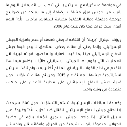
في مواجهة عسكرية مع إسرائيل) التي تذهب إلى أنه يعادل اليوم ما
يقرب من خمس فرق مشاة، بالإضافة إلى ما يملكه من صواريخ
موجهة ودقيقة وعالية الكفاءة مضادة للدبابات، فـ”حزب الله” اليوم
أقوى ست مرات عما كان عليه عام 2006.
ويؤكد الجنرال “بريك” أن انتقاده لا يعني ضعف أو عدم جاهزية الجيش
الإسرائيلي، وإنما يعني أن هناك بعض المناطق لا يبدو فيها جيش
الدفاع الإسرائيلي جيدًا بما فيه الكفاية، والمقصود قواته البرية؛ لأن
العمليات التي يقوم بها الجيش الإسرائيلي حاليًّا لا يظهر فيها هذا
التقدم في أداء القوات البرية، أي إنها لم تُختبر بعد، ولم تنفذ إسرائيل
استراتيجية جيشها المعلنة عام 2015. ومن ثم، هناك تساؤلات حول
قدرة جيش الدفاع الإسرائيلي على محاربة الأعداء على جبهات
متعددة في وقت واحد.
وكعادة المبالغات الإسرائيلية، تستمر التساؤلات حول “ماذا سيحدث
إذا احتاج جيش الدفاع الإسرائيلي للقتال ضد “حزب الله” وغيره؟. على
سبيل المثال، إذا واجه الجيش السوري المُعاد بناؤه في هضبة
الجولان، مدعومًا بقوات شيعية من العراق وأفغانستان وباكستان