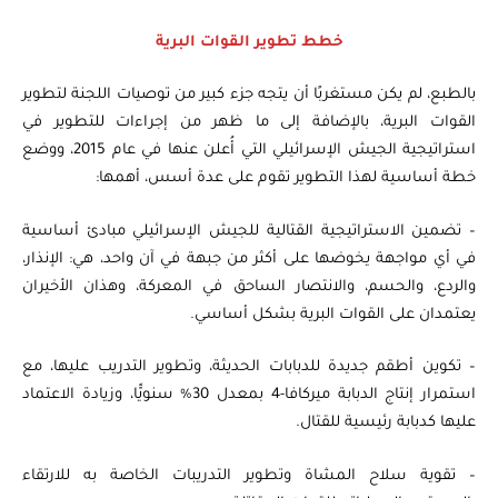
خطط تطوير القوات البرية
بالطبع، لم يكن مستغربًا أن يتجه جزء كبير من توصيات اللجنة لتطوير
القوات البرية، بالإضافة إلى ما ظهر من إجراءات للتطوير في
استراتيجية الجيش الإسرائيلي التي أُعلن عنها في عام 2015، ووضع
خطة أساسية لهذا التطوير تقوم على عدة أسس، أهمها:
– تضمين الاستراتيجية القتالية للجيش الإسرائيلي مبادئ أساسية
في أي مواجهة يخوضها على أكثر من جبهة في آن واحد، هي: الإنذار،
والردع، والحسم، والانتصار الساحق في المعركة، وهذان الأخيران
يعتمدان على القوات البرية بشكل أساسي.
– تكوين أطقم جديدة للدبابات الحديثة، وتطوير التدريب عليها، مع
استمرار إنتاج الدبابة ميركافا-4 بمعدل 30% سنويًّا، وزيادة الاعتماد
عليها كدبابة رئيسية للقتال.
– تقوية سلاح المشاة وتطوير التدريبات الخاصة به للارتقاء