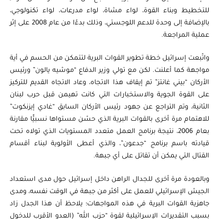
للتخطيط وبناء القوة، لواء مشاة، لواء مدرعات، لواء تكنولوجي،
بالإضافة إلى وحدة للدعم اللوجستي، وذلك بدءًا من عام 2008 على إثر
عملية المراجعة.
واتّبعت إسرائيل خطة تطوير القوات البرية لتتمكن من الحسم في أية
مواجهة كما أعلنت. لكن مع تولي وزير الدفاع “موشيه يالون” ورئيس
الأركان “بيني غانتز” تم إيقاف هذا الاتجاه، وعاد الاتجاه القديم للتركيز
على القوة الجوية والاستخبارات التي كانت تهيمن قبل حرب لبنان
الثانية، وتم التراجع عن جهود رئيس الأركان السابق “غادي إيزنكوت”
للاهتمام مرة أخرى بالقوات البرية الذي حسّن مستواها نسبيًّا مقارنة
بعام 2006، نتيجة برنامج العمل متعدد المستويات الذي تولاه تحت
قيادته باسم برنامج “جدعون”، والذي أعطى الأولوية لبناء أقسام
القتال التي يمكن أن تقاتل على أي جبهة.
وبالعودة مرة أخرى للجدال الراهن داخل إسرائيل حول مدى استعداد
الجيش الإسرائيلي للعمل على أكثر من جبهة في الوقت نفسه، ومدى
جاهزية القوات البرية في هذه المواجهات؛ يلاحظ أن هذا الجدل زاد
بسبب التقديرات الإسرائيلية لقوة “حزب الله” (العدو الأقرب للدخول