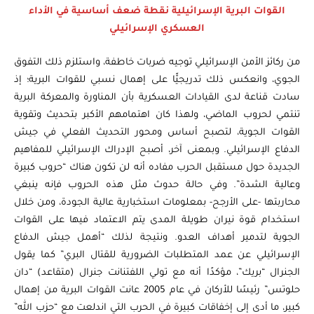
القوات البرية الإسرائيلية نقطة ضعف أساسية في الأداء
العسكري الإسرائيلي
من ركائز الأمن الإسرائيلي توجيه ضربات خاطفة، واستلزم ذلك التفوق
الجوي، وانعكس ذلك تدريجيًّا على إهمال نسبي للقوات البرية؛ إذ
سادت قناعة لدى القيادات العسكرية بأن المناورة والمعركة البرية
تنتمي لحروب الماضي، ولهذا كان اهتمامهم الأكبر بتحديث وتقوية
القوات الجوية، لتصبح أساس ومحور التحديث الفعلي في جيش
الدفاع الإسرائيلي. وبمعنى آخر، أصبح الإدراك الإسرائيلي للمفاهيم
الجديدة حول مستقبل الحرب مفاده أنه لن تكون هناك “حروب كبيرة
وعالية الشدة”. وفي حالة حدوث مثل هذه الحروب فإنه ينبغي
محاربتها -على الأرجح- بمعلومات استخبارية عالية الجودة، ومن خلال
استخدام قوة نيران طويلة المدى يتم الاعتماد فيها على القوات
الجوية لتدمير أهداف العدو. ونتيجة لذلك “أهمل جيش الدفاع
الإسرائيلي عن عمد المتطلبات الضرورية للقتال البري” كما يقول
الجنرال “بريك”، مؤكدًا أنه مع تولي اللفتنانت جنرال (متقاعد) “دان
حلوتس” رئيسًا للأركان في عام 2005 عانت القوات البرية من إهمال
كبير، ما أدى إلى إخفاقات كبيرة في الحرب التي اندلعت مع “حزب الله”