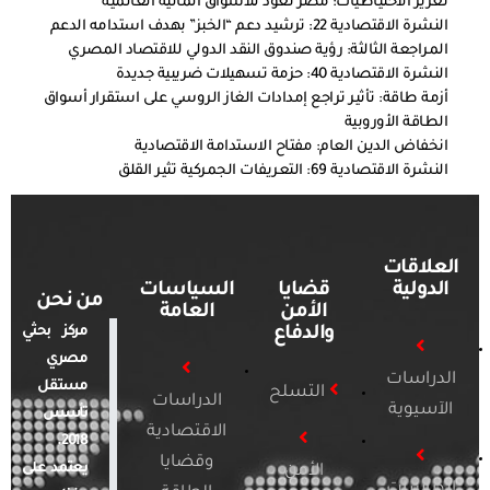
تعزيز الاحتياطيات: مصر تعود للأسواق المالية العالمية
النشرة الاقتصادية 22: ترشيد دعم “الخبز” بهدف استدامه الدعم
المراجعة الثالثة: رؤية صندوق النقد الدولي للاقتصاد المصري
النشرة الاقتصادية 40: حزمة تسهيلات ضريبية جديدة
أزمة طاقة: تأثير تراجع إمدادات الغاز الروسي على استقرار أسواق
الطاقة الأوروبية
انخفاض الدين العام: مفتاح الاستدامة الاقتصادية
النشرة الاقتصادية 69: التعريفات الجمركية تثير القلق
العلاقات
الدولية
قضايا
السياسات
من نحن
الأمن
العامة
والدفاع
مركز بحثي
مصري
الدراسات
مستقل
التسلح
الدراسات
الآسيوية
تأسس
الاقتصادية
2018.
وقضايا
يعتمد على
الأمن
الدراسات