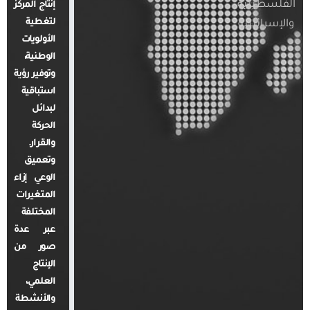
الفلسطينية
إنتاج المركز
لتغطية
والإسرائيلية
الأولويات
الوطنية،
وتوفير رؤية
استباقية
لبدائل
الحركة
والقرار.
وتعميق
الوعي إزاء
المتغيرات
المختلفة
عبر عدة
صور من
الإنتاج
العلمي،
والأنشطة