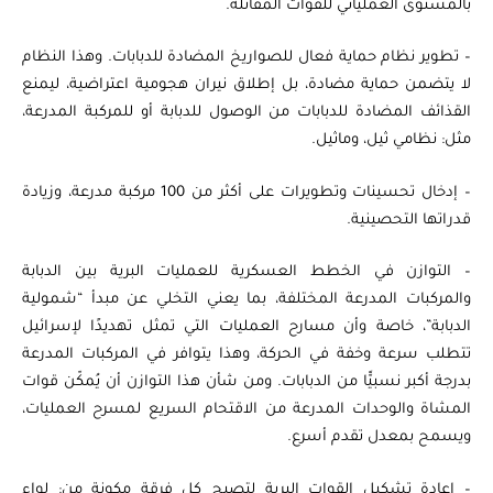
بالمستوى العملياتي للقوات المقاتلة.
– تطوير نظام حماية فعال للصواريخ المضادة للدبابات. وهذا النظام
لا يتضمن حماية مضادة، بل إطلاق نيران هجومية اعتراضية، ليمنع
القذائف المضادة للدبابات من الوصول للدبابة أو للمركبة المدرعة،
مثل: نظامي ثيل، وماثيل.
– إدخال تحسينات وتطويرات على أكثر من 100 مركبة مدرعة، وزيادة
قدراتها التحصينية.
– التوازن في الخطط العسكرية للعمليات البرية بين الدبابة
والمركبات المدرعة المختلفة، بما يعني التخلي عن مبدأ “شمولية
الدبابة”، خاصة وأن مسارح العمليات التي تمثل تهديدًا لإسرائيل
تتطلب سرعة وخفة في الحركة، وهذا يتوافر في المركبات المدرعة
بدرجة أكبر نسبيًّا من الدبابات. ومن شأن هذا التوازن أن يُمكّن قوات
المشاة والوحدات المدرعة من الاقتحام السريع لمسرح العمليات،
ويسمح بمعدل تقدم أسرع.
– إعادة تشكيل القوات البرية لتصبح كل فرقة مكونة من: لواء