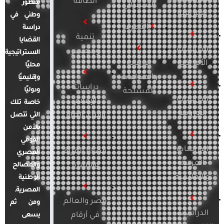
الطاقة
منظور
السيبراني
الأفريقية
وطني في
التطرف
دراسة
تنمية
القضايا
الدراسات
ومجتمع
الاستراتيجية
الأمريكية
الإرهاب
محليًا
والصراعات
وإقليميًا
دراسات
ودوليًا
المسلحة
الدراسات
الإعلام
خاصة تلك
الأوروبية
والرأي العام
التي تتصل
بالأمن
القومي
الدراسات
قضايا المرأة
المصري
العربية
والأسرة
والمصالح
والإقليمية
الوطنية
المصرية.
مصر والعالم
ومن ثم
الدراسات
في أرقام
يسعى