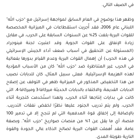
في الصيف التالي.
وظهر هذا بوضوح في العام السابق لمواجهة إسرائيل مع “حزب الله”
اللبناني عام 2006، فقد أُجريت استقطاعات في الميزانية المخصصة
للقوات البرية بلغت 25% عن السنوات السابقة على الحرب، في مقابل
زيادة الإنفاق على القوات الجوية. وقد اعتبرت لجنة فينوجراد
(المسئولة عن التحقيق في أسباب ضعف أداء الجيش الإسرائيلي
في هذه الحرب) أن إهمال القوات البرية وعدم القيام بدورها بفعالية
في الحرب غير المتناظرة ضد “حزب الله” كان من الأسباب المؤدية
لهذه الهزيمة الإسرائيلية. فعلى سبيل المثال، كان للدبابات نصيب
من هذا التخفيض المذكور في الميزانية ظهر في التوقف عن إصلاح
الدبابات القديمة، والاكتفاء بالدبابات الحديثة ميركافا-3 وميركافا-4، التي
كانت في بدايات إنتاجها أثناء الحرب، ولهذا استُخدمت كتجربة أثناء
الحرب، ولم يتم تدريب الجنود عليها نظرًا لخفض نفقات التدريب.
بالإضافة إلى إخفاق قوة المدفعية التي لم تنجح إلا في تدمير 100
منصة، أي ما يقل عن 1% من منصات صواريخ “حزب الله”. وبصفة
عامة، فقد أُهملت القوات البرية لصالح الذكاء عالي الجودة والقوة
النارية طويلة المدى.