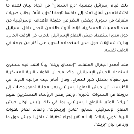
ذلك قيام إسرائيل بعملية “درع الشمال” في اتجاه لبنان لهدم ما
اكتشفته من أنفاق تمتد إلى داخلها تابعة لـ”حزب الله”، بجانب ضربات
متفرقة في سوريا. وبغض النظر عن حقيقة الأهداف الإسرائيلية من
هذه العمليات العسكرية، فإنها أثارت حالة من الجدل داخل إسرائيل
حول مدى استعداد جيش الدفاع الإسرائيلي للحرب في الوقت الحالي.
ودارت تساؤلات حول مدى استعداده للحرب على أكثر من جبهة في
الوقت نفسه.
فقد أصدر الجنرال المتقاعد “إسحاق بريك” بيانًا انتقد فيه مستوى
استعداد الجيش الإسرائيلي، وأكد فيه أن القوات البرية العسكرية
غير مهيأة بشكل كبير للصراع. وقال أمام لجنة مراقبة الدولة في
الكنيست: “إن جيش الدفاع الإسرائيلي يمر بعملية تدهور وصلت إلى
ذروتها في السنوات الأخيرة”. ورغم رفض الرؤساء العسكريين تقييم
“بريك” المثير للانزعاج الإسرائيلي، بما في ذلك رئيس أركان جيش
الدفاع الإسرائيلي السابق “غادي إيزينكوت”، والقائد العام للقوات
البرية “كوبي باراك”؛ إلا أنه تقرر إجراء تحقيقات داخل الجيش حول ما
ورد في بيان “بريك”.