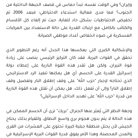
وإيران؟ وفي الوقت نفسه، تبدأ حماس في قصف الجبهة الداخلية من
الجنوب؟ فما مدى فعالية استدعاء الاحتياطي؛ فبعد 2006 تم
تخفيض الاحتياطيات بشكل حاد للغاية، حيث تم إلغاء كل الأقسام
والكتائب بالكامل، مع ارتباك القدرة على حالة الاستعداد بين المركبات
العسكرية في ضوء انخفاض أعداد موظفي الصيانة.
والإشكالية الكبرى التي يعكسها هذا الجدل أنه رغم التطوير الذي
تحقق في القوات البرية، فقد كان التركيز الرئيسي ينصب على زيادة
قوة النيران، ولكن هل تقدر هذه القوة النارية على إعطاء دولة
إسرائيل القدرة على الحسم، أي هل يمكنها تنفيذ الرد الاستراتيجي
الذي تحتاجه لإجبار “حزب الله” على وقف إطلاق النار وتفضيل وقف
إطلاق النار؟ وإلى أن تفعل ذلك، هل يمكن أن تقلل هذه القوة النارية
من قدرة “حزب الله” على تهديد الداخل الإسرائيلي؟
وجهة النظر التي يُعبّر عنها الجنرال “بريك” ترى أن الحسم الممكن في
هذه الحالة لا يتم بدون هجوم بري واسع النطاق، وللقيام بذلك يحتاج
الجيش لأن يحتل منطقة جبلية كبيرة تحتوي على العشرات من القرى
والمدن المحصنة، وهذا الأمر يفوق قدرة القوات البرية الإسرائيلية في