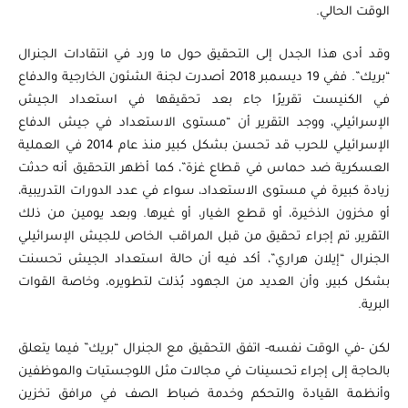
الوقت الحالي.
وقد أدى هذا الجدل إلى التحقيق حول ما ورد في انتقادات الجنرال
“بريك”. ففي 19 ديسمبر 2018 أصدرت لجنة الشئون الخارجية والدفاع
في الكنيست تقريرًا جاء بعد تحقيقها في استعداد الجيش
الإسرائيلي، ووجد التقرير أن “مستوى الاستعداد في جيش الدفاع
الإسرائيلي للحرب قد تحسن بشكل كبير منذ عام 2014 في العملية
العسكرية ضد حماس في قطاع غزة”، كما أظهر التحقيق أنه حدثت
زيادة كبيرة في مستوى الاستعداد، سواء في عدد الدورات التدريبية،
أو مخزون الذخيرة، أو قطع الغيار، أو غيرها. وبعد يومين من ذلك
التقرير، تم إجراء تحقيق من قبل المراقب الخاص للجيش الإسرائيلي
الجنرال “إيلان هراري”، أكد فيه أن حالة استعداد الجيش تحسنت
بشكل كبير، وأن العديد من الجهود بُذلت لتطويره، وخاصة القوات
البرية.
لكن -في الوقت نفسه- اتفق التحقيق مع الجنرال “بريك” فيما يتعلق
بالحاجة إلى إجراء تحسينات في مجالات مثل اللوجستيات والموظفين
وأنظمة القيادة والتحكم وخدمة ضباط الصف في مرافق تخزين