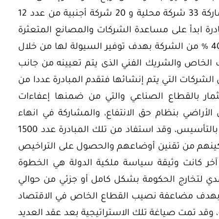
64 مشروعا في قطاعات مختلفة بمشاركة 33 شركة محلية و 20 شركة أجنبية من عدد 12
بادرة ابدأ على مساعدة الشركات والمصانع المتعثرة
من خلال الاستحواذ على حصة بحوالي 40 % من الشركة بهدف توفير السيولة لها من خلال
يك الخاص والشريك الفني الذى يتم تعيينه من جانب
الشركات التي يتم إنشائها فتقدم المبادرة عددا من
مار بالقطاع الصناعي والتي من ضمنها إعفاءات
أراضي بنظام حق الانتفاع، والمشاركة في انهاء
التراخيص والإجراءات القانونية الخاصة بالتأسيس، وقد استفاد من تلك المبادرة عدد 1500
كينهم من تقنين أوضاعهم والحصول على التراخيص
آخر كانت وثيقة سياسة ملكية الدولة هي الخطوة
لمدي لتخارج الحكومة بشكل كامل أو جزئي من حوالي
ة، بهدف مضاعفة نصيب القطاع الخاص في الاقتصاد
سنوات، وقد تمت صياغة تلك الاستراتيجية بعد عقد العديد