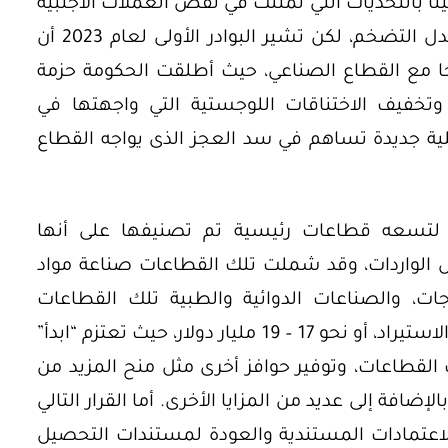
بق الإشارة فقد كان عام 2022 مليئا بالتحديات التي تمثلت في نقص العملات الأجنبية
وارتفاع أسعار المواد الخام وارتفاع معدل التضخم، لكن تشير البوادر الأولى لعام 2023 أن
 مع القطاع الصناعي، حيث أطلقت الحكومة حزمة
وتخفيف الاختناقات اللوجستية التي واجهتها في
لية جديدة تساهم في سد العجز الذى يواجه القطاع
ة لتسعه قطاعات رئيسية تم تصنيفها على أنها
 الواردات، وقد شملت تلك القطاعات صناعة مواد
جات، والصناعات الدوائية والطبية تلك القطاعات
مجتمعة تشكل حوالي 23 % من فاتورة الاستيراد، أو نحو 17 – 19 مليار دولار، حيث تعتزم “ابدأ”
جنيه في تلك القطاعات، وتوفير حوافز أخرى مثل منح المزيد من
ضافة إلى عديد من المزايا الأخرى. أما القرار التالي
ان قرار إلغاء الاعتمادات المستندية والعودة لمستندات التحصيل