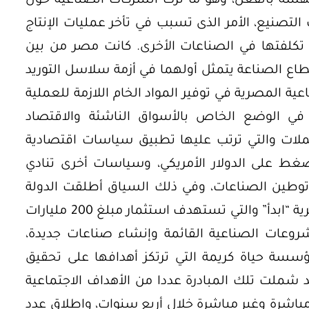
هشة بالفعل، وهو ما ترك الشركات الصناعية حول
تصنيع، الأمر الذى تسبب في تأخر عمليات الإنتاج
تكلفتها في الصناعات الأخرى. كانت مصر من بين
قطاع الصناعة يتمثل أولهما في أزمة سلاسل التوريد
ية المصرية في توفير المواد الخام اللازمة للعملية
ثل في الوضع الخاص بالأسواق الناشئة والاقتصاد
لات والتي ترتب عليها تطبيق سياسات اقتصادية
غط على الدولار الأمريكي، وسياسات أخرى تنادي
توطين الصناعات، وفي ذلك السياق أطلقت الدولة
المبادرة الوطنية لتطوير الصناعة المصرية “ابدأ” والتي تستهدف استثمار مبلغ 200 مليارات
روعات الصناعية القائمة وإنشاء صناعات جديدة،
مؤسسة حياة كريمة التي ترتكز أهدافها على تحقيق
د شملت تلك المبادرة عددا من الأهداف الاجتماعية
الف فرصة عمل مباشرة وغير مباشرة خلال أربع سنوات، وإطلاق عدد