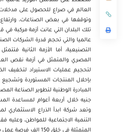
للضغط على سلاسل التوريد عالميا ال
العالم في صراع للحصول على مدخلات ال
وتوقفها في بعض الصناعات، وارتفاع 
تلك البلدان التي عانت أزمة مركبة في 
عالميا والتي تحجم قدرة الشركات الصناع
التصنيعية، أما الأزمة الثانية فتتم
المصري والمتمثل في أزمة نقص العم
لتحجيم عمليات الاستيراد لتخفيف الض
بإحلال المنتجات المستوردة وتشجيع 
جنيه خلال أربعة أعوام لمساعدة المش
وتعد شركة ابدأ الذراع الاستثماري ل
التنمية الاجتماعية للمواطن، وعليه فق
المتمثلة في خلق 150 