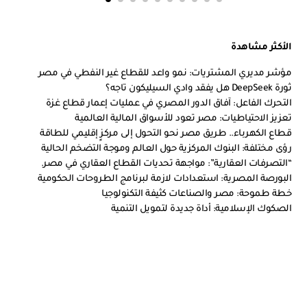
الأكثر مشاهدة
مؤشر مديري المشتريات: نمو واعد للقطاع غير النفطي في مصر
ثورة DeepSeek هل يفقد وادي السيليكون تاجه؟
التحرك الفاعل: آفاق الدور المصري في عمليات إعمار قطاع غزة
تعزيز الاحتياطيات: مصر تعود للأسواق المالية العالمية
قطاع الكهرباء.. طريق مصر نحو التحول إلى مركزٍ إقليمي للطاقة
رؤى مختلفة: البنوك المركزية حول العالم وموجة التضخم الحالية
“التصرفات العقارية”: مواجهة تحديات القطاع العقاري في مصر.
البورصة المصرية: استعدادات لازمة لبرنامج الطروحات الحكومية
خطة طموحة: مصر والصناعات كثيفة التكنولوجيا
الصكوك الإسلامية: أداة جديدة لتمويل التنمية