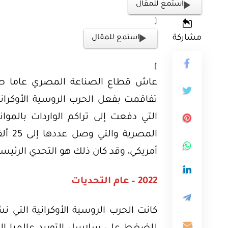
استمع للمقال
[
مشاركة
استمع للمقال
]
أوراق بحثية
عاش قطاع الصناعة المصري عاما صعب
ثية
ورقة بحثية - أمن الطاقة ال
تفاقمت بفعل الحرب الروسية الأوكراني
المتجددة وتعزيز
الغاز والنفط خارطة الموا
التي دفعت إلى تراكم الواردات بالموان
 المصري
وسياسات التعزيز
أمريكي، وقد كان ذلك هو التحدي الرئيس
EGP
EG
35.00
2022 – عام التحديات
Add To Cart
Add
كانت الحرب الروسية الأوكرانية التي ن