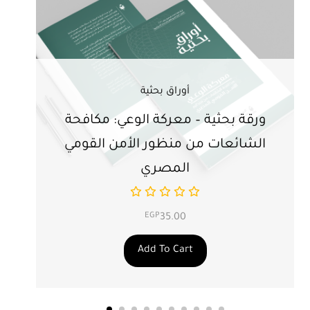
أوراق بحثية
ورقة بحثية – معركة الوعي: مكافحة
ور
الشائعات من منظور الأمن القومي
ت
المصري
EGP
35.00
Add To Cart