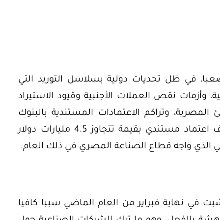
أوراق بحثية
ا، في ظل تحديات دولية بسلاسل التوريد التي
مصري:
ورقة بحثية – الهيدروجين: خيار
ة، وأزمات نقص العملات الأجنبية وقيود الاستيراد
رد
استراتيجي لتعزيز أمن الطاقة في
ئ المصرية، وتراكم الاعتمادات المستندية بالبنوك
مصر
المصرية والتي وصل عددها إلى 25 ألف اعتماد مستندي بقيمة تتجاوز 4.5 مليارات دولار
ي الذي واجه قطاع الصناعة المصري في ذلك العام.
EGP
35.00
Add To Cart
شبت في نهاية فبراير من العام الماضي سببا كافيا