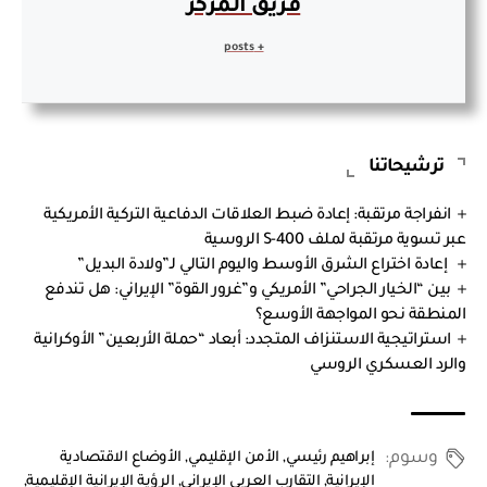
فريق المركز
+ posts
ترشيحاتنا
انفراجة مرتقبة: إعادة ضبط العلاقات الدفاعية التركية الأمريكية
عبر تسوية مرتقبة لملف S-400 الروسية
إعادة اختراع الشرق الأوسط واليوم التالي لـ”ولادة البديل”
بين “الخيار الجراحي” الأمريكي و”غرور القوة” الإيراني: هل تندفع
المنطقة نحو المواجهة الأوسع؟
استراتيجية الاستنزاف المتجدد: أبعاد “حملة الأربعين” الأوكرانية
والرد العسكري الروسي
وسوم:
إبراهيم رئيسي
,
الأمن الإقليمي
,
الأوضاع الاقتصادية
الإيرانية
,
التقارب العربي الإيراني
,
الرؤية الإيرانية الإقليمية
,