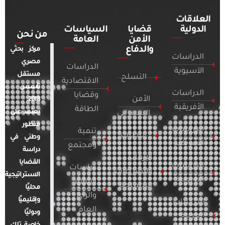
العلاقات
الدولية
قضايا
السياسات
من نحن
الأمن
العامة
والدفاع
مركز بحثي
الدراسات
مصري
الدراسات
الآسيوية
مستقل
التسلح
الاقتصادية
تأسس
الدراسات
وقضايا
الأمن
2018.
الأفريقية
الطاقة
يعتمد على
السيبراني
منظور
الدراسات
تنمية
التطرف
وطني في
الأمريكية
ومجتمع
دراسة
الإرهاب
القضايا
الدراسات
دراسات
والصراعات
الاستراتيجية
الأوروبية
الإعلام
المسلحة
محليًا
والرأي
وإقليميًا
الدراسات
العام
ودوليًا
العربية