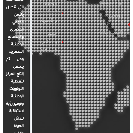
خاصة تلك
والإقليمية
قضايا
التي تتصل
المرأة
بالأمن
الدراسات
والأسرة
القومي
الفلسطينية
المصري
والإسرائيلية
مصر
والمصالح
والعالم
الوطنية
في أرقام
المصرية.
ومن ثم
يسعى
إنتاج المركز
لتغطية
الأولويات
الوطنية،
وتوفير رؤية
استباقية
لبدائل
الحركة