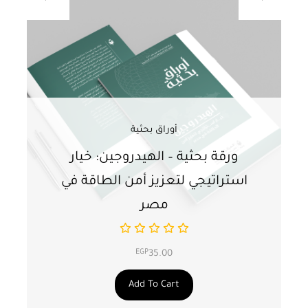
أوراق بحثية
ورقة بحثية – الهيدروجين: خيار
و
استراتيجي لتعزيز أمن الطاقة في
ا
مصر
EGP
35.00
Add To Cart