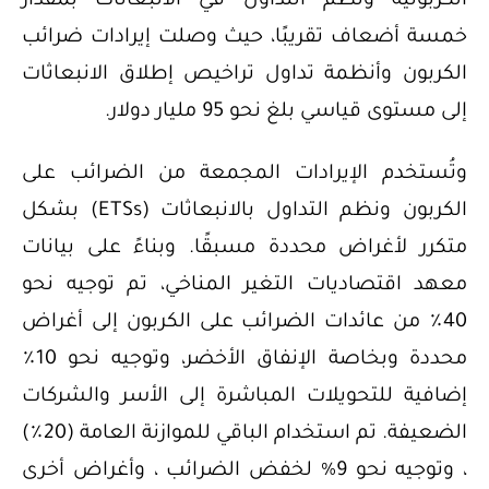
الكربونية ونظم التداول في الانبعاثات بمقدار
خمسة أضعاف تقريبًا، حيث وصلت إيرادات ضرائب
الكربون وأنظمة تداول تراخيص إطلاق الانبعاثات
إلى مستوى قياسي بلغ نحو 95 مليار دولار.
وتُستخدم الإيرادات المجمعة من الضرائب على
الكربون ونظم التداول بالانبعاثات (ETSs) بشكل
متكرر لأغراض محددة مسبقًا. وبناءً على بيانات
معهد اقتصاديات التغير المناخي، تم توجيه نحو
40٪ من عائدات الضرائب على الكربون إلى أغراض
محددة وبخاصة الإنفاق الأخضر، وتوجيه نحو 10٪
إضافية للتحويلات المباشرة إلى الأسر والشركات
الضعيفة. تم استخدام الباقي للموازنة العامة (20٪)
، وتوجيه نحو 9% لخفض الضرائب ، وأغراض أخرى