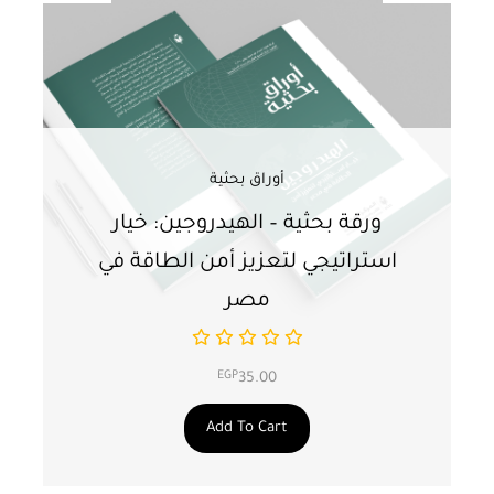
أوراق بحثية
ورقة بحثية – الهيدروجين: خيار
و
استراتيجي لتعزيز أمن الطاقة في
ا
مصر
EGP
35.00
Add To Cart