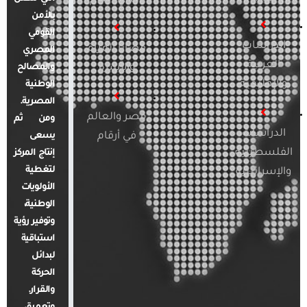
بالأمن
القومي
الدراسات
قضايا المرأة
المصري
العربية
والأسرة
والمصالح
والإقليمية
الوطنية
المصرية.
مصر والعالم
ومن ثم
الدراسات
في أرقام
يسعى
الفلسطينية
إنتاج المركز
لتغطية
والإسرائيلية
الأولويات
الوطنية،
وتوفير رؤية
استباقية
لبدائل
الحركة
والقرار.