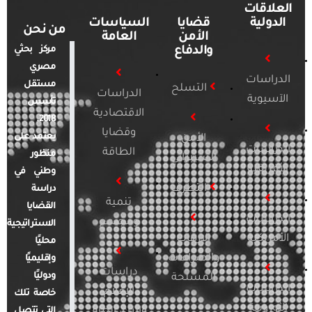
العلاقات
الدولية
قضايا
السياسات
من نحن
الأمن
العامة
والدفاع
مركز بحثي
مصري
الدراسات
مستقل
التسلح
الدراسات
الآسيوية
تأسس
الاقتصادية
2018.
وقضايا
يعتمد على
الأمن
الدراسات
الطاقة
منظور
السيبراني
الأفريقية
وطني في
التطرف
دراسة
تنمية
القضايا
الدراسات
ومجتمع
الاستراتيجية
الأمريكية
الإرهاب
محليًا
والصراعات
وإقليميًا
دراسات
ودوليًا
المسلحة
الدراسات
الإعلام
خاصة تلك
الأوروبية
والرأي العام
التي تتصل