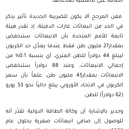
الطاقة على تنافسية صناعاتها.
فمن المرجح ألا يكون للضريبة الجديدة تأثير يذكر
في الحد من انبعاثات غازات الدفيئة، إذ تقدر هيئة
تابعة للأمم المتحدة بأن الانبعاثات ستنخفض
بمقدار27 مليون طن فقط عندما يعدَّل حد الكربون
ليبلغ 44 دولاراً للطن المتري، أي بنسبة 0.1% من
إجمالي الانبعاثات. وعند 88 دولاراً ستنخفض
الانبعاثات بمقدار45 مليون طن، علماً بأن سعر
الكربون في الاتحاد الأوروبي يبلغ حالياً نحو 53 يورو
(62 دولاراً) للطن.
وجدير بالإشارة أن وكالة الطاقة الدولية تقدّر أنه
للوصول إلى صافي انبعاثات صفرية بحلول عام