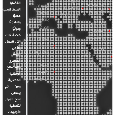
الإرهاب
القضايا
الدراسات
دراسات
والصراعات
الاستراتيجية
الأوروبية
الإعلام
المسلحة
محليًا
والرأي
وإقليميًا
الدراسات
العام
ودوليًا
العربية
خاصة تلك
والإقليمية
قضايا
التي تتصل
المرأة
بالأمن
الدراسات
والأسرة
القومي
الفلسطينية
المصري
والإسرائيلية
مصر
والمصالح
والعالم
الوطنية
في أرقام
المصرية.
ومن ثم
يسعى
إنتاج المركز
لتغطية
الأولويات