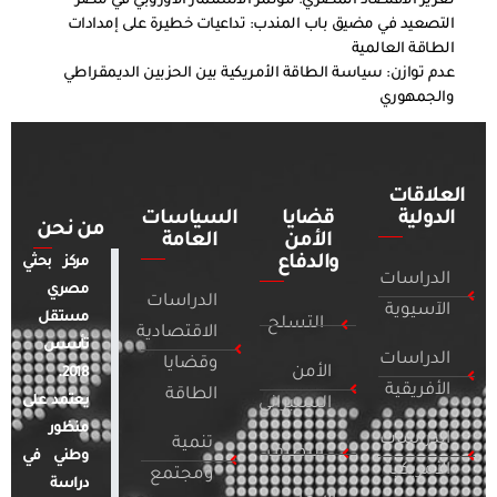
تعزيز الاقتصاد المصري: مؤتمر الاستثمار الأوروبي في مصر
التصعيد في مضيق باب المندب: تداعيات خطيرة على إمدادات
الطاقة العالمية
عدم توازن: سياسة الطاقة الأمريكية بين الحزبين الديمقراطي
والجمهوري
العلاقات
الدولية
قضايا
السياسات
من نحن
الأمن
العامة
والدفاع
مركز بحثي
الدراسات
مصري
الدراسات
الآسيوية
مستقل
التسلح
الاقتصادية
تأسس
الدراسات
وقضايا
الأمن
2018.
الأفريقية
الطاقة
يعتمد على
السيبراني
منظور
الدراسات
تنمية
التطرف
وطني في
الأمريكية
ومجتمع
دراسة