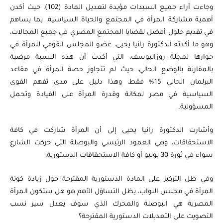
وجاءت آراء جميع السيدات مؤيدة لتعديل المادة (102)، حيث أكدن
أهمية مشاركة المرأة في المجتمع والحياة السياسية، بما يساهم
في تقديم حلول أفضل لقضايا المجتمع المصري في جميع المجالات،
وهو ما أكدته الدكتورة رانيا يحيى، عضو المجلس القومي للمرأة في
حوارها لمجلة روزاليوسف، التي أكدت أن هذه النسبة مرضية
بالمقارنة بالوضع الحالي، حيث لم تتجاوز حصة المرأة في مقاعد
البرلمان الحالي 15% فقط، وهذا دليل على مدى تفهم القوى
السياسية في مصر لمكانة وقدرة المرأة على القيادة وتحمل
المسؤولية.
وأشارت الدكتورة رانيا يحيى إلى أن المرأة شاركت في كافة
الاستحقاقات، وهي العمود الرئيسي والبوصلة التي حركت الشارع
سواء في ثورة 30 يونيو أو كافة الاستحقاقات الدستورية،
وفي ظل التركيز على المادة الدستورية المقترحة حول زيادة كوتة
المرأة في مجلس النواب، يظل التساؤل الأهم هو هل ستكون المرأة
المصرية هي البوصلة والمحرك الذي سوف يعدل سير نسب
التصويت على التعديلات الدستورية المقترحة؟