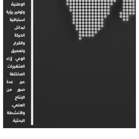
الوطنية،
وتوفير رؤية
استباقية
لبدائل
الحركة
والقرار.
وتعميق
الوعي إزاء
المتغيرات
المختلفة
عبر عدة
صور من
الإنتاج
العلمي،
والأنشطة
البحثية.