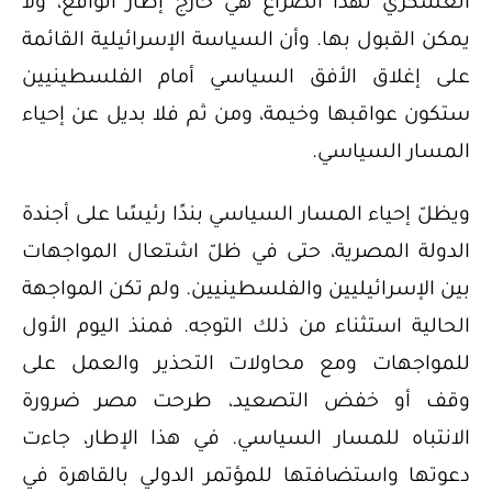
العسكري لهذا الصراع هي خارج إطار الواقع، ولا
يمكن القبول بها. وأن السياسة الإسرائيلية القائمة
على إغلاق الأفق السياسي أمام الفلسطينيين
ستكون عواقبها وخيمة، ومن ثم فلا بديل عن إحياء
المسار السياسي.
ويظلّ إحياء المسار السياسي بندًا رئيسًا على أجندة
الدولة المصرية، حتى في ظلّ اشتعال المواجهات
بين الإسرائيليين والفلسطينيين. ولم تكن المواجهة
الحالية استثناء من ذلك التوجه. فمنذ اليوم الأول
للمواجهات ومع محاولات التحذير والعمل على
وقف أو خفض التصعيد، طرحت مصر ضرورة
الانتباه للمسار السياسي. في هذا الإطار، جاءت
دعوتها واستضافتها للمؤتمر الدولي بالقاهرة في