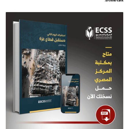
a-think-tank/