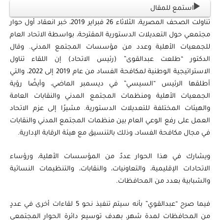
استمع للمقال
تناولت الصحف المصرية، الثلاثاء 26 فبراير 2019، خبر انعقاد أول حوار
مجتمعي حول التعديلات الدستورية المقترحة، بواسطة الاتحاد العام
للجمعيات الأهلية وعدد من مؤسسات المجتمع المدني. وقال
الدكتور “طلعت عبدالقوى” (رئيس الاتحاد) إن اللقاء تناول
الاستراتيجية الوطنية لمكافحة الفساد من عام 2019 إلى 2022، والتي
أطلقها الرئيس “السيسي” في ديسمبر الماضي، وأيضًا رؤية
الجمعيات الأهلية ومنظمات المجتمع المدني والنقابات العامة
والهيئات المختلفة للتعديلات الدستورية. مشيرًا إلى عزم الاتحاد
العمل على رفع الوعي العام بين منظمات المجتمع المدني والنقابات
في مجال مكافحة الفساد، وذلك بالتنسيق مع هيئة الرقابة الإدارية.
ويشارك في هذا الحوار عددٌ من المؤسسات الأهلية، ورؤساء
الاتحادات الإقليمية، والتعاونيات، والنقابات، والتنظيمات النسائية
والشبابية بعدد من المحافظات.
فيما صرح “عبدالقوي” بأنه سيتم تنفيذ نحو 5 لقاءات أخرى في عددٍ
من المحافظات لمدة شهر، بهدف توسيع دائرة الحوار المجتمعي