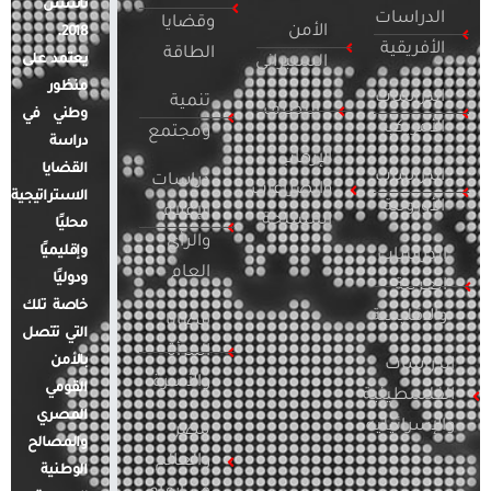
تأسس
الدراسات
وقضايا
الأمن
2018.
الأفريقية
الطاقة
يعتمد على
السيبراني
منظور
الدراسات
تنمية
التطرف
وطني في
الأمريكية
ومجتمع
دراسة
الإرهاب
القضايا
الدراسات
دراسات
والصراعات
الاستراتيجية
الأوروبية
الإعلام
المسلحة
محليًا
والرأي
وإقليميًا
الدراسات
العام
ودوليًا
العربية
خاصة تلك
والإقليمية
قضايا
التي تتصل
المرأة
بالأمن
الدراسات
والأسرة
القومي
الفلسطينية
المصري
والإسرائيلية
مصر
والمصالح
والعالم
الوطنية