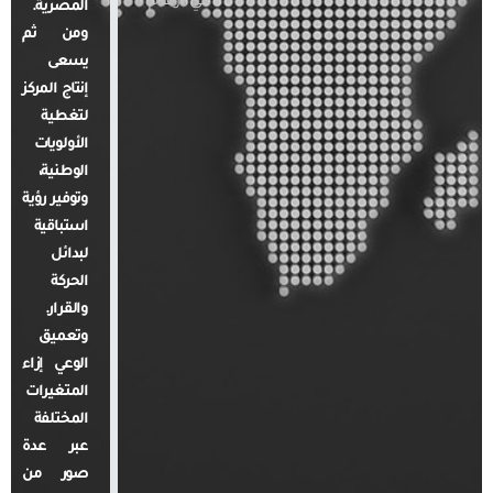
في أرقام
المصرية.
ومن ثم
يسعى
إنتاج المركز
لتغطية
الأولويات
الوطنية،
وتوفير رؤية
استباقية
لبدائل
الحركة
والقرار.
وتعميق
الوعي إزاء
المتغيرات
المختلفة
عبر عدة
صور من