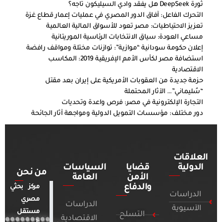
ثورة DeepSeek هل يفقد وادي السيليكون تاجه؟
التحرك الفاعل: آفاق الدور المصري في عمليات إعمار قطاع غزة
تعزيز الاحتياطيات: مصر تعود للأسواق المالية العالمية
مساعي العودة: سياق الانتخابات الرئاسية الموريتانية
إعلان حكومة سودانية “موازية”: توازنات مختلة ومواقف رافضة
استضافة مصر لكأس الأمم الإفريقية 2019: المكاسب
الاقتصادية
حزمة جديدة من العقوبات الأمريكية على إيران بعد مقتل
“سُليماني”… الآثار المحتملة
التجارة الإلكترونية في مصر: فرص واعدة وتحديات
دور مختلف: مؤسسات التمويل الدولية ومواجهة آثار الجائحة
العلاقات
الدولية
قضايا
السياسات
من نحن
الأمن
العامة
والدفاع
مركز بحثي
الدراسات
مصري
الدراسات
الآسيوية
مستقل
التسلح
الاقتصادية