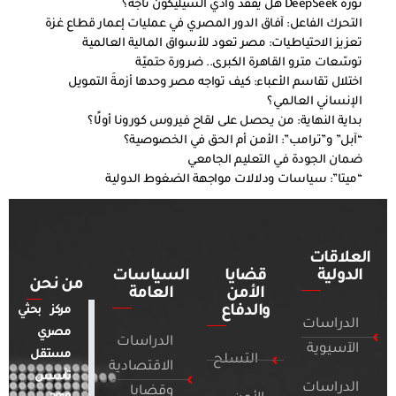
ثورة DeepSeek هل يفقد وادي السيليكون تاجه؟
التحرك الفاعل: آفاق الدور المصري في عمليات إعمار قطاع غزة
تعزيز الاحتياطيات: مصر تعود للأسواق المالية العالمية
توسّعات مترو القاهرة الكبرى.. ضرورة حتميّة
اختلال تقاسم الأعباء: كيف تواجه مصر وحدها أزمةَ التمويل
الإنساني العالمي؟
بداية النهاية: من يحصل على لقاح فيروس كورونا أولًا؟
“آبل” و”ترامب”: الأمن أم الحق في الخصوصية؟
ضمان الجودة في التعليم الجامعي
“ميتا”: سياسات ودلالات مواجهة الضغوط الدولية
العلاقات
الدولية
قضايا
السياسات
من نحن
الأمن
العامة
والدفاع
مركز بحثي
الدراسات
مصري
الدراسات
الآسيوية
مستقل
التسلح
الاقتصادية
تأسس
الدراسات
وقضايا