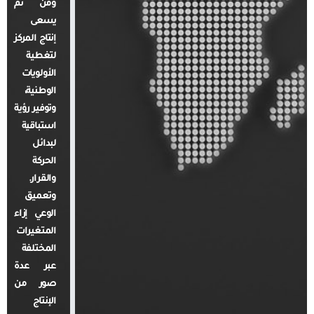
ومن ثم
يسعى
إنتاج المركز
لتغطية
الأولويات
الوطنية،
وتوفير رؤية
استباقية
لبدائل
الحركة
والقرار.
وتعميق
الوعي إزاء
المتغيرات
المختلفة
عبر عدة
صور من
الإنتاج