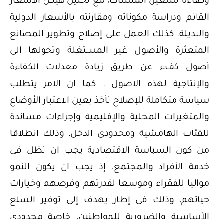
وكفاءة تشغيل المنشآت، مع تحليل هيكل الأسعار
القائم ودراسة مكوناته ومقارنته بالأسعار الدولية
والبديلة. كذلك العمل على إصلاح وتطوير المصانع
المتعثرة والأصول غير المستغلة وتحولها الى
أصول كفء عن طريق زيادة معدلات الكفاءة
والإنتاجية لهذه الاصول . كما ان الامر يتطلب
سياسة متكاملة للإصلاح تأخذ بعين الاعتبار الأوضاع
والمتغيرات المحلية والإقليمية وإجراءات مساندة
للفئات الهامشية ومحدودى الدخل، وذلك انطلاقا
من كون السياسة الاقتصادية يجب ان تظل فى
خدمة الأفراد والمجتمع. إذ يجب ان يكون النمو
مواليا للفقراء وموسعا لقدرتهم وفرصهم وخيارات
حياتهم، وذلك فى إطار يهدف إلى توفير السلع
الأساسية والضرورية للمواطنين، خاصة محدودى