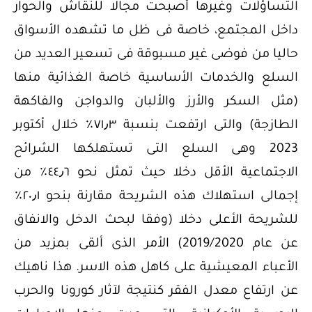
التساؤلات وغيرها أصبحت مجالا للنقاش والحوار
داخل المجتمع، خاصة فى ظل ما تشهده الأسواق
حاليا من فوضى غير مسبوقة فى تسعير العديد من
السلع والخدمات الأساسية خاصة الغذائية منها
(مثل السكر والأرز والألبان والدواجن والفاكهة
الطازجة) والتى ارتفعت بنسبة ٧١٫٣٪ خلال أكتوبر
2023 وهى السلع التى تستهلكها الشرائح
الاجتماعية الأقل دخلا حيث تمثل نحو ٤٤٫٦٪ من
إجمالى استهلاك هذه الشريحة مقارنة بنحو ٢٠٫١٪
للشريحة الأعلى دخلا (وفقا لبحث الدخل والانفاق
عن عام 2019/2020) الأمر الذى ألقى بمزيد من
الأعباء المعيشية على كاهل هذه الاسر. هذا ناهيك
عن ارتفاع معدل الفقر كنتيجة لآثار كورونا والحرب