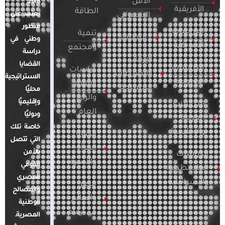
الأمن
2018.
الأفريقية
الطاقة
يعتمد على
السيبراني
منظور
الدراسات
تنمية
التطرف
وطني في
الأمريكية
ومجتمع
دراسة
الإرهاب
القضايا
الدراسات
دراسات
والصراعات
الاستراتيجية
الأوروبية
الإعلام
المسلحة
محليًا
والرأي
وإقليميًا
الدراسات
العام
ودوليًا
العربية
خاصة تلك
والإقليمية
قضايا
التي تتصل
المرأة
بالأمن
الدراسات
والأسرة
القومي
الفلسطينية
المصري
والإسرائيلية
مصر
والمصالح
والعالم
الوطنية
في أرقام
المصرية.