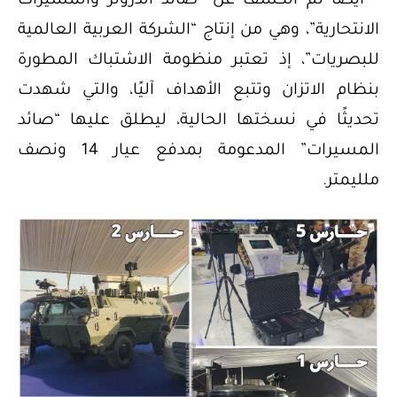
* أيضًا تم الكشف عن “صائد الدرونز والمسيرات
الانتحارية”، وهي من إنتاج “الشركة العربية العالمية
للبصريات”، إذ تعتبر منظومة الاشتباك المطورة
بنظام الاتزان وتتبع الأهداف آليًا، والتي شهدت
تحديثًا في نسختها الحالية، ليطلق عليها “صائد
المسيرات” المدعومة بمدفع عيار 14 ونصف
ملليمتر.