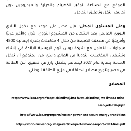
الموقع مع الصناعة لتوفير الكهرباء والحرارة والهيدروجين دون
تكاليف النقل وتحقيق التكامل.
وعلى المستوى المحلى:
فإن مصر على موعد مع دخول النادي
النووي العالمي بعد الانتهاء من المشروع النووي الأول والأكبر عربيًا
وأفريقيًا في منطقة الضبعة من خلال 4 مفاعلات بقدرة إجمالية 4800
ميجاوات، بالتعاون مع شركة روس آتوم الروسية الرائدة في إنشاء
وتشغيل المفاعلات النووية في العالم، والذي من المتوقع أن تدخل
الخدمة بنهاية عام 2027 ليساهم بشكل بارز في تحقيق أمن الطاقة
في مصر وتنويع مصادر الطاقة في مزيج الطاقة الوطني.
المصادر:
https://www.iaea.org/ar/taqat-alaindimaj/ma-huwa-alaindimaj-wa-limada-mina-
saab-jada-tahqiqah
https://www.iea.org/reports/nuclear-power-and-secure-energy-transitions
https://world-nuclear.org/images/articles/performance-report-2023-final.pdf