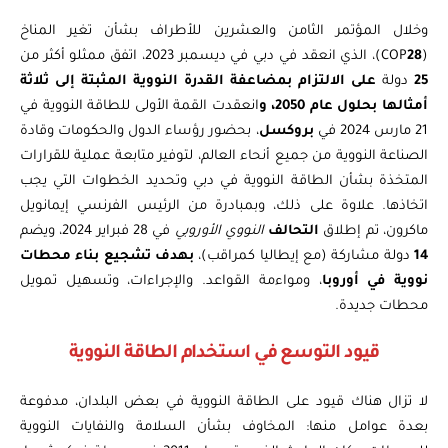
وخلال المؤتمر الثامن والعشرين للأطراف بشأن تغير المناخ
(COP
28
)، الذي انعقد في دبي في ديسمبر 2023، اتفق ممثلو أكثر من
25
دولة
على
الالتزام بمضاعفة القدرة النووية المثبتة إلى ثلاثة
أمثالها بحلول عام 2050، و
انعقدت القمة الأولى للطاقة النووية في
21 مارس 2024 في
بروكسل
، بحضور رؤساء الدول والحكومات وقادة
الصناعة النووية من جميع أنحاء العالم، لتوفير متابعة عملية للقرارات
المتخذة بشأن الطاقة النووية في دبي وتحديد الخطوات التي يجب
اتخاذها. علاوة على ذلك، وبمبادرة من الرئيس الفرنسي إيمانويل
ماكرون، تم إطلاق
التحالف
النووي الأوروبي
في 28 فبراير 2024، ويضم
14
دولة مشاركة (مع إيطاليا كمراقب)،
بهدف تشجيع بناء محطات
نووية في أوروبا
، ومواءمة القواعد. والإجراءات، وتسهيل تمويل
محطات جديدة.
قيود التوسع في استخدام الطاقة النووية
لا تزال هناك قيود على الطاقة النووية في بعض البلدان، مدفوعة
بعدة عوامل منها: المخاوف بشأن السلامة والنفايات النووية