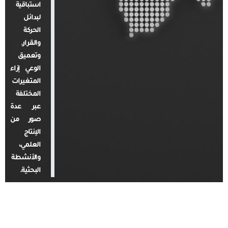
استباقية
لبدائل
الحركة
والقرار.
وتعميق
الوعي إزاء
المتغيرات
المختلفة
عبر عدة
صور من
الإنتاج
العلمي،
والأنشطة
البحثية.