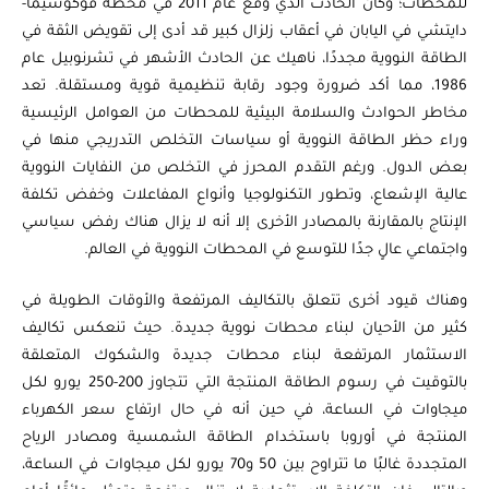
للمحطات؛ وكان الحادث الذي وقع عام 2011 في محطة فوكوشيما-
دايتشي في اليابان في أعقاب زلزال كبير قد أدى إلى تقويض الثقة في
الطاقة النووية مجددًا، ناهيك عن الحادث الأشهر في تشرنوبيل عام
1986، مما أكد ضرورة وجود رقابة تنظيمية قوية ومستقلة. تعد
مخاطر الحوادث والسلامة البيئية للمحطات من العوامل الرئيسية
وراء حظر الطاقة النووية أو سياسات التخلص التدريجي منها في
بعض الدول. ورغم التقدم المحرز في التخلص من النفايات النووية
عالية الإشعاع، وتطور التكنولوجيا وأنواع المفاعلات وخفض تكلفة
الإنتاج بالمقارنة بالمصادر الأخرى إلا أنه لا يزال هناك رفض سياسي
واجتماعي عالٍ جدًا للتوسع في المحطات النووية في العالم.
وهناك قيود أخرى تتعلق بالتكاليف المرتفعة والأوقات الطويلة في
كثير من الأحيان لبناء محطات نووية جديدة. حيث تنعكس تكاليف
الاستثمار المرتفعة لبناء محطات جديدة والشكوك المتعلقة
بالتوقيت في رسوم الطاقة المنتجة التي تتجاوز 200-250 يورو لكل
ميجاوات في الساعة، في حين أنه في حال ارتفاع سعر الكهرباء
المنتجة في أوروبا باستخدام الطاقة الشمسية ومصادر الرياح
المتجددة غالبًا ما تتراوح بين 50 و70 يورو لكل ميجاوات في الساعة،