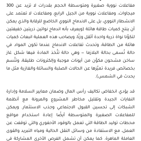
مفاعلات نووية صغيرة ومتوسطة الحجم بقدرات لا تزيد عن 300
ميجاوات، ومفاعلات نووية من الجيل الرابع، ومفاعلات لا تعتمد على
الانشطار النووي، بل على الاندماج النووي الخاضع للرقابة والذي يمكن
أن ينتج كميات طاقة هائلة (ويعرف بأنه اندماج نواتين ذريتين خفيفتين
لتكوِّنا نواة ذرية واحدة أثقل وزنًا، ويصاحب هذه العملية انبعاث كميات
هائلة من الطاقة، وتحدث تفاعلات الاندماج عندما تكون المواد في
حالة تُسمى بحالة البلازما — وهي حالة تتَّخذ المادة فيها شكل غاز
ساخن مشحون مكوَّن من أيونات موجبة وإلكترونات طليقة، وتتَّسم
بخصائص فريدة تميِّزها عن الحالات الصلبة والسائلة والغازية مثل ما
يحدث في الشمس).
قد يؤدي انخفاض تكاليف رأس المال وضمان معايير السلامة وإدارة
النفايات الجيدة وتقليل مخاطر المشروع والمرونة مع أنظمة
الشبكات إلى تحسين القبول الاجتماعي وجذب الاستثمار. ويمكن
للمفاعلات الصغيرة والمتوسطة أيضًا إعادة استخدام مواقع
محطات توليد الطاقة التي تعمل بالوقود الأحفوري والتي توقفت عن
العمل، مع الاستفادة من وسائل النقل الحالية ومياه التبريد والقوى
العاملة الماهرة. كما يمكن أن تشمل الفرص الأخرى المشاركة في