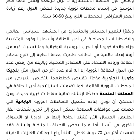
وبالتالي فإن التكلفة الاستثمارية لا تزال مرتفعة وتمثل عائقًا أمام
التوسع في إنشاء محطات نووية جديدة لبعض الدول رغم زيادة
العمر الافتراضي للمحطات الذي يبلغ 50-60 سنة.
ونظرًا للتغيير المستمر والمتسارع في المشهد السياسي العالمي
والاضطرابات المصاحبة في أمن الطاقة وأسعار الوقود المتذبذبة
جرّاء جائحة كورونا أو الحرب الروسية الأوكرانية وما تسببت فيه من
أزمة إمداد عالمية في الطاقة، ظهرت بعدها الحاجة إلى تنوع مصادر
الطاقة وزيادة الاعتماد على المصادر المحلية، وبالرغم من رفض عدد
من الدول للطاقة النووية إلا أنه قام عدد آخر من الدول مثل
بلجيكا
وكوريا الجنوبية
مؤخرًا بتقليص خططهما للتخلص التدريجي من
المحطات النووية القائمة. كما تضمنت استراتيجية أمن الطاقة
في
المملكة المتحدة
خططًا لإنشاء ثمانية مفاعلات كبيرة جديدة. ومن
الممكن أن تؤدي إعادة تشغيل المفاعلات النووية
اليابانية
التي
حصلت على موافقات السلامة بشكل أسرع إلى تحرير شحنات الغاز
الطبيعي المسال التي تشتد الحاجة إليها في أوروبا أو الأسواق
الأخرى في آسيا. أما فيما يخص الأهداف المناخية والبيئية فقد
تعهدت أكثر من 70 دولة، تغطي ثلاثة أرباع انبعاثات الغازات الدفيئة