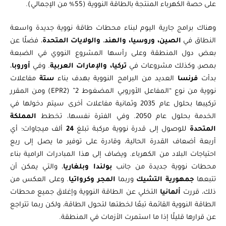
على حصة الكهرباء المنتجة بالطاقة النووية (55% من الإجمالي).
وهناك برامج جارية اليوم لبناء محطات طاقة نووية جديدة واسعة
النطاق في
الصين، وروسيا، والهند
،
والولايات المتحدة
، فضلًا عن
بعض دول المنطقة وعلى رأسها المشروع النووي في الضبعة
بمصر، وكذلك مشروعات في
تركيا، والإمارات العربية
. وفي
أوروبا
،
بدأت
فرنسا
العديد من البرامج النووية بهدف بناء
ستة
مفاعلات
نووية من نوع “المفاعل الأوروبي المضغوط 2” (EPR2) ومن المقرر
تركيبها بحلول عام 2035 وثمانية مفاعلات أخرى سيتم دخولها في
الخدمة بحلول عام 2050. وفي الفترة نفسها، تخطط
المملكة
المتحدة
للوصول إلى قدرة نووية مركبة تبلغ
24
ألف ميجاوات؛ أي
أربعة أضعاف القدرة الحالية، وقادرة على توفير ما يصل إلى ربع
احتياجات البلاد من الكهرباء. ويضاف إلى هذا المبادرات الرامية بناء
محطات نووية جديدة من جانب
بولندا وبلغاريا
، والتي يمكن أن
تتبعها
جمهورية التشيك
وربما
المجر
وكرواتيا
. وعلى العكس من
ذلك، قررت
ألمانيا
التخلي عن الطاقة النووية وإغلاق جميع محطات
الطاقة النووية القائمة تبعًا لخطتها لتحول الطاقة، ولكن ربما تتراجع
عن قرارها قليلًا إذا ما استمرت الأزمات في المنطقة.