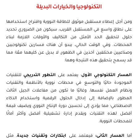
التكنولوجيا والخيارات البديلة
ومن أجل إعطاء مستقبل موثوق للطاقة النووية واقتراح استخدامها
على نطاق واسع في المستقبل القريب، سيكون من الضروري تحديد
حلول لتحقيق الحد الأمثل من التكاليف والأوقات اللازمة لبناء
المحطات. وفي الوقت الحالي، يبدو أن هناك مسارين تكنولوجيين
وصناعيين مختلفين آخذين في الظهور، لا بديل عن كليهما معًا؛ مما
قد يسمح بتحقيق هذه النتيجة وهما:
المسار التكنولوجي الأول
: يعتمد على
التطور التدريجي
للتقنيات
الموجودة حاليًا والتوسع في محطات نووية بالأنظمة والتقنيات
ونظام العمل نفسها، وغالبًا ما تكون من مفاعلات الجيل الثالث
المطور، بالإضافة إلى إدخال الحلول الرقمية واستخدام الذكاء
الاصطناعي؛ مما يؤدي إلى تحسين دورة الإنتاج النووي ويضيف قيمة
أفضل لهذه التقنيات ويقدم إدارة تشغيلية أفضل وأكثر أمانًا
للمحطات النووية.
أما
المسار الثاني:
فيعتمد على
ابتكارات وتقنيات جديدة
، مثل