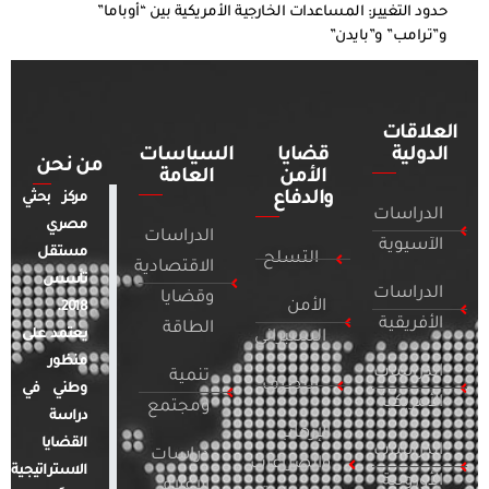
حدود التغيير: المساعدات الخارجية الأمريكية بين “أوباما”
و”ترامب” و”بايدن”
العلاقات
الدولية
قضايا
السياسات
من نحن
الأمن
العامة
والدفاع
مركز بحثي
الدراسات
مصري
الدراسات
الآسيوية
مستقل
التسلح
الاقتصادية
تأسس
الدراسات
وقضايا
الأمن
2018.
الأفريقية
الطاقة
يعتمد على
السيبراني
منظور
الدراسات
تنمية
التطرف
وطني في
الأمريكية
ومجتمع
دراسة
الإرهاب
القضايا
الدراسات
دراسات
والصراعات
الاستراتيجية
الأوروبية
الإعلام