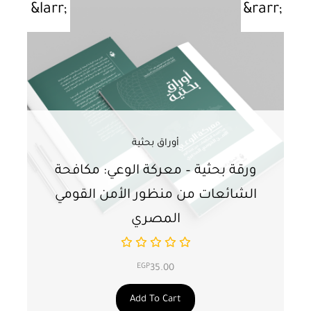
أوراق بحثية
ورقة بحثية – معركة الوعي: مكافحة
ور
الشائعات من منظور الأمن القومي
ت
المصري
EGP
35.00
Add To Cart