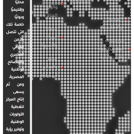
المسلحة
محليًا
والرأي
وإقليميًا
الدراسات
العام
ودوليًا
العربية
خاصة تلك
والإقليمية
قضايا
التي تتصل
المرأة
بالأمن
الدراسات
والأسرة
القومي
الفلسطينية
المصري
والإسرائيلية
مصر
والمصالح
والعالم
الوطنية
في أرقام
المصرية.
ومن ثم
يسعى
إنتاج المركز
لتغطية
الأولويات
الوطنية،
وتوفير رؤية