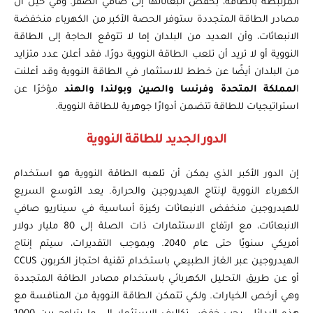
المرتبطة بالطاقة، بخفض انبعاثاتها إلى صافي الصفر. وفي حين أن
مصادر الطاقة المتجددة ستوفر الحصة الأكبر من الكهرباء منخفضة
الانبعاثات، وأن العديد من البلدان إما لا تتوقع الحاجة إلى الطاقة
النووية أو لا تريد أن تلعب الطاقة النووية دورًا، فقد أعلن عدد متزايد
من البلدان أيضًا عن خطط للاستثمار في الطاقة النووية وقد أعلنت
ا
لمملكة المتحدة وفرنسا والصين وبولندا والهند
مؤخرًا عن
استراتيجيات للطاقة تتضمن أدوارًا جوهرية للطاقة النووية.
الدور الجديد للطاقة النووية
إن الدور الأكبر الذي يمكن أن تلعبه الطاقة النووية هو استخدام
الكهرباء النووية لإنتاج الهيدروجين والحرارة. يعد التوسع السريع
للهيدروجين منخفض الانبعاثات ركيزة أساسية في سيناريو صافي
الانبعاثات، مع ارتفاع الاستثمارات ذات الصلة إلى 80 مليار دولار
أمريكي سنويًا حتى عام 2040. وبموجب التقديرات، سيتم إنتاج
الهيدروجين عبر الغاز الطبيعي باستخدام تقنية احتجاز الكربون CCUS
أو عن طريق التحليل الكهربائي باستخدام مصادر الطاقة المتجددة
وهي أرخص الخيارات. ولكي تتمكن الطاقة النووية من المنافسة مع