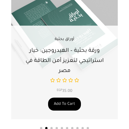
أوراق بحثية
ورقة بحثية – الهيدروجين: خيار
و
استراتيجي لتعزيز أمن الطاقة في
ا
مصر
EGP
35.00
Add To Cart