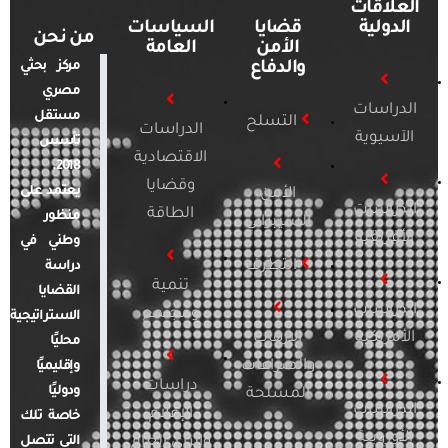
العلاقات
الدولية
قضايا
السياسات
من نحن
الأمن
العامة
والدفاع
مركز بحثي
مصري
الدراسات
مستقل
التسلح
الدراسات
الآسيوية
تأسس
الاقتصادية
2018.
وقضايا
يعتمد على
الأمن
الدراسات
الطاقة
منظور
السيبراني
الأفريقية
وطني في
التطرف
دراسة
تنمية
القضايا
الدراسات
ومجتمع
الاستراتيجية
الأمريكية
الإرهاب
محليًا
والصراعات
وإقليميًا
دراسات
ودوليًا
المسلحة
الدراسات
الإعلام
خاصة تلك
الأوروبية
والرأي العام
التي تتصل