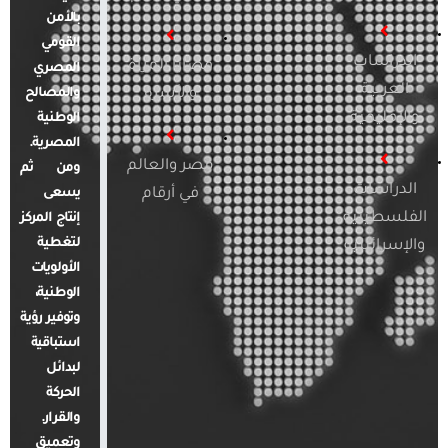
بالأمن
القومي
الدراسات
قضايا المرأة
المصري
العربية
والأسرة
والمصالح
والإقليمية
الوطنية
المصرية.
مصر والعالم
ومن ثم
الدراسات
في أرقام
يسعى
الفلسطينية
إنتاج المركز
لتغطية
والإسرائيلية
الأولويات
الوطنية،
وتوفير رؤية
استباقية
لبدائل
الحركة
والقرار.
وتعميق