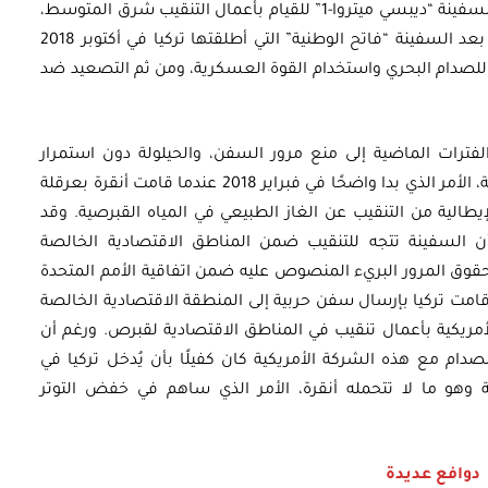
المناورة بعدما أطلقت أنقرة في 22 فبراير 2019 السفينة “ديبسي ميتروا-1” للقيام بأعمال التنقيب شرق المتوسط،
لتكون بذلك ثاني سفينة تركية للتنقيب عن الغاز بعد السفينة “فاتح الوطنية” التي أطلقتها تركيا في أكتوبر 2018
 للصدام البحري واستخدام القوة العسكرية، ومن ثم التصعيد ضد
فترات الماضية إلى منع مرور السفن، والحيلولة دون استمرار
شركات التنقيب في القيام بمهامها الاستكشافية، الأمر الذي بدا واضحًا في فبراير 2018 عندما قامت أنقرة بعرقلة
تابع لشركة إيني الإيطالية من التنقيب عن الغاز الطبيعي في المياه القبرصية. وقد
أن السفينة تتجه للتنقيب ضمن المناطق الاقتصادية الخالصة
 لحقوق المرور البريء المنصوص عليه ضمن اتفاقية الأمم المتحدة
ار. الأمر ذاته تكرر في عام 2011 عندما قامت تركيا بإرسال سفن حربية إلى المنطقة الاقتصادية الخالصة
أمريكية بأعمال تنقيب في المناطق الاقتصادية لقبرص. ورغم أن
لصدام مع هذه الشركة الأمريكية كان كفيلًا بأن يُدخل تركيا في
ة وهو ما لا تتحمله أنقرة، الأمر الذي ساهم في خفض التوتر
دوافع عديدة