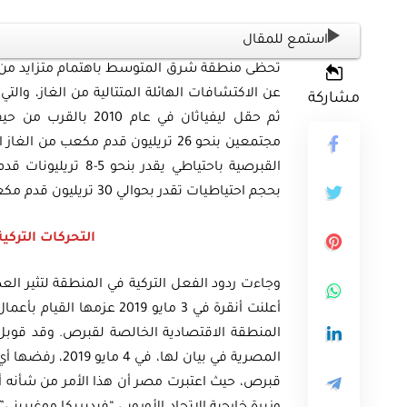
استمع للمقال
تحظى منطقة شرق المتوسط باهتمام متزايد من جا
مشاركة
ثم حقل ليفياثان في ع
ثية
أوراق بحثية
ورقة بحثية – المؤتمر الصهيوني الـ39:
ن على مستقبل
ورقة بحثية – الطاقة المتجددة
بحجم احتياطيات تقدر بحوالي 30 تريليون قدم مكعب.
ية العالمية
أمن الطاقة المصري
التحركات الترك
وجاءت ردود الفعل التركية في المنطقة لتثير الع
EGP
EG
35.00
Add To Cart
Add
المنطقة الاقتصادية الخالصة لقبرص. وقد قوبل 
المصرية في بيان
قبرص، حيث اعتبرت مصر أن هذا الأمر من شأنه أن 