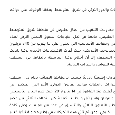
كات والدور التركي في شرق المتوسط، يمكننا الوقوف على دوافع
محاولات التنقيب عن الغاز الطبيعي في منطقة شرق المتوسط
ز الطبيعي، خاصة في ظل احتياجات السوق المحلي التركي لهذه
الموارد. ومن ثم، تعد منطقة شرق المتوسط إحدى وجهاتها الأساسية التي تحتوي على ما يقرب من 340 تريليون
ولوجية الأمريكية، حيث أغرت الاكتشافات الأخيرة تركيا للبحث
لمنطقة؛ إلا أن أحلام تركيا المرتبطة بالطاقة في المنطقة
 للقوانين والأعراف الدولية.
ة إقليميًّا ودوليًّا بسبب توجهاتها العدائية تجاه دول منطقة
زات وانتهاك قواعد القانون الدولي، الأمر الذي انعكس في
استبعاد أنقرة من منتدى غاز شرق المتوسط الذي أعلنت عنه القاهرة في 14 يناير 2019، حيث ضم البيان التأسيسي
اليونان وإسرائيل وإيطاليا. كما شكل التحالف الثلاثي بين مصر
نان وقبرص الذي تبلور في نوفمبر 2014 كإطار للتعاون الثلاثي والتنسيق في عدد من الملفات وعلى كافة
لإقليمي. ومن ثم تأتي هذه التحركات في إطار محاولة تركيا كسر