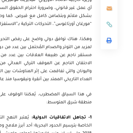
وزيرة خارجية الاتحاد الأوروبي “فيديريكا موغيريني
أي عمل غير قانوني، وضرورة احترام الحقوق السيا
بشكل ملائم وبتضامن كامل مع قبرص. كما وصفت 
“مورغان أورتاغوس”، التحركات التركية بـ”الاستفزازي
وهكذا، هناك توافق دولي واضح على رفض التحركا
لمزيد من التوتر والصدام المُحتمل بين عدد من 
مستقر ناجم عن طبيعة العلاقات بين عدد من د
واليونان والتي تفاقمت على إثر المناوشات بين 
العداء التاريخي الممتد بين أنقرة ونيقوسيا منذ عام 1974 والتي لا تزال آثاره قائمة حتى ال
في هذا السياق المضطرب، يُمكننا الوقوف على 
منطقة شرق المتوسط:
1- تجاهل الاتفاقيات الدولية:
يُعتبر النهج الت
الخاصة بترسيم الحدود البحرية؛ أحد أبرز ملامح و