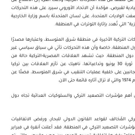
” عن قلقها من هذه التحركات التركية، ودعت أنقرة إلى الامتناع عن
دية لقبرص، مؤكدة أن الاتحاد الأوروبي سيرد على هذه التحركات
الولايات المتحدة، على لسان المتحدثة باسم وزارة الخارجية
ة” التي تُهدد بإثارة التوترات في المنطقة.
ت التركية الأخيرة في منطقة شرق المتوسط، واعتبارها مصدرًا
دول المنطقة، خاصة وأن هذه التحركات تأتي في سياق سياسي غير
ول المنطقة. حيث تشهد العلاقات المصرية-التركية حالة من
الاحتقان الناجم عن الموقف التركي العدائي من ثورة 30 يونيو وتداعياتها، ناهيك عن تأزم العلاقات بين تركيا
الجانبين على خلفية عمليات التنقيب في شرق المتوسط، فضلًا عن
آن.
أهم مؤشرات التصعيد التركي والسلوكيات العدائية تجاه دول
ركي المُخالف لقواعد القانون الدولي للبحار، ورفض الاتفاقيات
مؤشرات التصعيد التركي في المنطقة. فقد أعلنت أنقرة في فبراير