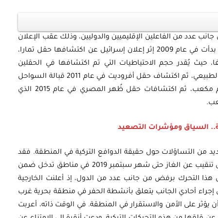
نب عدد من الفاعلين الإقليميين والدوليين، وذلك عقب الإعلان
عن الاكتشافات الهائلة المتتالية من الغاز، والتي بدأت في عام 2009 إثر إعلان إسرائيل عن اكتشافها حقل تمارا،
ام 2010 بالقرب من حيفا، حيث يُقدر حجم الاحتياطيات التي تم اكتشافها في الحقلين
أوراق بحثية
مجتمعين بنحو 26 تريليون قدم مكعب من الغاز الطبيعي، ثم اكتشاف حقل أفروديت في عام 2011 قبالة السواحل
ورقة بحثية - أمن الطاقة المصري:
القبرصية باحتياطي يقدر بنحو 5-8 تريليونات قدم مكعب، ثم اكتشافات حقل ظُهر المصري في عام 2015 الذي
 وتعزيز
الغاز والنفط خارطة الموارد
وسياسات التعزيز
ية.. السياق ومؤشرات التصعيد
ديد من التساؤلات حول حقيقة الدوافع التركية في المنطقة. فقد
EGP
35.00
أعلنت أنقرة في 3 مايو 2019 عزمها القيام بأعمال تنقيب عن الغاز حتى شهر سبتمبر 2019 في مناطق تدخل ضمن
Add To Cart
هذا التحرك برفض من جانب عدد من الدول، إذ أعلنت الخارجية
 لها، في 4 مايو 2019، رفضها أي إجراء أحادي الجانب يتعلق بأنشطة الحفر في منطقة بحرية غرب
يؤثر على الأمن والاستقرار في المنطقة. في الوقت ذاته، أعربت