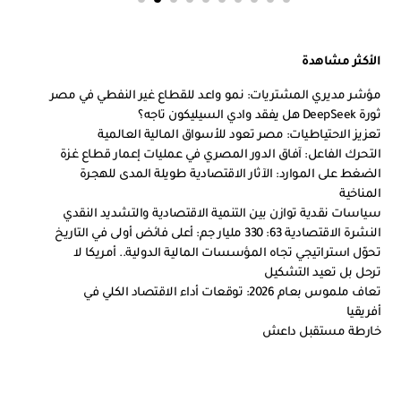
الأكثر مشاهدة
مؤشر مديري المشتريات: نمو واعد للقطاع غير النفطي في مصر
ثورة DeepSeek هل يفقد وادي السيليكون تاجه؟
تعزيز الاحتياطيات: مصر تعود للأسواق المالية العالمية
التحرك الفاعل: آفاق الدور المصري في عمليات إعمار قطاع غزة
الضغط على الموارد: الآثار الاقتصادية طويلة المدى للهجرة
المناخية
سياسات نقدية توازن بين التنمية الاقتصادية والتشديد النقدي
النشرة الاقتصادية 63: 330 مليار جم: أعلى فائض أولى في التاريخ
تحوّل استراتيجي تجاه المؤسسات المالية الدولية.. أمريكا لا
ترحل بل تعيد التشكيل
تعاف ملموس بعام 2026: توقعات أداء الاقتصاد الكلي في
أفريقيا
خارطة مستقبل داعش