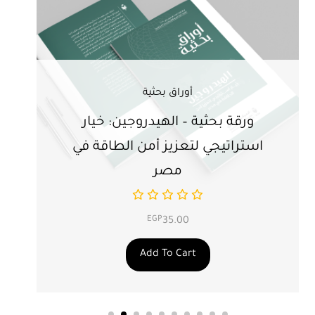
أوراق بحثية
ورقة بحثية – الهيدروجين: خيار
ور
استراتيجي لتعزيز أمن الطاقة في
ال
مصر
EGP
35.00
Add To Cart