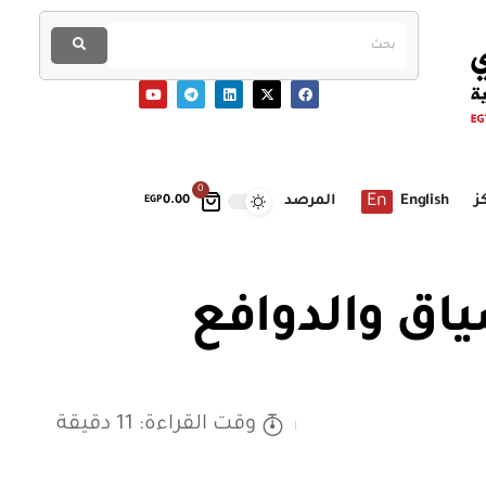
0
En
ز
English
المرصد
EGP
0.00
اق والدوافع
وقت القراءة: 11 دقيقة