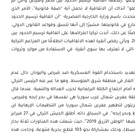
 أوغلو” رفضها اتفاقية ترسيم الحدود بين مصر وقبرص والتي تم
بر 2013؛ حيث اعتبر “أوغلو” آنذاك أن الاتفاقية لا تحمل أية “صفة قانونية”، الأمر الذي
دث باسم وزارة الخارجية المصرية- “أن اتفاقية ترسيم الحدود
ع في قانونيتها، مشيرًا إلى أنها تتسق وقواعد القانون الدولي،
ضلًا عن ذلك، أبدت تركيا اعتراضها على اتفاقية ترسيم الحدود بين
إسرائيل وقبرص والتي أقرها الجانبان في عام 2010. ويأتي رفض أنقرة لهذه الاتفاقيات انطلاقًا من المزاعم التركية
التي لا تعترف بها سوى أنقرة- في الاستفادة من موارد وثروات
لتهديد باستخدام القوة العسكرية ضد قبرص واليونان حال عدم
الغاز في منطقة شرق المتوسط، وهو ما عبر عنه الرئيس التركي
 في فبراير 2018، خلال كلمته أمام اجتماع الكتلة البرلمانية لحزب العدالة والتنمية، عندما قال
نطقة عفرين شمال غرب سوريا هي نفسها في بحر إيجه وقبرص،
زيتون لتطهير عفرين شمال سوريا من التنظيمات الإرهابية لن
يعوق تركيا عن حماية حقوقها في البحر المتوسط وبحر إيجه”. في السياق ذاته، أطلق الجيش التركي في 27 فبراير
2019 أكبر مناورات بحرية في تاريخه، والتي أطلق عليها “الوطن الأزرق 2019″، حيث شملت هذه المناورات ثلاثة بحار
محيطة بتركيا (البحر الأسود، بحر إيجه، البحر المتوسط)، وذلك بمشاركة نحو 103 قطع بحرية متنوعة. وجاءت هذه