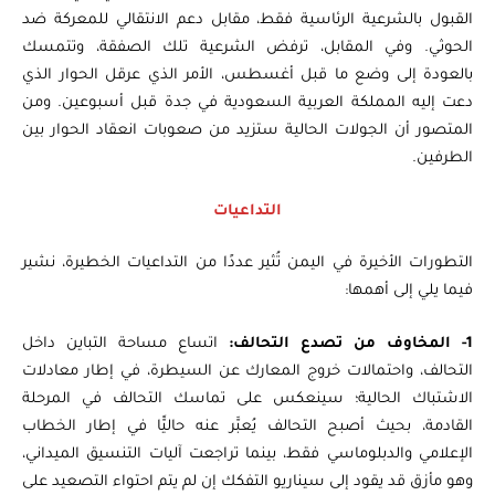
القبول بالشرعية الرئاسية فقط، مقابل دعم الانتقالي للمعركة ضد
الحوثي. وفي المقابل، ترفض الشرعية تلك الصفقة، وتتمسك
بالعودة إلى وضع ما قبل أغسطس، الأمر الذي عرقل الحوار الذي
دعت إليه المملكة العربية السعودية في جدة قبل أسبوعين. ومن
المتصور أن الجولات الحالية ستزيد من صعوبات انعقاد الحوار بين
الطرفين.
التداعيات
التطورات الأخيرة في اليمن تُثير عددًا من التداعيات الخطيرة، نشير
فيما يلي إلى أهمها:
1- المخاوف من تصدع التحالف:
اتساع مساحة التباين داخل
التحالف، واحتمالات خروج المعارك عن السيطرة، في إطار معادلات
الاشتباك الحالية؛ سينعكس على تماسك التحالف في المرحلة
القادمة، بحيث أصبح التحالف يُعبَّر عنه حاليًّا في إطار الخطاب
الإعلامي والدبلوماسي فقط،
بينما تراجعت آليات التنسيق الميداني،
وهو مأزق قد يقود إلى سيناريو التفكك إن لم يتم احتواء التصعيد على