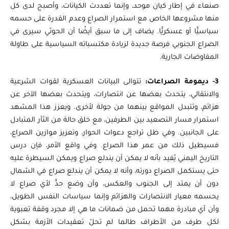
صنعاء في إطار كيان موحد، وإنما تعددت الكيانات، وأصبح لدى كل
منها مشروعها الخاص مع استمرار الصراع وعدم القدرة على حسمه
سياسيًّا أو عسكريًّا. يضاف إلى ما سبق أيضًا أن الحوثي سيرى في
الصراع الجنوبي فرصة جديدة لزيادة مكتسباته السياسية على طاولة
المفاوضات الجارية.
3- ديمومة الصراعات:
تتوالى البيانات العسكرية لقوات الشرعية
والانتقالي، يتحدث بعضها عن انتصارات، ويتحدث بعضها الآخر عن
هزائم،
وتتبدل المواقع بينهما من جولة لأخرى. ويعزز هذا المشهد
استمرار مسار التصعيد بين الطرفين، مع خلق حالة من الثأر المتبادل
على الجانبين. وفي ظل تراجع دعوات الحوار، وتعزيز موازين الصراع،
فسيطيل ذلك من عمر هذا الصراع. وفي واقع الأمر، فإن درس
التاريخ اليمني يُفيد بأنه لا يمكن أن يندلع صراع ويمكن السيطرة عليه
حتى يستكمل الصراع دورته، وأنه لا يمكن أن يندلع صراع في الشمال
دون أن يمتد إلى الجنوب والعكس، وأن وضع حدٍّ لأي صراع لا
يحسمه معيار الانتصارات والهزائم وإنما سياسات النفس الطويل،
وأن أي مبادرة مهما تحمل من ضمانات ما هي إلا مجرد وقفة تعبوية
لكل طرف من الأطراف طالما لم تحلّ تعقيدات الأزمة بشكل