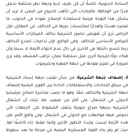
الساحة الجنوبية، خاصةً أن كل طرف لديه وجهة نظر مختلفة تحمل
قدرًا من الوجاهة. فالإمارات التي تتأهب للخروج من اليمن، لا تريد أن
يشكل هذا التوجه فرصة لاستعادة الإصلاح نفوذه في الجنوب، ما
تعتبره تهديدًا وإهدارًا لمكتسبات دورها في التحالف. في المقابل، فإن
الرياض ترى أن تقويض حضور الشرعية يخالف المرتكزات الأساسية
للبرنامج الأساسي للتحالف. وفي الواقع، فإن تداعيات تصدع التحالف
ربما تتسع دائرتها هي الأخرى في حال عدم احتواء الأزمة، لا سيما وأن
هناك دولًا خليجية أخرى -مثل سلطنة عمان- تراقب المشهد، وقد ترى
ضرورة في تعزيز نفوذها في جبهة المهرة وحضرموت.
2- إضعاف جبهة الشرعية:
من شأن تفتيت جبهة إسناد الشرعية
في سياق التجاذبات والاستقطابات الحادة بين القوى اليمنية إضعاف
جبهة الشرعية والتحالف معًا، وهو ما يصب مباشرة لصالح ميليشيا
الحوثي في الشمال، على أكثر من صعيد. فلا شك أن انشغال
الشرعية بجبهة صراع جنوبية يخفف الضغوط على الجبهات التي
تخوض فيها مواجهات مع الحوثي في الشمال. وفي واقع الأمر، فإن
هذه الأزمة ليست وليدة التطور الأخير، وإنما فقط جاء كاشفًا لها،
حيث لم يتم بناء القوة العسكرية اليمنية في مرحلة ما بعد سقوط