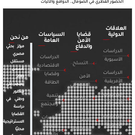
الحضور القطري في الصومال.. الدوافع والآليات
العلاقات
الدولية
قضايا
السياسات
من نحن
الأمن
العامة
والدفاع
مركز بحثي
الدراسات
مصري
الدراسات
الآسيوية
مستقل
التسلح
الاقتصادية
تأسس
الدراسات
وقضايا
الأمن
2018.
الأفريقية
الطاقة
يعتمد على
السيبراني
منظور
الدراسات
تنمية
التطرف
وطني في
الأمريكية
ومجتمع
دراسة
الإرهاب
القضايا
الدراسات
دراسات
والصراعات
الاستراتيجية
الأوروبية
الإعلام
المسلحة
محليًا
والرأي