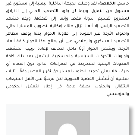
حاسم.
الخلاصة،
لقد وصلت الجبهة الداخلية اليمنية إلى مستوى غير
مسبوق من التمزق، وربما لن يقود التصعيد الحالي إلى الانزلاق
لمشروع تقسيم الدولة فقط، وإنما إلى تفككها. ورغم مشهد
التصعيد الراهن، إلا أنه لا تزال هناك إمكانية لتصويب المسار الحالي،
واحتواء الأزمة عبر العودة إلى طاولة الحوار، بدءًا بوقف مظاهر
التصعيد العسكري والإعلامي، على أن يعالج هذا الحوار كافة أبعاد
الأزمة، ويشمل الحوار أولًا داخل التحالف لإعادة ترتيب المشهد،
وأولويات التحركات السياسية والعسكرية، ليشمل بعد ذلك كافة
المكونات اليمنية المنخرطة في الصراعات الدائرة دون إقصاء أي
طرف، فلا يعني تجميد الجنوب لمسار حق تقرير المصير وفقًا لآليات
سلمية أن تُهمَّش القضية الجنوبية، لكن مرحليًّا على الأقل استيعاب
الانتقالي والجنوب بصفة عامة في إطار التمثيل الحكومي
والمؤسسي.