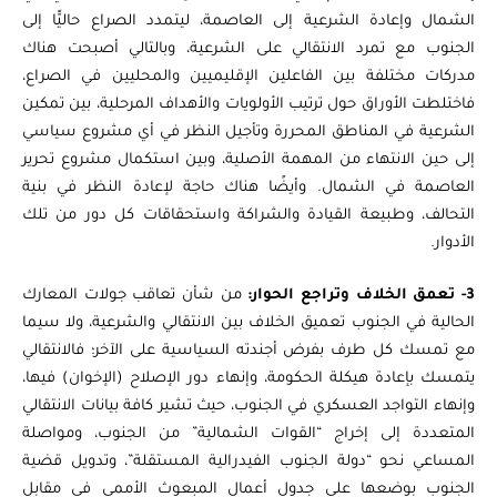
الشمال وإعادة الشرعية إلى العاصمة، ليتمدد الصراع حاليًّا إلى
الجنوب مع تمرد الانتقالي على الشرعية، وبالتالي أصبحت هناك
مدركات مختلفة بين الفاعلين الإقليميين والمحليين في الصراع،
فاختلطت الأوراق حول ترتيب الأولويات والأهداف المرحلية، بين تمكين
الشرعية في المناطق المحررة وتأجيل النظر في أي مشروع سياسي
إلى حين الانتهاء من المهمة الأصلية، وبين استكمال مشروع تحرير
العاصمة في الشمال. وأيضًا هناك حاجة لإعادة النظر في بنية
التحالف، وطبيعة القيادة والشراكة واستحقاقات كل دور من تلك
الأدوار.
3- تعمق الخلاف وتراجع الحوار:
من شأن تعاقب جولات المعارك
الحالية في الجنوب تعميق الخلاف بين الانتقالي والشرعية، ولا سيما
مع تمسك كل طرف بفرض أجندته السياسية على الآخر؛ فالانتقالي
يتمسك بإعادة هيكلة الحكومة، وإنهاء دور الإصلاح (الإخوان) فيها،
وإنهاء التواجد العسكري في الجنوب، حيث تشير كافة بيانات الانتقالي
المتعددة إلى إخراج “القوات الشمالية” من الجنوب، ومواصلة
المساعي نحو “دولة الجنوب الفيدرالية المستقلة”، وتدويل قضية
الجنوب بوضعها على جدول أعمال المبعوث الأممي في مقابل