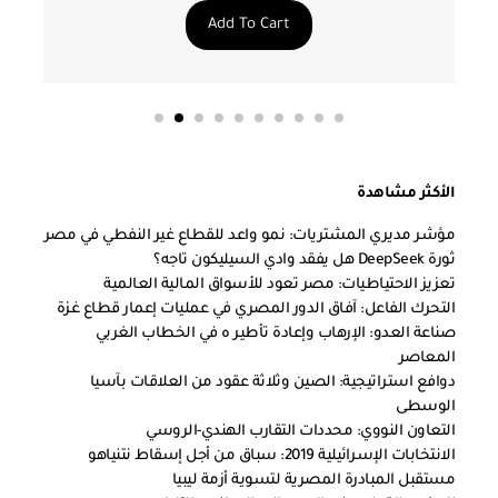
Add To Cart
الأكثر مشاهدة
مؤشر مديري المشتريات: نمو واعد للقطاع غير النفطي في مصر
ثورة DeepSeek هل يفقد وادي السيليكون تاجه؟
تعزيز الاحتياطيات: مصر تعود للأسواق المالية العالمية
التحرك الفاعل: آفاق الدور المصري في عمليات إعمار قطاع غزة
صناعة العدو: الإرهاب وإعادة تأطير ه في الخطاب الغربي
المعاصر
دوافع استراتيجية: الصين وثلاثة عقود من العلاقات بآسيا
الوسطى
التعاون النووي: محددات التقارب الهندي-الروسي
الانتخابات الإسرائيلية 2019: سباق من أجل إسقاط نتنياهو
مستقبل المبادرة المصرية لتسوية أزمة ليبيا