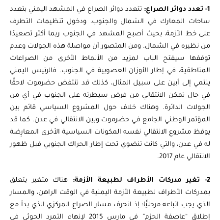
1- تعدد دوائر الصراع:
تتعدد دوائر الصراع في المشهد اليمني بتعدد
ساحات المعارك في الشمال والجنوب، ودخول تنظيمات التطرف
على خط الأزمة، بحيث أصبح المشهد في الجنوب ربما أكثر تصعيدًا
من نظيره في الشمال. ومن المتصور أن مواصلة هذه الجولات وعدم
توقفها سيفتح الباب لمزيد من الأنماط الأخرى من الصراعات
المناطقية، في إطار الأوزان العصوبية في الجنوب. فالرئيس اليمني
ينتمي إلى أبين على سبيل المثال، كذلك قد تنتفض حضرموت لاحقًا
في حال تمكن الانتقالي من فرض سيطرته على الجنوب في أي من
الجولات الدائرة. وهناك خلاف حول المشروع السياسي قائم بين
المؤتمر الوطني الجامع في حضرموت وبين الانتقالي في عدن. كما قد
يوقظ مشروع الانتقالي نفسه المكونات السياسية الأخرى المعارِضة
له في عدن، والتي كانت تنضوي تحت إطار الحراك الجنوبي قبل ظهور
الانتقالي عام 2017.
2- تغير مدركات الأطراف لطبيعة الأزمة:
هناك متغير يتعلق
بمدركات الأطراف لطبيعة الأزمة اليمنية في الوقت الراهن، والمسار
الذي يجب اتباعه مرحليًّا؛ إذ انحرف مسار الصراع المركزي الذي بدأ مع
إطلاق “عاصفة الحزم” في مارس 2015 لإنهاء التمرد الحوثي في