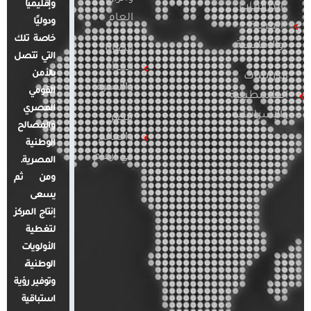
وإقليميًا
الدراسات
العام
ودوليًا
العربية
خاصة تلك
والإقليمية
قضايا
التي تتصل
المرأة
بالأمن
الدراسات
والأسرة
القومي
الفلسطينية
المصري
والإسرائيلية
مصر
والمصالح
والعالم
الوطنية
في أرقام
المصرية.
ومن ثم
يسعى
إنتاج المركز
لتغطية
الأولويات
الوطنية،
وتوفير رؤية
استباقية