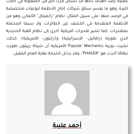
عملية رصد الهدف ذاتها قد تشكل قدرًا أكبر من الصعوبة في حالات
كثيرة، وهو ما يفسر سباق شركات إنتاج الأنظمة لنوعيات متخصصة
في الرصد، منها -على سبيل المثال- نظام “رانميتال” الألماني، وهو من
الأنظمة المتقدمة في الكشف عن الطائرات، ولا سيما المحملة
بمتفجرات. كما تشير تقديرات أمريكية أخرى إلى نظام القبة الحديدية
الذي طورته (رافائيل– الإسرائيلية) و(رايثون– الأمريكية). كذلك،
نشرت دورية Popular Mechanics الأمريكية أن شركة رييثون طورت
نظامًا أحدث هو “PHASER”، وقد يدخل الخدمة نهاية العام المقبل.
أحمد عليبة