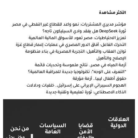
الأكثر مشاهدة
مؤشر مديري المشتريات: نمو واعد للقطاع غير النفطي في مصر
ثورة DeepSeek هل يفقد وادي السيليكون تاجه؟
تعزيز الاحتياطيات: مصر تعود للأسواق المالية العالمية
التحرك الفاعل: آفاق الدور المصري في عمليات إعمار قطاع غزة
توازن العقاب والتأهيل: التجربة المصرية في بناء منظومة
الإصلاح والتأهيل
أزمة المياه في مصر.. نتائج ملموسة وتحديات قائمة
“التعرف على الوجه”: تكنولوجيا جديدة للمراقبة العالمية؟
حقوق أطفال ليبيا.. أزمة مؤرقة
الهجوم السيبراني الإيراني على إسرائيل.. خلفيات ودلالات
الذكاء الاصطناعي: ثورة تعليمية وتقنية جديدة
العلاقات
الدولية
قضايا
السياسات
من نحن
الأمن
العامة
مركز بحثي