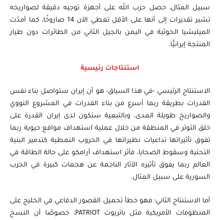
سبيل المثال، حصل حزب الله على أجهزة توجيه دقيقة لصواريخه
تشير تقديرات إلى أنها على الأقل تغطي الآن 14 صاروخًا، كما أمدّت
الميليشيا الحوثية في اليمن بالجيل الثاني من الطائرات دون طيار
المنتجة إيرانيًّا.
استنتاجات رئيسية
الاستنتاج الرئيسي -في هذا السياق- هو أن إيران ستواصل بناء نفس
القدرات بطريقة ربما أسرع من بناء القدرات في المشروع النووي
والصواريخ طويلة المدى، وبالتبعية ستكون لدى إيران القدرة على
خلق التوتر في المنطقة من خلال عملية استهداف مواقع حيوية ربما
تفوق تأثيراتها تداعيات نظيراتها في الحروب النمطية كتدمير البنية
التحتية وسقوط الضحايا، فأثر استهداف أرامكو على حالة الطاقة في
العالم ربما يفوق تأثيره الآثار الناجمة عن هجمات كبيرة في الحرب
السورية على سبيل المثال.
أما الاستنتاج الثاني؛ فهو خطأ تحميل القصور الدفاعي في الخليج على
المنظومات الأمريكية مثل باتريوت PATRIOT، خصوصًا أن النسخ