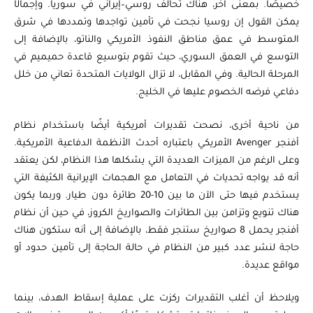
خصيصًا. بمعنى آخر، هناك تحالف روسي–إيراني في سوريا. وإجمالًا
يمكن القول إن روسيا نجحت في تأمين تواجدها وتمددها في شرق
المتوسط في عمق مناطق النفوذ الأمريكي والناتو، بالإضافة إلى
التوسع في العمق السوري، حيث تقوم بتوسيع قاعدة حميميم في
المرحلة الحالية. وفي المقابل، لا تزال الولايات المتحدة تعاني من خلل
دفاعي فرضه الخصوم عليها في الخليج.
من ناحية أخرى، نصحت تقديرات أمريكية أيضًا باستخدام نظام
أفنجر Avenger الأمريكي باعتباره أحدث الأنظمة الدفاعية الأمريكية.
وعلى الرغم من الميزات العديدة التي يشكلها هذا النظام، لكن يعتقد
أنه قد يواجه تحديات في التعامل مع الهجمات الإيرانية الكثيفة التي
يستخدم فيها حتى الآن ما بين 10-20 طائرة دون طيار. وربما يكون
هناك تنويع وتزامن بين الطائرات والصواريخ الكروز، في حين أن نظام
أفنجر يحمل 8 صواريخ ستنجر فقط، بالإضافة إلى أنه ستكون هناك
حاجة لنشر عدد كبير من النظام في حالة الحاجة إلى تأمين حدود أو
مواقع عديدة.
ويلاحظ أن أغلب التقديرات ركزت على عملية إسقاط الهدف، بينما