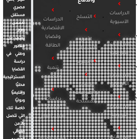
والدفاع
مصري
الدراسات
مستقل
التسلح
الدراسات
الآسيوية
تأسس
الاقتصادية
2018.
وقضايا
يعتمد على
الأمن
الدراسات
الطاقة
منظور
السيبراني
الأفريقية
وطني في
التطرف
دراسة
تنمية
القضايا
الدراسات
ومجتمع
الاستراتيجية
الأمريكية
الإرهاب
محليًا
والصراعات
وإقليميًا
دراسات
ودوليًا
المسلحة
الدراسات
الإعلام
خاصة تلك
الأوروبية
والرأي العام
التي تتصل
بالأمن
القومي
الدراسات
قضايا المرأة