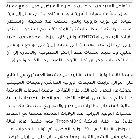
استفاض العديد من المحللين والخبراء الأمريكيين حول دوافع عملية
الانتقال المؤقت للقيادة الأمريكية بقاعدة “العديد” في قطر إلى مركز
القيادة في نورث كارولينا والذي كشفت عنه صحيفة “واشنطن
بوست”، وأكدته “ريبيكا ريباريتش” المتحدثة باسم البنتاجون لشئون
القيادة الوسطى CENTCOM، والتي كان أبرزها المخاوف من تهديد
إيراني في ظل تعدد الهجمات التي شنتها إيران على مواقع حيوية في
الخليج، ولا سيما منشآت نفط أرامكو السعودية، والإشارة إلى أن
تلك التهديدات يمكن أن تطال التواجد الأمريكي في الخليج والعراق.
وبينما كانت الولايات المتحدة تزيد من حشدها العسكري في الخليج
على التوالي، تزايدت الهجمات الإيرانية المباشرة وهجمات الميليشيا
الحوثية في اليمن، الأمر الذي طرح الثقة في فاعلية الدفاعات الأمريكية
في الخليج، وأنها ليس بإمكانها التجاوب مع أنماط التهديدات الإيرانية
الحالية باستخدام الطائرات دون طيار والصواريخ المجنحة. فقد بدأت
العمليات النوعية الإيرانية ضد الولايات المتحدة نفسها مع إسقاط
طائرة دون طيار أمريكية Triton-MQ4C فوق مضيق هرمز قبالة
السواحل الإيرانية في 20 يونيو الماضي، ثم توالت الهجمات على
أرامكو خلال الأشهر التالية، وهما حدثان دالّان على أن إيران فرضت