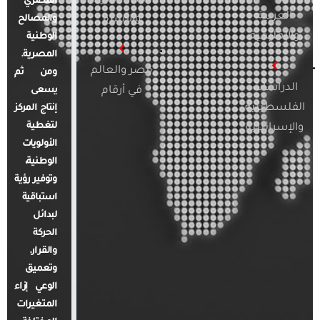
المصري
العربية
والأسرة
والمصالح
والإقليمية
الوطنية
المصرية.
مصر والعالم
ومن ثم
الدراسات
في أرقام
يسعى
الفلسطينية
إنتاج المركز
لتغطية
والإسرائيلية
الأولويات
الوطنية،
وتوفير رؤية
استباقية
لبدائل
الحركة
والقرار.
وتعميق
الوعي إزاء
المتغيرات