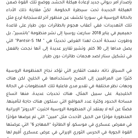
بإصدار أمر ديواني جديد لإعادة هيكلة الحشد، ووضع تلك القوة ضمن
الهيكلة الجديدة تحت سيطرة الحكومة. لكنّ مقارنة ذلك الأداء
بالحالة الروسية في سوريا تكشف عن منظور آخر للاستجابة لردع مثل
تلك التهديدات؛ ففي أعقاب هجوم بالطائرات دون طيار على قاعدة
حميميم في يناير 2018 سارعت روسيا إلى نشر منظومة “بانتسير”، بل
وطورت نسخة أحدث لهذا الغرض تحديدًا هي ” Pantsir-S 1M” التي
يصل مداها إلى 30 كلم. وتشير تقارير عديدة إلى أنها نجحت بالفعل
في تشكيل ستار لصد هجمات طائرات دون طيار.
في السياق ذاته، دفعت التقارير التي تؤكد نجاح المنظومة الروسية
كثيرًا من المراقبين إلى النصح باستخدامها في الخليج، لكن هناك
وجهات نظر مختلفة في تقدير مدى فاعلية تلك المنظومات في الحالة
الخليجية. على سبيل المثال، هناك تحديات عديدة، منها اتساع
مساحة الحدود وكثرة عدد المواقع التي ستكون هناك حاجة لتأمينها،
فضلًا عن أنه لا يعتقد أن المنظومة الروسية اختبرت “الدرونز” الإيرانية
المتطورة مؤخرًا من الجيل الأحدث مثل “مبين” التي تم عرضها مؤخرًا
في معرض عسكري في موسكو، أو الطائرة “المهاجر 6” التي عرضتها
القوة الجوية في الحرس الثوري الإيراني في عرض عسكري أُقيم لها