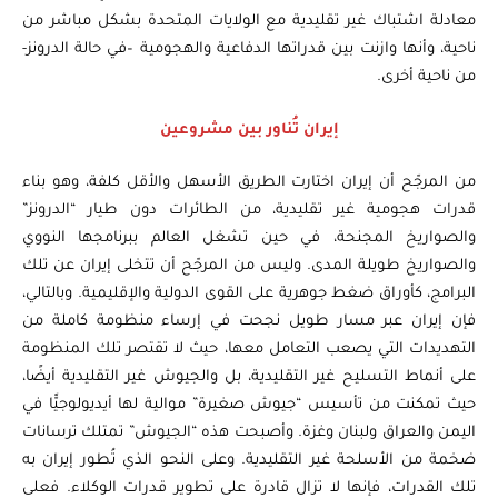
معادلة اشتباك غير تقليدية مع الولايات المتحدة بشكل مباشر من
ناحية، وأنها وازنت بين قدراتها الدفاعية والهجومية –في حالة الدرونز-
من ناحية أخرى.
إيران تُناور بين مشروعين
من المرجّح أن إيران اختارت الطريق الأسهل والأقل كلفة، وهو بناء
قدرات هجومية غير تقليدية، من الطائرات دون طيار “الدرونز”
والصواريخ المجنحة، في حين تشغل العالم ببرنامجها النووي
والصواريخ طويلة المدى. وليس من المرجّح أن تتخلى إيران عن تلك
البرامج، كأوراق ضغط جوهرية على القوى الدولية والإقليمية. وبالتالي،
فإن إيران عبر مسار طويل نجحت في إرساء منظومة كاملة من
التهديدات التي يصعب التعامل معها، حيث لا تقتصر تلك المنظومة
على أنماط التسليح غير التقليدية، بل والجيوش غير التقليدية أيضًا،
حيث تمكنت من تأسيس “جيوش صغيرة” موالية لها أيديولوجيًّا في
اليمن والعراق ولبنان وغزة. وأصبحت هذه “الجيوش” تمتلك ترسانات
ضخمة من الأسلحة غير التقليدية. وعلى النحو الذي تُطور إيران به
تلك القدرات، فإنها لا تزال قادرة على تطوير قدرات الوكلاء. فعلى