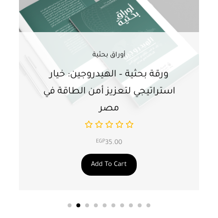
أوراق بحثية
ورقة بحثية – الهيدروجين: خيار
و
استراتيجي لتعزيز أمن الطاقة في
ا
مصر
EGP
35.00
Add To Cart