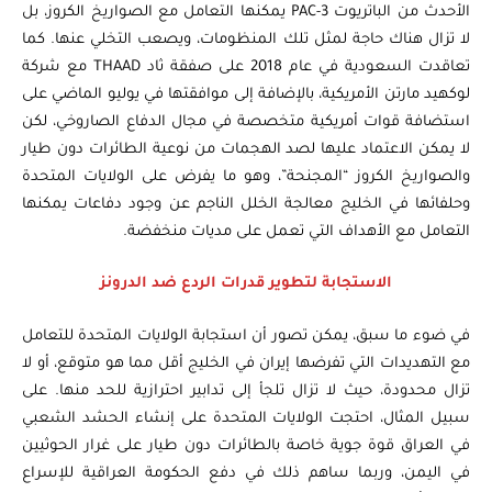
الأحدث من الباتريوت PAC-3 يمكنها التعامل مع الصواريخ الكروز، بل
لا تزال هناك حاجة لمثل تلك المنظومات، ويصعب التخلي عنها. كما
تعاقدت السعودية في عام 2018 على صفقة ثاد THAAD مع شركة
لوكهيد مارتن الأمريكية، بالإضافة إلى موافقتها في يوليو الماضي على
استضافة قوات أمريكية متخصصة في مجال الدفاع الصاروخي، لكن
لا يمكن الاعتماد عليها لصد الهجمات من نوعية الطائرات دون طيار
والصواريخ الكروز “المجنحة”، وهو ما يفرض على الولايات المتحدة
وحلفائها في الخليج معالجة الخلل الناجم عن وجود دفاعات يمكنها
التعامل مع الأهداف التي تعمل على مديات منخفضة.
الاستجابة لتطوير قدرات الردع ضد الدرونز
في ضوء ما سبق، يمكن تصور أن استجابة الولايات المتحدة للتعامل
مع التهديدات التي تفرضها إيران في الخليج أقل مما هو متوقع، أو لا
تزال محدودة، حيث لا تزال تلجأ إلى تدابير احترازية للحد منها. على
سبيل المثال، احتجت الولايات المتحدة على إنشاء الحشد الشعبي
في العراق قوة جوية خاصة بالطائرات دون طيار على غرار الحوثيين
في اليمن، وربما ساهم ذلك في دفع الحكومة العراقية للإسراع