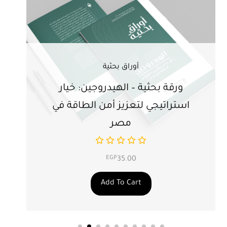
أوراق بحثية
ورقة بحثية – الهيدروجين: خيار
ور
استراتيجي لتعزيز أمن الطاقة في
ال
مصر
EGP
35.00
Add To Cart