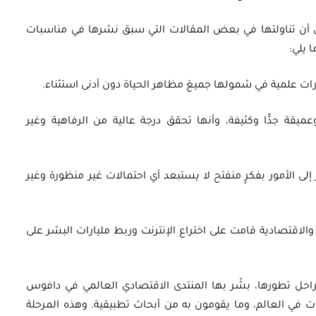
 أن تناولتها في بعض المقالات التي سبق نشرها في مناسبات
 يلي:
رات علمية في شمولها جميعَ مظاهر الحياة دون أدنى استثناء.
أوراق بحثية
ورقة بحثية - أمن الطاقة المصري:
عميقة جدًّا وكثيفة، وأنها تحقق درجة عالية من الرفاهية وغير
 وتعزيز
الغاز والنفط خارطة الموارد
وسياسات التعزيز
إلى الأمور بفكرٍ منفتح لا يستبعد أي احتمالات غير منظورة وغير
EGP
35.00
والاقتصادية قامت على اختراع الإنترنت وربط مليارات البشر على
Add To Cart
احل تطورها، بشّر بها المنتدى الاقتصادي العالمي في دافوس
 المعلومات في العالم، وما يقومون به من أبحاث تطبيقية. وهذه المرحلة