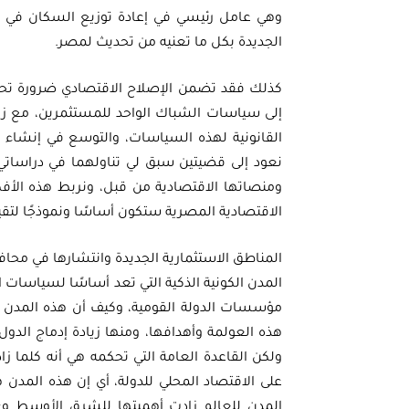
وهي عامل رئيسي في إعادة توزيع السكان في م
الجديدة بكل ما تعنيه من تحديث لمصر.
كذلك فقد تضمن الإصلاح الاقتصادي ضرورة تحسين 
إلى سياسات الشباك الواحد للمستثمرين، مع زيادة
القانونية لهذه السياسات، والتوسع في إنشاء ال
نعود إلى قضيتين سبق لي تناولهما في دراساتي
ومنصاتها الاقتصادية من قبل، ونربط هذه الأفكا
الاقتصادية المصرية ستكون أساسًا ونموذجًا لتقيي
المناطق الاستثمارية الجديدة وانتشارها في محاف
المدن الكونية الذكية التي تعد أساسًا لسياسات
مؤسسات الدولة القومية، وكيف أن هذه المدن تق
هذه العولمة وأهدافها، ومنها زيادة إدماج الدول 
ولكن القاعدة العامة التي تحكمه هي أنه كلما زاد
على الاقتصاد المحلي للدولة، أي إن هذه المدن 
المدن للعالم زادت أهميتها للشرق الأوسط وعال