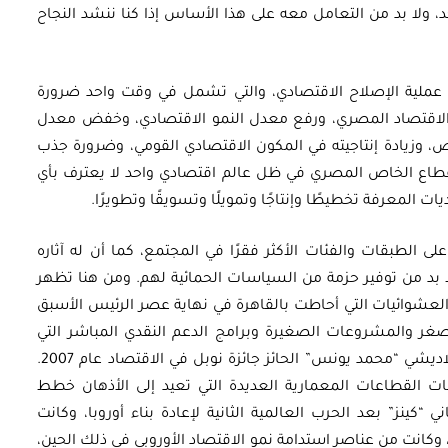
 ولا بد من التعامل معه على هذا الأساس إذا كنا ننشد النجاح
 عملية الإصلاح الاقتصادي، والتي تشمل في وقت واحد ضرورة
ها الاقتصاد المصري، ورفع معدل النمو الاقتصادي، وخفض معدل
اص، وزيادة إنتاجيته في المكون الاقتصادي القومي، وضرورة جذب
لقطاع الخاص المصري في ظل عالم اقتصادي واحد لا يعترف بأي
يات المعرفة تخطيطًا وإنتاجًا وتمويلًا وتسويقًا وتطويرًا.
لى الطبقات والفئات الأكثر فقرًا في المجتمع، كما أن له آثاره
بد من توفير حزمة من السياسات الحمائية لهم. ومن هنا تظهر
 العشوائيات التي أحاطت بالقاهرة في نهاية عصر الرئيس الأسبق
صغر والمشروعات الصغيرة وبرامج الدعم النقدي المباشر التي
تذكرنا ببنك الفقراء الذي طبقه الاقتصادي البنجلاديشي “محمد يونس” الحائز جائزة نوبل في الاقتصاد عام 2007.
ات القطاعات المعمارية العديدة التي تعيد إلى الأذهان خطط
ي “كينز” بعد الحرب العالمية الثانية لإعادة بناء أوروبا، وكانت
وكانت من عناصر استدامة نمو الاقتصاد الأوروبي في ذلك الحين،