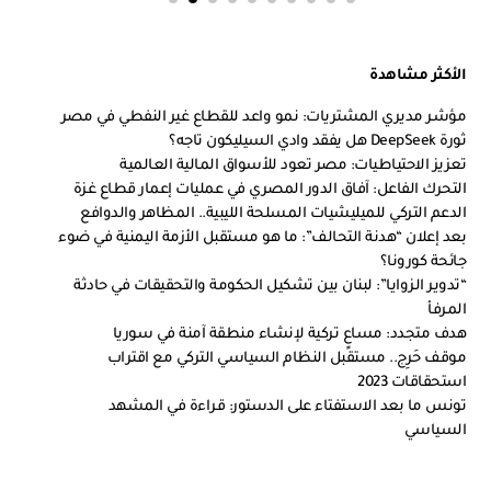
الأكثر مشاهدة
مؤشر مديري المشتريات: نمو واعد للقطاع غير النفطي في مصر
ثورة DeepSeek هل يفقد وادي السيليكون تاجه؟
تعزيز الاحتياطيات: مصر تعود للأسواق المالية العالمية
التحرك الفاعل: آفاق الدور المصري في عمليات إعمار قطاع غزة
الدعم التركي للميليشيات المسلحة الليبية.. المظاهر والدوافع
بعد إعلان “هدنة التحالف”: ما هو مستقبل الأزمة اليمنية في ضوء
جائحة كورونا؟
“تدوير الزوايا”: لبنان بين تشكيل الحكومة والتحقيقات في حادثة
المرفأ
هدف متجدد: مساعٍ تركية لإنشاء منطقة آمنة في سوريا
موقف حَرِج.. مستقبل النظام السياسي التركي مع اقتراب
استحقاقات 2023
تونس ما بعد الاستفتاء على الدستور: قراءة في المشهد
السياسي