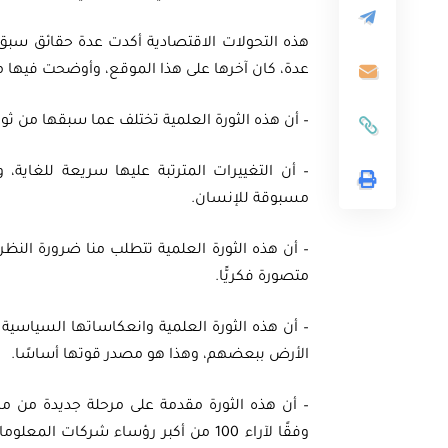
هذه التحولات الاقتصادية أكدت عدة حقائق سبق
عدة، كان آخرها على هذا الموقع، وأوضحت فيها ما
– أن هذه الثورة العلمية تختلف عما سبقها من ثو
ثية
أوراق بحثية
ورقة بحثية – المؤتمر الصهيوني الـ39:
– أن التغييرات المترتبة عليها سريعة للغاية، و
مسبوقة للإنسان.
ن على مستقبل
ورقة بحثية – الطاقة المتجددة
ية العالمية
أمن الطاقة المصري
– أن هذه الثورة العلمية تتطلب منا ضرورة النظر 
متصورة فكريًّا.
EGP
EG
35.00
– أن هذه الثورة العلمية وانعكاساتها السياسية 
الأرض ببعضهم، وهذا هو مصدر قوتها أساسًا.
Add To Cart
Add
– أن هذه الثورة مقدمة على مرحلة جديدة من مر
وفقًا لآراء 100 من أكبر رؤساء شركات