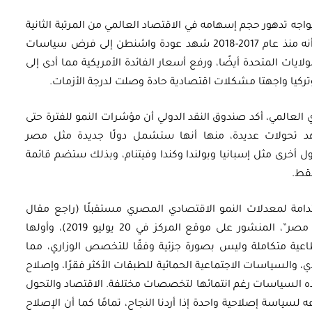
اجه تدهور حجم إسهامه في الاقتصاد العالمي من المرتبة الثانية
حاليًّا إلى المرتبة الثالثة بحلول عام 2024، خاصة أنه منذ عام 2017-2018 شهد عودة واشنطن إلى فرض سياسات
ات المتحدة أيضًا، ورفع أسعار الفائدة الأمريكية مما أدى إلى
وتركيا واجهتا مشكلات اقتصادية حادة وصلت لدرجة الأزمات.
 العالمي، أكد صندوق النقد الدولي أن مؤشرات النمو للفترة حتى
تشهد تحولات عديدة، منها أنها ستشمل دولًا جديدة مثل مصر
 أخرى مثل إسبانيا وبولندا وكندا وفيتنام، وبذلك ستضم قائمة
فقط.
تدامة لمعدلات النمو الاقتصادي المصري مستقبلًا (راجع مقال
الكاتب المعنون “تجربة الإصلاح الاقتصادي في مصر”، المنشور على موقع المركز في 20 يوليو 2019)، وأولها
ية متكاملة وليس بصورة جزئية وفقًا للتخصص الوزاري، مما
والسياسات الاجتماعية الحمائية للطبقات الأكثر فقرًا، وإصلاح
هذه السياسات رغم انتمائها لتخصصات مختلفة. الاقتصاد والتحول
سياسة إصلاحية واحدة إذا أردنا النجاح، تمامًا كما أن الإصلاح