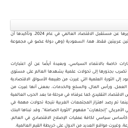
لم أفاجأ بما ذكرته بعض وكالات الأنباء في تقريرها عن مستقبل الاقتصاد العالمي في عام 2024، وتأكيدها أن
ل دولتين عربيتين فقط، هما: السعودية (وهي دولة عضو في مجموعة
رات خاصة بالانتماء السياسي، وبعيدة أيضًا عن أي اعتبارات
ية تضرب بجذورها إلى تحولات علمية يشهدها العالم على مستوى
د إلى الثورة العلمية التي غيرت من طبيعة الأسواق الاقتصادية
اق العمل، ورأس المال، والسلع والخدمات، بمعنى أنها غيرت من
الاقتصاد التقليدي كما عرفناه في مرحلة ما بعد الحرب العالمية
نما تم رصد اهتزاز المجتمعات الغربية نتيجة تحولات مهمة في
 الأمريكي “إنجلهارت” مفهوم “الثورة الصامتة”. وقد تبناها البنك
ة كأساس سياسي لكافة عمليات الإصلاح الاقتصادي في العالم،
ة، وغيرت مواقع العديد من الدول على خريطة القيم العالمية.