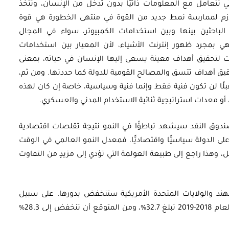
تي تتعامل مع المعلومات ذاتيًّا بدون تدخل من الإنسان، وتتخذ
ازم لممارسة نمط جديد من القوة في منتهى الخطورة هي قوة
الباحثين بينها وبين استخدامات الكمبيوتر، سواء في المجال
ي بمجرد ظهور إنترنت الأشياء، لأن المعيار بين استخدامات
ات لتحقيق أهداف معينة يسعى إليها الإنسان في حياته، بمعنى
قيق أهداف تتسق والمصالح القومية للدولة كما حددتها. ومن ثم،
لًا لن تكون فنية فقط وإنما فنية وسياسية، خاصة إن كان لهذه
أو معدات استراتيجية ثنائية الاستخدام المدني والعسكري.
وصندوق النقد سيشهد تباطؤًا في النمو نتيجة تقلصات اقتصادية
ى الدولة سياسيًّا واقتصاديًّا، فمعدل النمو العالمي في الوقت
تقبل، وهذا راجع إلى طبيعة العولمة التي تؤدي إلى مزيدٍ من التفاوت
لهند والولايات المتحدة الأمريكية ستنخفض بدورها. على سبيل
المثال، فإن مساهمة الصين في الناتج العالمي لعام 2018-2019 تبلغ 32.7%، ومن المتوقع أن تنخفض إلى 28.3%