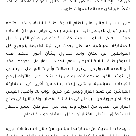
من هذا الإصلاح قد تتعرض للانقراض خلال الأعوام القادمة، أو تأخذ
شكلًا غير الذى عهدناه لسنوات طويلا.
على سبيل المثال، فإن نظام الديمقراطية النيابية، والذى اخترعه
البشر كبديل للديمقراطية المباشرة، بمعنى قيام المواطن بانتخاب
ممثلين له فى البرلمان للمشاركة نيابة عنه فى صنع القرار، كبديل
للمشاركة المباشرة كما كان يحدث فى أثينا القديمة بتجميع كل
المواطنين فى مكان واحد للتداول بشأن أمور الحكم. هذه
الديمقراطية النيابية تتعرض اليوم لتهديدات تؤثر على وجودها. فقد
أدى التقدم التكنولوجى فى ثورة الاتصالات وأدوات التواصل الاجتماعى
إلى تمكين الفرد، وسهولة تعبيره عن رأيه بشكل علنى، والتواصل مع
القيادات السياسية، وبالتالى زادت رغبته مرة أخرى فى المشاركة
المباشرة فى صنع القرار وليس عن طريق نواب له، وأصبح الفيس
بوك أكثر حيوية من البرلمان فى مناقشة القضايا، وأكبر تأثيرا فى صنع
القرار فى العديد من الدول، ولم يعد لدى المواطن الصبر لانتظار
الاستحقاق الانتخابى لاختيار نوابه كل أربعة أو خمسة أعوام.
.. وتصاعد الحديث عن مشاركته المباشرة من خلال استفتاءات دورية