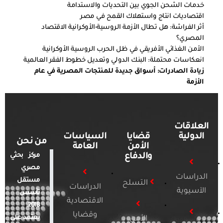
خدمات الشحن الجوي بين التحديات والاستدامة
اقتصاديات انتاج واستهلاك القمح في مصر
أثر الفراشة: هل تطال الأزمة الروسية-الأوكرانية الاقتصاد
المصري؟
الأمن الغذائي الأفريقي في ظل الحرب الروسية الأوكرانية
انعكاسات محتملة: البنك الدولي وتعديل خطوط الفقر العالمية
زيادة الصادرات: أسواق جديدة للمنتجات المصرية في عام
الأزمة
العلاقات
الدولية
قضايا
السياسات
من نحن
الأمن
العامة
والدفاع
مركز بحثي
مصري
الدراسات
مستقل
التسلح
الدراسات
الآسيوية
تأسس
الاقتصادية
2018.
وقضايا
يعتمد على
الأمن