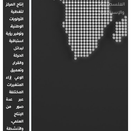
الفلسطينية
إنتاج المركز
لتغطية
والإسرائيلية
الأولويات
الوطنية،
وتوفير رؤية
استباقية
لبدائل
الحركة
والقرار.
وتعميق
الوعي إزاء
المتغيرات
المختلفة
عبر عدة
صور من
الإنتاج
العلمي،
والأنشطة