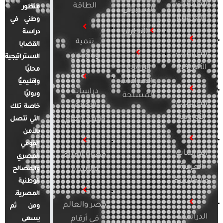
الدراسات
الطاقة
منظور
السيبراني
الأفريقية
وطني في
التطرف
دراسة
تنمية
القضايا
الدراسات
ومجتمع
الاستراتيجية
الأمريكية
الإرهاب
محليًا
والصراعات
وإقليميًا
دراسات
ودوليًا
المسلحة
الدراسات
الإعلام
خاصة تلك
الأوروبية
والرأي العام
التي تتصل
بالأمن
القومي
الدراسات
قضايا المرأة
المصري
العربية
والأسرة
والمصالح
والإقليمية
الوطنية
المصرية.
مصر والعالم
ومن ثم
الدراسات
في أرقام
يسعى