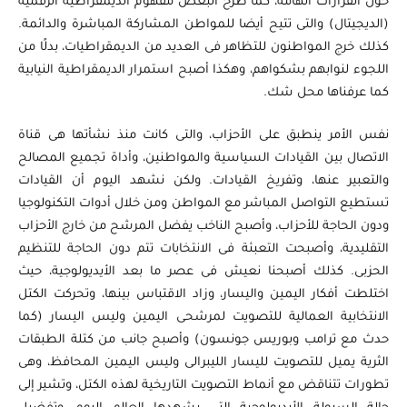
حول القرارات الهامة، كما طرح البعض مفهوم الديمقراطية الرقمية
(الديجيتال) والتى تتيح أيضا للمواطن المشاركة المباشرة والدائمة.
كذلك خرج المواطنون للتظاهر فى العديد من الديمقراطيات، بدلًا من
اللجوء لنوابهم بشكواهم، وهكذا أصبح استمرار الديمقراطية النيابية
كما عرفناها محل شك.
نفس الأمر ينطبق على الأحزاب، والتى كانت منذ نشأتها هى قناة
الاتصال بين القيادات السياسية والمواطنين، وأداة تجميع المصالح
والتعبير عنها، وتفريخ القيادات. ولكن نشهد اليوم أن القيادات
تستطيع التواصل المباشر مع المواطن ومن خلال أدوات التكنولوجيا
ودون الحاجة للأحزاب، وأصبح الناخب يفضل المرشح من خارج الأحزاب
التقليدية، وأصبحت التعبئة فى الانتخابات تتم دون الحاجة للتنظيم
الحزبى. كذلك أصبحنا نعيش فى عصر ما بعد الأيديولوجية، حيث
اختلطت أفكار اليمين واليسار، وزاد الاقتباس بينها، وتحركت الكتل
الانتخابية العمالية للتصويت لمرشحى اليمين وليس اليسار (كما
حدث مع ترامب وبوريس جونسون) وأصبح جانب من كتلة الطبقات
الثرية يميل للتصويت لليسار الليبرالى وليس اليمين المحافظ، وهى
تطورات تتناقض مع أنماط التصويت التاريخية لهذه الكتل، وتشير إلى