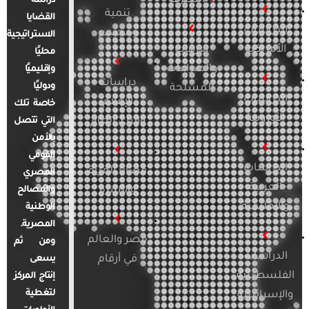
التطرف
دراسة
تنمية
القضايا
الدراسات
ومجتمع
الاستراتيجية
الأمريكية
الإرهاب
محليًا
والصراعات
وإقليميًا
دراسات
ودوليًا
المسلحة
الدراسات
الإعلام
خاصة تلك
الأوروبية
والرأي العام
التي تتصل
بالأمن
القومي
الدراسات
قضايا المرأة
المصري
العربية
والأسرة
والمصالح
والإقليمية
الوطنية
المصرية.
مصر والعالم
ومن ثم
الدراسات
في أرقام
يسعى
الفلسطينية
إنتاج المركز
لتغطية
والإسرائيلية