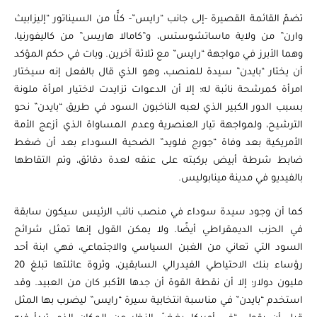
تضمّ القائمة القصيرة -إلى جانب “رايس”- كلًّا من السيناتور “إليزابيث
وارن” من ولاية ماساتشوستس، و”كامالا هاريس” من كاليفورنيا،
وهما الأبرز في مواجهة “رايس” مع ثلاثة آخرين. وبات في حكم المؤكد
أن يختار “بايدن” سيدة للمنصب، وهو الذي قال بالفعل إنه سيختار
امرأة كمرشحة نائبة له؛ إلا أن الدعوات تزايدت لاختيار امرأة ملونة
بسبب الدور الكبير الذي لعبه الناخبون السود في طريق “بايدن” نحو
الترشيح، ولمواجهة تيار العنصرية وعدم المساواة الذي أزعج الأمة
الأمريكية بعد وفاة “جورج فلويد” الضحية السوداء بعد أن ضغط
ضابط شرطة أبيض بركبته على عنقه لعدة دقائق، وتم التقاطها
بالفيديو في مدينة مينابوليس.
كما أن وجود سيدة سوداء في منصب نائب الرئيس سيكون سابقة
في الحزب الديمقراطي أيضًا. ولا يمكن القول إنها تمثل شرائح
السود التي تعاني من الغبن السياسي والاجتماعي، فهي ابنة أحد
رؤساء بنك الاحتياطي الفيدرالي السابقين، وثروة عائلتها تبلغ 20
مليون دولار؛ إلا أن نقطة القوة أن جدها الأكبر كان من العبيد. وقد
استخدم “بايدن” في مناسبة انتخابية سيرة “رايس” ليضرب بها المثل