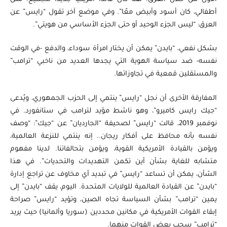
أطفالي، كان أسود وأبيض معًا”. وفي موضع آخر تقول “رايس” عن
العرق: “ليس الجزء الوحيد أو حتى الجزء الأساسي من هويتي”.
بشكل نفعي، “بايدن” يمكن أن يختار امرأة سوداء، والدفع -في الوقت
نفسه- ضد سياسة الهوية التي يجدها العديد من ناخبي “ترامب”
والمستقلين قمعية في تجاوزاتها.
المفارقة الأخرى أن نجل “رايس” ينتمي إلى الحزب الجمهوري، ويُدعى
“جيك رايس كاميرو”، وهو ناشط مؤيد لترامب في ستانفورد. في
نوفمبر 2019، قالت “رايس” لصحيفة “الجارديان” عن “جيك”: “وصف
نفسه بأنه محافظ على أفكار ريجان.. إنه ينتمي للنزعة العالمية،
ويؤمن بالقيادة الأمريكية القوية، ويؤمن بتحالفاتنا. لدينا مفهوم
متشابه للغاية بشأن أين تكمن التهديدات والتحديات”. في هذا
الشأن، يمكن أن تساعد “رايس” في تبديد أي مخاوف عن تراجع إدارة
“بايدن” عن القيادة العالمية للولايات المتحدة. اليوم، يقف “بايدن” إلى
يمين “ترامب” بشأن السياسة تجاه الصين، وتؤيد “رايس” صراحة
إبقاء القوات الأمريكية في مكانين محددين (سوريا وألمانيا) حيث يريد
“ترامب” سحب بعض القوات منهما.