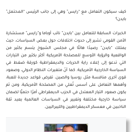
كيف سيكون التعامل مع “رايس” وهي إلى جانب الرئيس “المحتمل”
بايدن؟
الخبرات السابقة للتعامل بين “بايدن” نائب أوباما و”رايس” مستشارة
الأمن القومي تشير إلى حدوث اختلافات حول بعض السياسات، حيث
يمتلك “بايدن” رصيدًا هائلًا في مجلس الشيوخ يتسم بكثير من
الواقعية والرؤية الأوسع للمصلحة الأمريكية أكثر بكثير من التيارات
التي تدعو إلى إعلاء راية الحريات والديمقراطية كورقة ضغط في
السياسة الخارجية الأمريكية. كما أنّ متغيرات النظام الدولي، وصعود
قوى أخرى منافسة مثل روسيا والصين، تفرض قواعد جديدة للعبة،
وأهمها التعامل على أسس تُعلي من المصلحة الأمريكية، ومن ثم
يكون صعود التيار المعتدل في الحزب الديمقراطي أمرًا حتميًّا لضمان
سياسة خارجية مختلفة وتغيير في السياسات العالمية يعيد ثقة
الناخبين في معسكر الديمقراطيين والليبراليين.