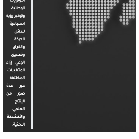
الأولويات
الوطنية،
وتوفير رؤية
استباقية
لبدائل
الحركة
والقرار.
وتعميق
الوعي إزاء
المتغيرات
المختلفة
عبر عدة
صور من
الإنتاج
العلمي،
والأنشطة
البحثية.