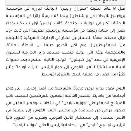
استمع للمقال
قبل ١٧ عامًا التقيت “سوزان رايس” (الباحثة البارزة في مؤسسة
بروكينجز للأبحاث في واشنطن) بينما كنت زميلًا زائرًا في المؤسسة
البحثية الأكبر في الولايات المتحدة. كانت “رايس” أول سيدة سوداء
تصل إلى مكانة رفيعة في مؤسسة بروكينجز العريقة التي كانت -ولا
تزال- مصنعًا مهمًّا للمسئولين الكبار في الإدارات الأمريكية (أغلبيتهم
من الديمقراطيين)، ولم أكن أتصور حينها أن الباحثة الهادئة،
والمتجهمة نوعًا، التي تولت منصب مساعد وزير الخارجية للشئون
الإفريقية في عهد “بيل كلينتون” -الولاية الثانية- ستعود بعد سنوات
قليلة مستشارًا للأمن القومي إلى جوار الرئيس “باراك أوباما” وتثير
كثيرًا من الغبار في علاقة بلادها بالشرق الأوسط.
اليوم، تعود دورة الزمن مجددًا بالأمريكية من أصل إفريقي، التي هاجر
أجدادها من جامايكا، لتتصدر القائمة القصيرة للمرشحين لمنصب نائب
المرشح الديمقراطي “جوزيف بايدن” في انتخابات نوفمبر المقبل في
صعود درامي من مساعدة في مجلس الأمن القومي إلى سفيرة في
الأمم المتحدة إلى مستشار الأمن القومي، وتقترب من التتويج نائبًا
للرئيس لو نجح “بايدن” في الإطاحة بالرئيس الحالي “دونالد ترامب”.