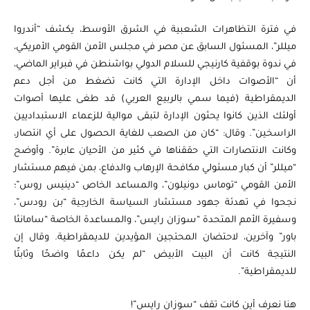
في فترة التظاهرات الشعبية في الشرق الأوسط، يكشف “أندروا
ميللر”، المسئول السابق عن مصر في مجلس الأمن القومي الأمريكي،
في ندوة بوقفية كارنيجي للسلام الدولي بواشنطن في فبراير الماضي،
أن “الأصوات داخل الإدارة التي كانت تضغط من أجل دعم
الديمقراطية (فيما سمي بالربيع العربي) قد طغى عليها أصوات
أولئك الذين كانوا يحثون الإدارة لتبقى موالية للزعماء الاستبداديين
الراسخين”. وقال: “كان من الصعب للغاية الحصول على أي انتصار،
وكانت الانتصارات التي حققناها في كثير من الأحيان عابرة”. وأوضح
“ميللر” أن كبار مسئولي مكافحة الإرهاب والدفاع، بمن فيهم مستشار
الأمن القومي “توماس دونيلون”، والمساعد الخاص “دينيس روس”؛
نجحوا في تهدئة جهود مستشار السياسة الخارجية “بن رودس”،
وسفيرة الأمم المتحدة “سوزان رايس”، والمساعدة الخاصة “سامانثا
باور” وآخرين، لاحتضان المحتجين المؤيدين للديمقراطية. وقال إن
النتيجة كانت أن البيت الأبيض “لم يكن داعمًا واضحًا وثابتًا
للديمقراطية”.
هنا نعرف أين كانت تقف “سوزان رايس”!