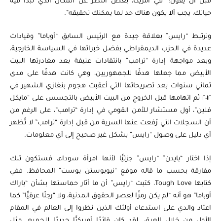
قبل أن يقول: “في أمريكا، بغضّ النظر عن المكان الذي تبدأ فيه
حياتك، يجب ألا يكون هناك حد لما يمكنك تحقيقه”.
وترتبط “رايس” بعلاقة جيدة مع الرئيس السابق “أوباما” وقيادات
عديدة في الحزب الديمقراطي بفضل خبراتها في السياسة الخارجية،
وبعد مواجهة إدارة “ترامب” بانتقادات عنيفة بعد مغادرتها البيت
الأبيض مما جعلها هدفًا للجمهوريين، وهي كانت هدفًا على مدى
ثماني سنوات بعد تصريحاتها التي أعقبت هجوم بنغازي الشهير في
٢٠١٢ ثم اتهامها قبل الخروج من البيت الأبيض بالتجسس على “مايكل
فلين”، أول مستشار للأمن القومي في إدارة “ترامب”، على الرغم من
أن السجلات التي رُفعت عنها السرية من قبل إدارة “ترامب” لا تُظهر
أي دليل على وصول “رايس” بشكل غير صحيح إلى أي معلومات.
إذا اختار “بايدن” “رايس” جزئيًّا لأنها امرأة سوداء، فستكون تلك
مفارقة بحسب ما قاله موقع “نيوبوستن بوست” المحافظ. ففي
كتابها Tough Love، كتبت “رايس” أن ما أثار حماستها بشأن “باراك
أوباما” هو أنه “لم يكن رمزًا لعصر الحقوق المدنية، ولا “رجلًا عرقيًّا” كما
اعتاد والدي على استدعاء أولئك الذين نظروا إلى العالم في المقام
الأول من خلال العرق. لقد كان قائدًا أمريكيًّا جديدًا للجميع. مثل