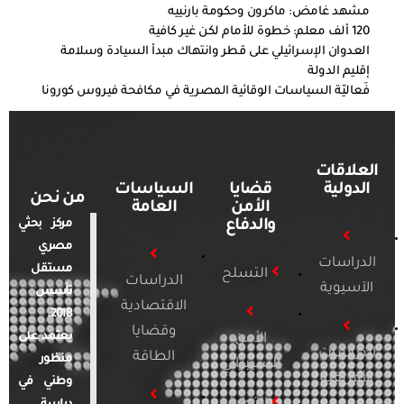
مشهد غامض: ماكرون وحكومة بارنييه
120 ألف معلم: خطوة للأمام لكن غير كافية
العدوان الإسرائيلي على قطر وانتهاك مبدأ السيادة وسلامة
إقليم الدولة
فَعاليّة السياسات الوقائية المصرية في مكافحة فيروس كورونا
العلاقات
الدولية
قضايا
السياسات
من نحن
الأمن
العامة
والدفاع
مركز بحثي
مصري
الدراسات
مستقل
التسلح
الدراسات
الآسيوية
تأسس
الاقتصادية
2018.
وقضايا
يعتمد على
الأمن
الدراسات
الطاقة
منظور
السيبراني
الأفريقية
وطني في