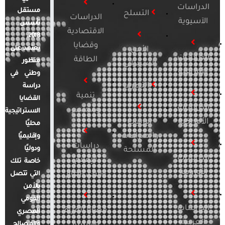
الدراسات
مستقل
التسلح
الدراسات
الآسيوية
تأسس
الاقتصادية
2018.
وقضايا
يعتمد على
الأمن
الدراسات
الطاقة
منظور
السيبراني
الأفريقية
وطني في
التطرف
دراسة
تنمية
القضايا
الدراسات
ومجتمع
الاستراتيجية
الأمريكية
الإرهاب
محليًا
والصراعات
وإقليميًا
دراسات
ودوليًا
المسلحة
الدراسات
الإعلام
خاصة تلك
الأوروبية
والرأي العام
التي تتصل
بالأمن
القومي
الدراسات
قضايا المرأة
المصري
العربية
والأسرة
والمصالح