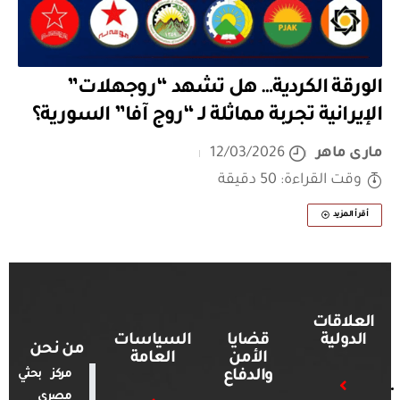
الورقة الكردية… هل تشهد “روجهلات”
الإيرانية تجربة مماثلة لـ “روج آفا” السورية؟
مارى ماهر
12/03/2026
وقت القراءة: 50 دقيقة
أقرأ المزيد
العلاقات
الدولية
قضايا
السياسات
من نحن
الأمن
العامة
والدفاع
مركز بحثي
مصري