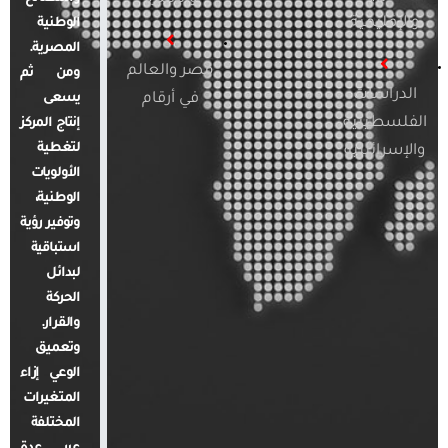
والإقليمية
الوطنية
المصرية.
مصر والعالم
ومن ثم
الدراسات
في أرقام
يسعى
الفلسطينية
إنتاج المركز
لتغطية
والإسرائيلية
الأولويات
الوطنية،
وتوفير رؤية
استباقية
لبدائل
الحركة
والقرار.
وتعميق
الوعي إزاء
المتغيرات
المختلفة