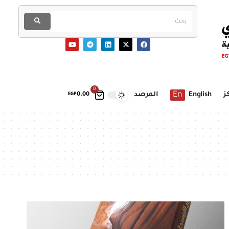
0
En
ز
English
المرصد
EGP
0.00