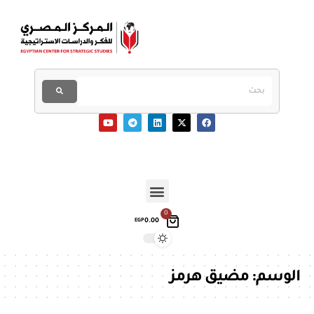
0
0.00
EGP
الوسم:
مضيق هرمز