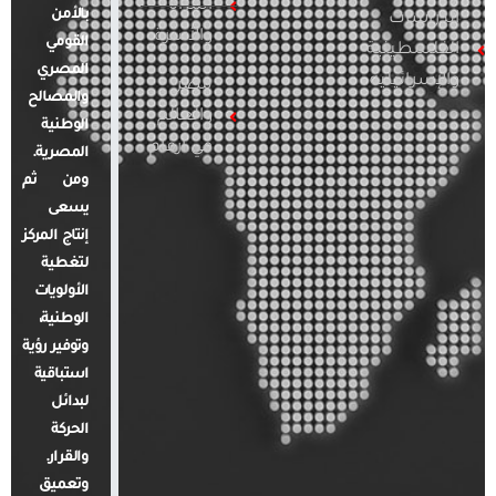
المرأة
بالأمن
الدراسات
والأسرة
القومي
الفلسطينية
المصري
والإسرائيلية
مصر
والمصالح
والعالم
الوطنية
في أرقام
المصرية.
ومن ثم
يسعى
إنتاج المركز
لتغطية
الأولويات
الوطنية،
وتوفير رؤية
استباقية
لبدائل
الحركة
والقرار.
وتعميق