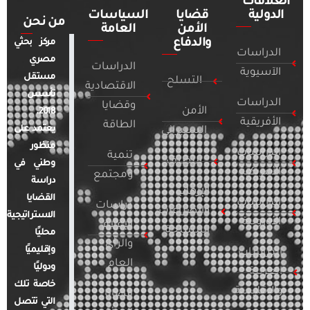
العلاقات
الدولية
قضايا
السياسات
من نحن
الأمن
العامة
والدفاع
مركز بحثي
الدراسات
مصري
الدراسات
الآسيوية
مستقل
التسلح
الاقتصادية
تأسس
الدراسات
وقضايا
الأمن
2018.
الأفريقية
الطاقة
يعتمد على
السيبراني
منظور
الدراسات
تنمية
التطرف
وطني في
الأمريكية
ومجتمع
دراسة
الإرهاب
القضايا
الدراسات
دراسات
والصراعات
الاستراتيجية
الأوروبية
الإعلام
المسلحة
محليًا
والرأي
وإقليميًا
الدراسات
العام
ودوليًا
العربية
خاصة تلك
والإقليمية
قضايا
التي تتصل