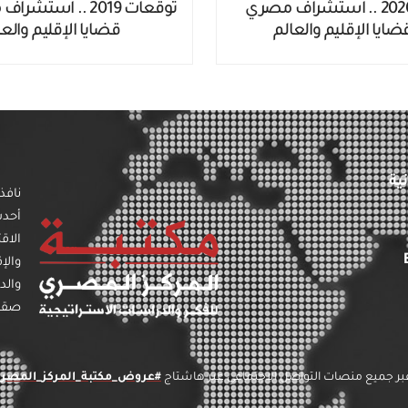
توقعات 2020 .. استشراف مصري
توقعات 2019 .. است
قضايا الإقليم والعالم
قضايا الإقليم والعا
ية
نافذ
أحد
الاق
والإ
والد
صقل 
عبر جميع منصات التواصل الاجتماعي عبر هاشتاج
#
عروض_مكتبة_المركز_المصر