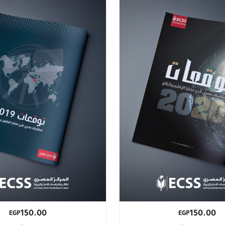
150.00
150.00
EGP
EGP