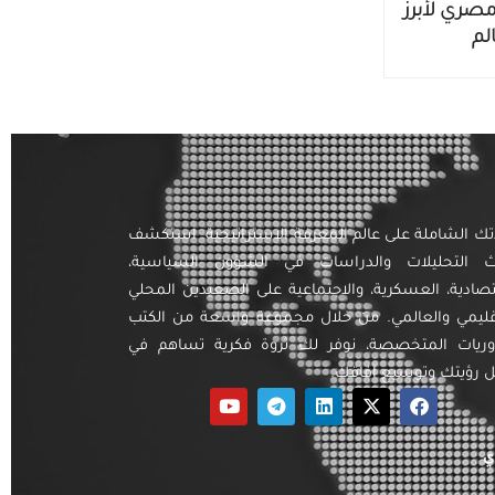
شراف مصري لأبرز
لم
تك الشاملة على عالم المعرفة الاستراتيجية. استكشف
ث التحليلات والدراسات في الشؤون السياسية،
تصادية، العسكرية، والاجتماعية على الصعيدين المحلي
قليمي والعالمي. من خلال مجموعة واسعة من الكتب
وريات المتخصصة، نوفر لك ثروة فكرية تساهم في
رؤيتك وتوسيع آفاقك.
ي