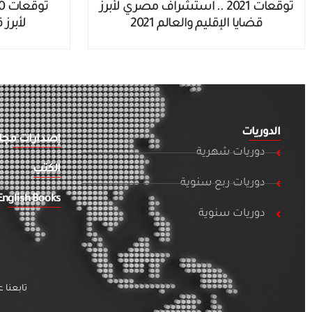
توقعات 2021 .. استشراف مصري لأبرز
قضايا الإقليم والعالم 2021
لأبرز 
الدوريات
إصدارات مجان
دوريات شهرية
الكتب
دوريات ربع سنوية
English Books
دوريات سنوية
تابعنا 