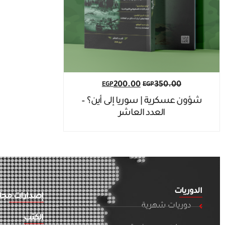
200.00
350.00
EGP
EGP
شؤون عسكرية | سوريا إلى أين؟ –
العدد العاشر
الدوريات
إصدارات مجان
دوريات شهرية
الكتب