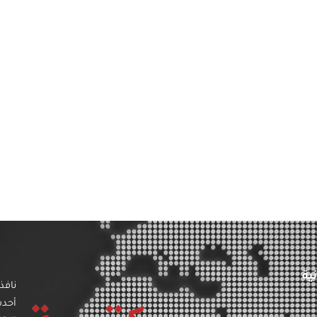
ية
نافذ
أحد