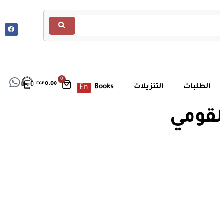
0
EGP
0.00
الطلبات
التنزيلات
Books
En
لقومي