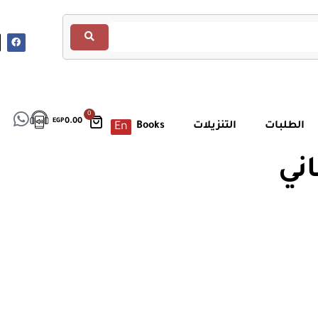
0
EGP
0.00
الطلبات
التنزيلات
Books
En
اني