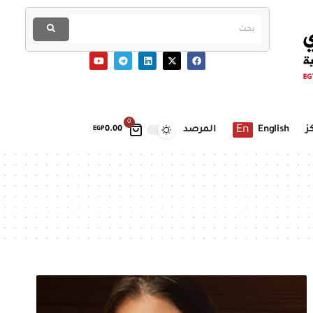
0
En
ز
English
المرصد
EGP
0.00