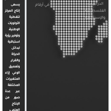
الدراسات
في أرقام
يسعى
الفلسطينية
إنتاج المركز
لتغطية
والإسرائيلية
الأولويات
الوطنية،
وتوفير رؤية
استباقية
لبدائل
الحركة
والقرار.
وتعميق
الوعي إزاء
المتغيرات
المختلفة
عبر عدة
صور من
الإنتاج
العلمي،