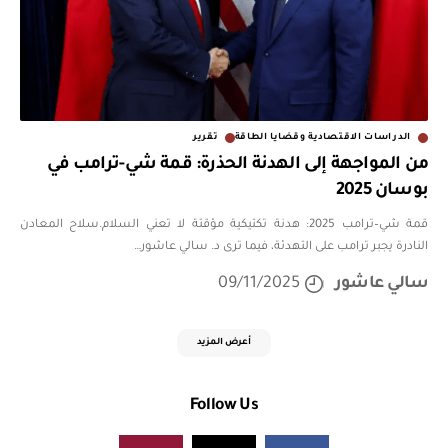
الدراسات الاقتصادية وقضايا الطاقة
تقرير
من المواجهة إلى الهدنة الحذرة: قمة شي-ترامب في
بوسان 2025
قمة شي–ترامب 2025: هدنة تكتيكية مؤقتة لا تعني السلام.سلاح المعادن
النادرة يجبر ترامب على التهدئة، فيما ترى د. سالي عاشور
…
سالي عاشور
09/11/2025
أعرض المزيد
Follow Us