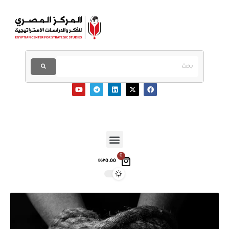
0
0.00
EGP