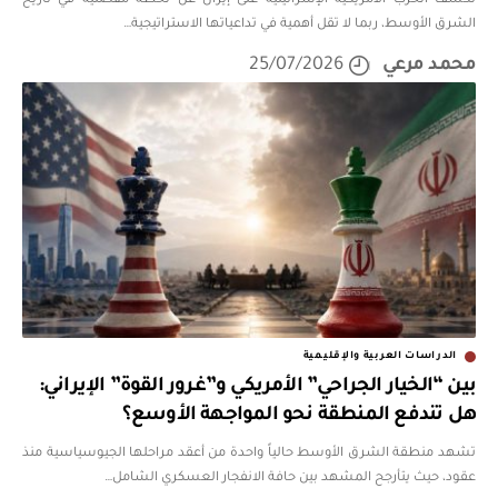
تكشف الحرب الأمريكية الإسرائيلية على إيران عن لحظة مفصلية في تاريخ
الشرق الأوسط، ربما لا تقل أهمية في تداعياتها الاستراتيجية
…
محمد مرعي
25/07/2026
الدراسات العربية والإقليمية
بين “الخيار الجراحي” الأمريكي و”غرور القوة” الإيراني:
هل تندفع المنطقة نحو المواجهة الأوسع؟
​تشهد منطقة الشرق الأوسط حالياً واحدة من أعقد مراحلها الجيوسياسية منذ
عقود، حيث يتأرجح المشهد بين حافة الانفجار العسكري الشامل
…