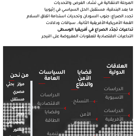
المرحلة الانتقالية في تشاد: الفرص والتحديات
ما بعد البندقية: مستقبل الحل السياسي في إثيوبيا
تجدد الصراع: جنوب السودان وتحديات استدامة اتفاق السلام
القمة الأمريكية-الأفريقية الثانية.. سياقات ودلالات
تداعيات تجدّد الصراع في أفريقيا الوسطى
التداعيات الاقتصادية للعقوبات المفروضة على النيجر
العلاقات
الدولية
قضايا
السياسات
من نحن
الأمن
العامة
والدفاع
مركز بحثي
الدراسات
مصري
الدراسات
الآسيوية
مستقل
التسلح
الاقتصادية
تأسس
الدراسات
وقضايا
الأمن
2018.
الأفريقية
الطاقة
يعتمد على
السيبراني
منظور
الدراسات
تنمية