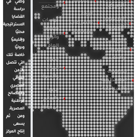
التطرف
وطني في
الأمريكية
ومجتمع
دراسة
الإرهاب
القضايا
الدراسات
دراسات
والصراعات
الاستراتيجية
الأوروبية
الإعلام
المسلحة
محليًا
والرأي
وإقليميًا
الدراسات
العام
ودوليًا
العربية
خاصة تلك
والإقليمية
قضايا
التي تتصل
المرأة
بالأمن
الدراسات
والأسرة
القومي
الفلسطينية
المصري
والإسرائيلية
مصر
والمصالح
والعالم
الوطنية
في أرقام
المصرية.
ومن ثم
يسعى
إنتاج المركز