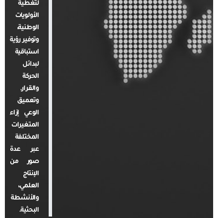
لتغطية
الأولويات
الوطنية،
وتوفير رؤية
استباقية
لبدائل
الحركة
والقرار.
وتعميق
الوعي إزاء
المتغيرات
المختلفة
عبر عدة
صور من
الإنتاج
العلمي،
والأنشطة
البحثية.