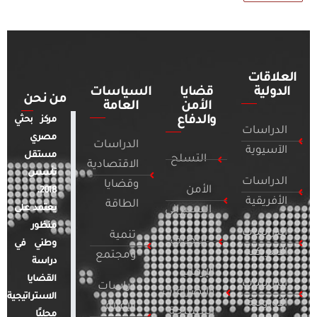
العلاقات
الدولية
قضايا
السياسات
من نحن
الأمن
العامة
والدفاع
مركز بحثي
الدراسات
مصري
الدراسات
الآسيوية
مستقل
التسلح
الاقتصادية
تأسس
الدراسات
وقضايا
الأمن
2018.
الأفريقية
الطاقة
يعتمد على
السيبراني
منظور
الدراسات
تنمية
التطرف
وطني في
الأمريكية
ومجتمع
دراسة
الإرهاب
القضايا
الدراسات
دراسات
والصراعات
الاستراتيجية
الأوروبية
الإعلام
المسلحة
محليًا