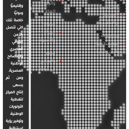
والرأي
وإقليميًا
الدراسات
العام
ودوليًا
العربية
خاصة تلك
والإقليمية
قضايا
التي تتصل
المرأة
بالأمن
الدراسات
والأسرة
القومي
الفلسطينية
المصري
والإسرائيلية
مصر
والمصالح
والعالم
الوطنية
في أرقام
المصرية.
ومن ثم
يسعى
إنتاج المركز
لتغطية
الأولويات
الوطنية،
وتوفير رؤية
استباقية