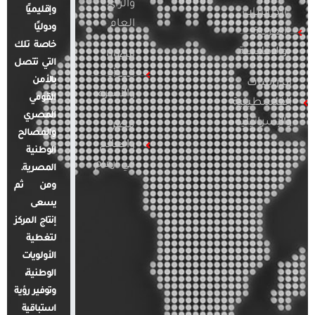
والرأي
وإقليميًا
الدراسات
العام
ودوليًا
العربية
خاصة تلك
والإقليمية
قضايا
التي تتصل
المرأة
بالأمن
الدراسات
والأسرة
القومي
الفلسطينية
المصري
والإسرائيلية
مصر
والمصالح
والعالم
الوطنية
في أرقام
المصرية.
ومن ثم
يسعى
إنتاج المركز
لتغطية
الأولويات
الوطنية،
وتوفير رؤية
استباقية