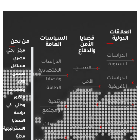
العلاقات
الدولية
قضايا
السياسات
من نحن
الأمن
العامة
والدفاع
مركز بحثي
الدراسات
مصري
الدراسات
الآسيوية
مستقل
التسلح
الاقتصادية
تأسس
الدراسات
وقضايا
الأمن
2018.
الأفريقية
الطاقة
يعتمد على
السيبراني
منظور
الدراسات
تنمية
التطرف
وطني في
الأمريكية
ومجتمع
دراسة
الإرهاب
القضايا
الدراسات
دراسات
والصراعات
الاستراتيجية
الأوروبية
الإعلام
المسلحة
محليًا