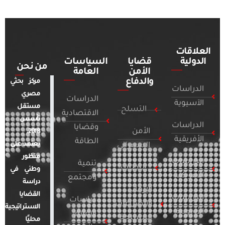
العلاقات
الدولية
قضايا
السياسات
من نحن
الأمن
العامة
والدفاع
مركز بحثي
الدراسات
مصري
الدراسات
الآسيوية
مستقل
التسلح
الاقتصادية
تأسس
الدراسات
وقضايا
الأمن
2018.
الأفريقية
الطاقة
يعتمد على
السيبراني
منظور
الدراسات
تنمية
التطرف
وطني في
الأمريكية
ومجتمع
دراسة
الإرهاب
القضايا
الدراسات
دراسات
والصراعات
الاستراتيجية
الأوروبية
الإعلام
المسلحة
محليًا