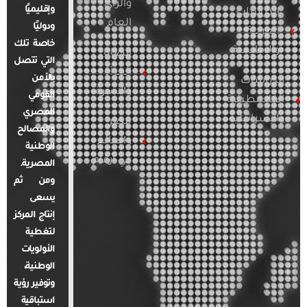
والرأي
وإقليميًا
الدراسات
العام
ودوليًا
العربية
خاصة تلك
والإقليمية
قضايا
التي تتصل
المرأة
بالأمن
الدراسات
والأسرة
القومي
الفلسطينية
المصري
والإسرائيلية
مصر
والمصالح
والعالم
الوطنية
في أرقام
المصرية.
ومن ثم
يسعى
إنتاج المركز
لتغطية
الأولويات
الوطنية،
وتوفير رؤية
استباقية