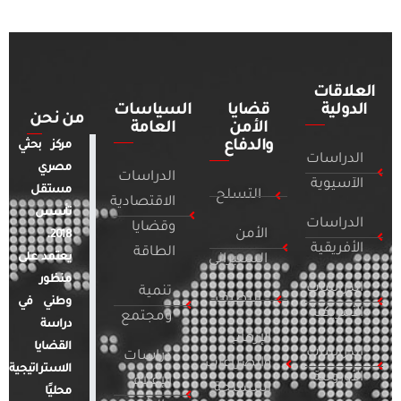
العلاقات
الدولية
قضايا
السياسات
من نحن
الأمن
العامة
والدفاع
مركز بحثي
الدراسات
مصري
الدراسات
الآسيوية
مستقل
التسلح
الاقتصادية
تأسس
الدراسات
وقضايا
الأمن
2018.
الأفريقية
الطاقة
يعتمد على
السيبراني
منظور
الدراسات
تنمية
التطرف
وطني في
الأمريكية
ومجتمع
دراسة
الإرهاب
القضايا
الدراسات
دراسات
والصراعات
الاستراتيجية
الأوروبية
الإعلام
المسلحة
محليًا