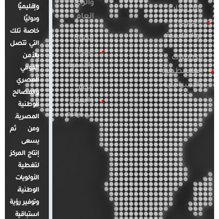
والرأي
وإقليميًا
الدراسات
العام
ودوليًا
العربية
خاصة تلك
والإقليمية
قضايا
التي تتصل
المرأة
بالأمن
الدراسات
والأسرة
القومي
الفلسطينية
المصري
والإسرائيلية
مصر
والمصالح
والعالم
الوطنية
في أرقام
المصرية.
ومن ثم
يسعى
إنتاج المركز
لتغطية
الأولويات
الوطنية،
وتوفير رؤية
استباقية