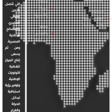
والإقليمية
قضايا
التي تتصل
المرأة
بالأمن
الدراسات
والأسرة
القومي
الفلسطينية
المصري
والإسرائيلية
مصر
والمصالح
والعالم
الوطنية
في أرقام
المصرية.
ومن ثم
يسعى
إنتاج المركز
لتغطية
الأولويات
الوطنية،
وتوفير رؤية
استباقية
لبدائل
الحركة
والقرار.