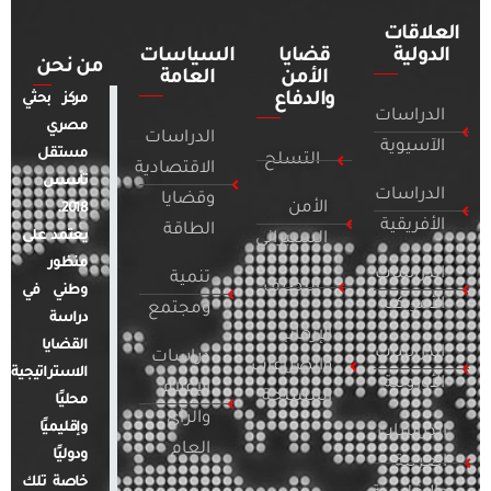
العلاقات
الدولية
قضايا
السياسات
من نحن
الأمن
العامة
والدفاع
مركز بحثي
الدراسات
مصري
الدراسات
الآسيوية
مستقل
التسلح
الاقتصادية
تأسس
الدراسات
وقضايا
الأمن
2018.
الأفريقية
الطاقة
يعتمد على
السيبراني
منظور
الدراسات
تنمية
التطرف
وطني في
الأمريكية
ومجتمع
دراسة
الإرهاب
القضايا
الدراسات
دراسات
والصراعات
الاستراتيجية
الأوروبية
الإعلام
المسلحة
محليًا
والرأي
وإقليميًا
الدراسات
العام
ودوليًا
العربية
خاصة تلك