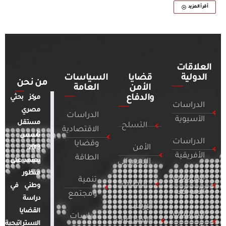
أقرأ المزيد
العلاقات
الدولية
قضايا
السياسات
من نحن
الأمن
العامة
والدفاع
مركز بحثي
الدراسات
مصري
الدراسات
الآسيوية
مستقل
التسلح
الاقتصادية
تأسس
الدراسات
وقضايا
الأمن
2018.
الأفريقية
الطاقة
يعتمد على
السيبراني
منظور
الدراسات
تنمية
التطرف
وطني في
الأمريكية
ومجتمع
دراسة
الإرهاب
القضايا
الدراسات
دراسات
والصراعات
الاستراتيجية