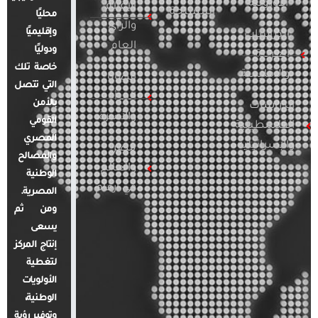
الأوروبية
الإعلام
المسلحة
محليًا
والرأي
وإقليميًا
الدراسات
العام
ودوليًا
العربية
خاصة تلك
والإقليمية
قضايا
التي تتصل
المرأة
بالأمن
الدراسات
والأسرة
القومي
الفلسطينية
المصري
والإسرائيلية
مصر
والمصالح
والعالم
الوطنية
في أرقام
المصرية.
ومن ثم
يسعى
إنتاج المركز
لتغطية
الأولويات
الوطنية،
وتوفير رؤية