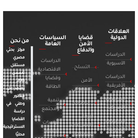
العلاقات
الدولية
قضايا
السياسات
من نحن
الأمن
العامة
والدفاع
مركز بحثي
الدراسات
مصري
الدراسات
الآسيوية
مستقل
التسلح
الاقتصادية
تأسس
الدراسات
وقضايا
الأمن
2018.
الأفريقية
الطاقة
يعتمد على
السيبراني
منظور
الدراسات
تنمية
التطرف
وطني في
الأمريكية
ومجتمع
دراسة
الإرهاب
القضايا
الدراسات
دراسات
والصراعات
الاستراتيجية
الأوروبية
الإعلام
المسلحة
محليًا