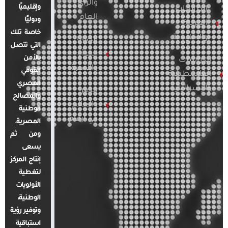
والرأي
وإقليميًا
الدراسات
العام
ودوليًا
العربية
خاصة تلك
والإقليمية
قضايا
التي تتصل
المرأة
بالأمن
الدراسات
والأسرة
القومي
الفلسطينية
المصري
والإسرائيلية
مصر
والمصالح
والعالم
الوطنية
في أرقام
المصرية.
ومن ثم
يسعى
إنتاج المركز
لتغطية
الأولويات
الوطنية،
وتوفير رؤية
استباقية