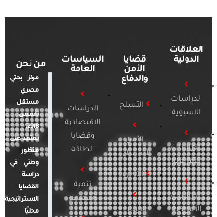
العلاقات
الدولية
قضايا
السياسات
من نحن
الأمن
العامة
والدفاع
مركز بحثي
مصري
الدراسات
مستقل
التسلح
الدراسات
الآسيوية
تأسس
الاقتصادية
2018.
وقضايا
يعتمد على
الأمن
الدراسات
الطاقة
منظور
السيبراني
الأفريقية
وطني في
التطرف
دراسة
تنمية
القضايا
الدراسات
ومجتمع
الاستراتيجية
الأمريكية
الإرهاب
محليًا