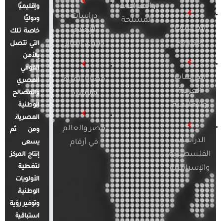
والصراعات
وإقليميًا
دراسات
ودوليًا
المسلحة
الدراسات
الإعلام
خاصة تلك
الأوروبية
والرأي العام
التي تتصل
بالأمن
القومي
الدراسات
قضايا المرأة
المصري
العربية
والأسرة
والمصالح
والإقليمية
الوطنية
المصرية.
مصر والعالم
ومن ثم
الدراسات
في أرقام
يسعى
الفلسطينية
إنتاج المركز
لتغطية
والإسرائيلية
الأولويات
الوطنية،
وتوفير رؤية
استباقية