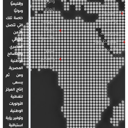
والرأي
وإقليميًا
الدراسات
العام
ودوليًا
العربية
خاصة تلك
والإقليمية
قضايا
التي تتصل
المرأة
بالأمن
الدراسات
والأسرة
القومي
الفلسطينية
المصري
والإسرائيلية
مصر
والمصالح
والعالم
الوطنية
في أرقام
المصرية.
ومن ثم
يسعى
إنتاج المركز
لتغطية
الأولويات
الوطنية،
وتوفير رؤية
استباقية