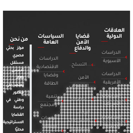
العلاقات
الدولية
قضايا
السياسات
من نحن
الأمن
العامة
والدفاع
مركز بحثي
الدراسات
مصري
الدراسات
الآسيوية
مستقل
التسلح
الاقتصادية
تأسس
الدراسات
وقضايا
الأمن
2018.
الأفريقية
الطاقة
يعتمد على
السيبراني
منظور
الدراسات
تنمية
التطرف
وطني في
الأمريكية
ومجتمع
دراسة
الإرهاب
القضايا
الدراسات
دراسات
والصراعات
الاستراتيجية
الأوروبية
الإعلام
المسلحة
محليًا