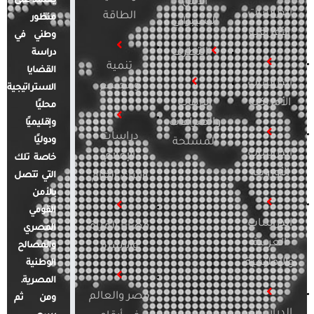
يعتمد على
الأمن
الدراسات
الطاقة
منظور
السيبراني
الأفريقية
وطني في
التطرف
دراسة
تنمية
القضايا
الدراسات
ومجتمع
الاستراتيجية
الأمريكية
الإرهاب
محليًا
والصراعات
وإقليميًا
دراسات
ودوليًا
المسلحة
الدراسات
الإعلام
خاصة تلك
الأوروبية
والرأي العام
التي تتصل
بالأمن
القومي
الدراسات
قضايا المرأة
المصري
العربية
والأسرة
والمصالح
والإقليمية
الوطنية
المصرية.
مصر والعالم
ومن ثم
الدراسات