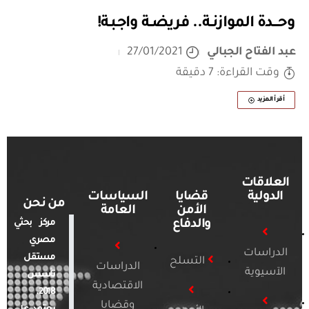
وحــــدة الموازنــة.. فريضــة واجـبـة!
عبد الفتاح الجبالي
27/01/2021
وقت القراءة: 7 دقيقة
أقرأ المزيد
العلاقات
الدولية
قضايا
السياسات
من نحن
الأمن
العامة
والدفاع
مركز بحثي
مصري
الدراسات
مستقل
التسلح
الدراسات
الآسيوية
تأسس
الاقتصادية
2018.
وقضايا