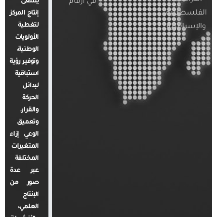
في أرقام
يسعى
الفلسطينية
إنتاج المركز
لتغطية
والإسرائيلية
الأولويات
الوطنية،
وتوفير رؤية
استباقية
لبدائل
الحركة
والقرار.
وتعميق
الوعي إزاء
المتغيرات
المختلفة
عبر عدة
صور من
الإنتاج
العلمي،