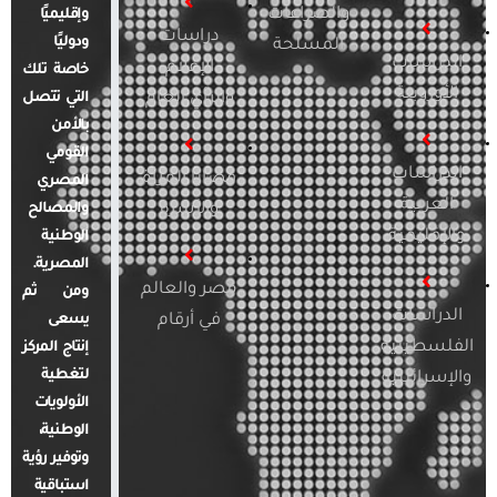
والصراعات
وإقليميًا
دراسات
ودوليًا
المسلحة
الدراسات
الإعلام
خاصة تلك
الأوروبية
والرأي العام
التي تتصل
بالأمن
القومي
الدراسات
قضايا المرأة
المصري
العربية
والأسرة
والمصالح
والإقليمية
الوطنية
المصرية.
مصر والعالم
ومن ثم
الدراسات
في أرقام
يسعى
الفلسطينية
إنتاج المركز
لتغطية
والإسرائيلية
الأولويات
الوطنية،
وتوفير رؤية
استباقية