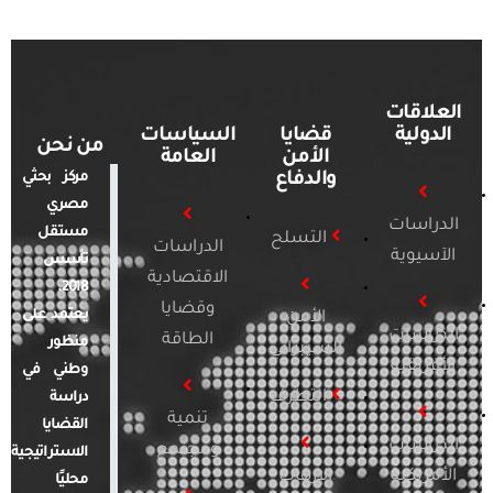
العلاقات
الدولية
قضايا
السياسات
من نحن
الأمن
العامة
والدفاع
مركز بحثي
مصري
الدراسات
مستقل
التسلح
الدراسات
الآسيوية
تأسس
الاقتصادية
2018.
وقضايا
يعتمد على
الأمن
الدراسات
الطاقة
منظور
السيبراني
الأفريقية
وطني في
التطرف
دراسة
تنمية
القضايا
الدراسات
ومجتمع
الاستراتيجية
الأمريكية
الإرهاب
محليًا