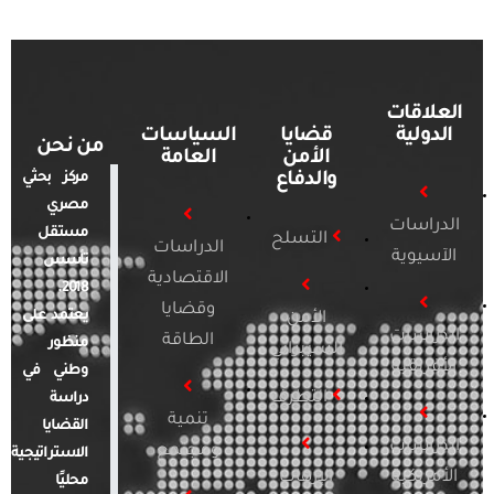
العلاقات
الدولية
قضايا
السياسات
من نحن
الأمن
العامة
والدفاع
مركز بحثي
مصري
الدراسات
مستقل
التسلح
الدراسات
الآسيوية
تأسس
الاقتصادية
2018.
وقضايا
يعتمد على
الأمن
الدراسات
الطاقة
منظور
السيبراني
الأفريقية
وطني في
التطرف
دراسة
تنمية
القضايا
الدراسات
ومجتمع
الاستراتيجية
الأمريكية
الإرهاب
محليًا