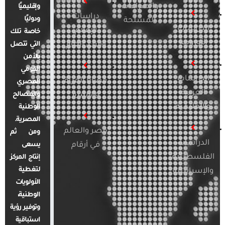
والصراعات
وإقليميًا
دراسات
ودوليًا
المسلحة
الدراسات
الإعلام
خاصة تلك
الأوروبية
والرأي العام
التي تتصل
بالأمن
القومي
الدراسات
قضايا المرأة
المصري
العربية
والأسرة
والمصالح
والإقليمية
الوطنية
المصرية.
مصر والعالم
ومن ثم
الدراسات
في أرقام
يسعى
الفلسطينية
إنتاج المركز
لتغطية
والإسرائيلية
الأولويات
الوطنية،
وتوفير رؤية
استباقية