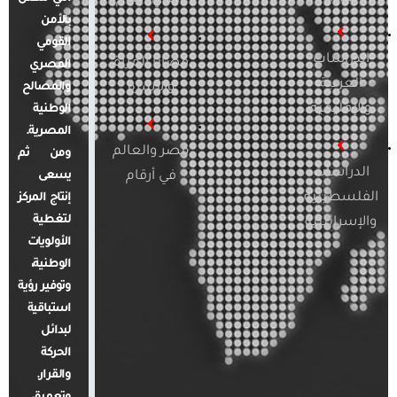
بالأمن
القومي
الدراسات
قضايا المرأة
المصري
العربية
والأسرة
والمصالح
والإقليمية
الوطنية
المصرية.
مصر والعالم
ومن ثم
الدراسات
في أرقام
يسعى
الفلسطينية
إنتاج المركز
لتغطية
والإسرائيلية
الأولويات
الوطنية،
وتوفير رؤية
استباقية
لبدائل
الحركة
والقرار.