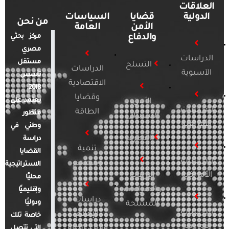
العلاقات
الدولية
قضايا
السياسات
من نحن
الأمن
العامة
والدفاع
مركز بحثي
مصري
الدراسات
مستقل
التسلح
الدراسات
الآسيوية
تأسس
الاقتصادية
2018.
وقضايا
يعتمد على
الأمن
الدراسات
الطاقة
منظور
السيبراني
الأفريقية
وطني في
التطرف
دراسة
تنمية
القضايا
الدراسات
ومجتمع
الاستراتيجية
الأمريكية
الإرهاب
محليًا
والصراعات
وإقليميًا
دراسات
ودوليًا
المسلحة
الدراسات
الإعلام
خاصة تلك
الأوروبية
والرأي العام
التي تتصل