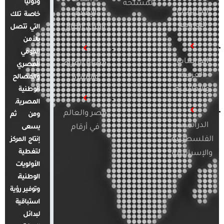
ودوليًا
المسلحة
الدراسات
الإعلام
خاصة تلك
الأوروبية
والرأي العام
التي تتصل
بالأمن
القومي
الدراسات
قضايا المرأة
المصري
العربية
والأسرة
والمصالح
والإقليمية
الوطنية
المصرية.
مصر والعالم
ومن ثم
الدراسات
في أرقام
يسعى
الفلسطينية
إنتاج المركز
لتغطية
والإسرائيلية
الأولويات
الوطنية،
وتوفير رؤية
استباقية
لبدائل