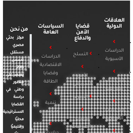
العلاقات
الدولية
قضايا
السياسات
من نحن
الأمن
العامة
والدفاع
مركز بحثي
مصري
الدراسات
مستقل
التسلح
الدراسات
الآسيوية
تأسس
الاقتصادية
2018.
وقضايا
يعتمد على
الأمن
الدراسات
الطاقة
منظور
السيبراني
الأفريقية
وطني في
التطرف
دراسة
تنمية
القضايا
الدراسات
ومجتمع
الاستراتيجية
الأمريكية
الإرهاب
محليًا
والصراعات
وإقليميًا
دراسات