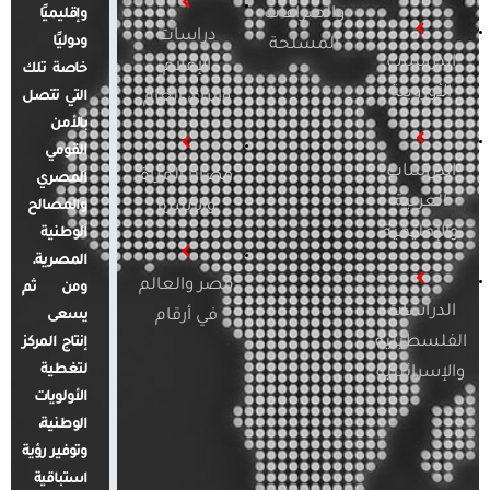
والصراعات
وإقليميًا
دراسات
ودوليًا
المسلحة
الدراسات
الإعلام
خاصة تلك
الأوروبية
والرأي العام
التي تتصل
بالأمن
القومي
الدراسات
قضايا المرأة
المصري
العربية
والأسرة
والمصالح
والإقليمية
الوطنية
المصرية.
مصر والعالم
ومن ثم
الدراسات
في أرقام
يسعى
الفلسطينية
إنتاج المركز
لتغطية
والإسرائيلية
الأولويات
الوطنية،
وتوفير رؤية
استباقية