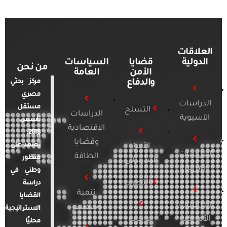
العلاقات
الدولية
قضايا
السياسات
من نحن
الأمن
العامة
والدفاع
مركز بحثي
مصري
الدراسات
مستقل
التسلح
الدراسات
الآسيوية
تأسس
الاقتصادية
2018.
وقضايا
يعتمد على
الأمن
الدراسات
الطاقة
منظور
السيبراني
الأفريقية
وطني في
التطرف
دراسة
تنمية
القضايا
الدراسات
ومجتمع
الاستراتيجية
الأمريكية
الإرهاب
محليًا