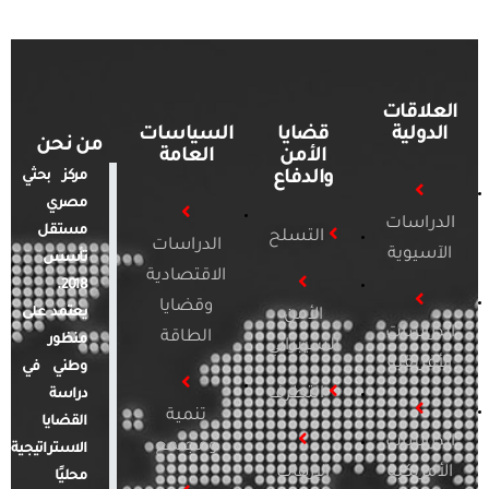
العلاقات
الدولية
قضايا
السياسات
من نحن
الأمن
العامة
والدفاع
مركز بحثي
مصري
الدراسات
مستقل
التسلح
الدراسات
الآسيوية
تأسس
الاقتصادية
2018.
وقضايا
يعتمد على
الأمن
الدراسات
الطاقة
منظور
السيبراني
الأفريقية
وطني في
التطرف
دراسة
تنمية
القضايا
الدراسات
ومجتمع
الاستراتيجية
الأمريكية
الإرهاب
محليًا