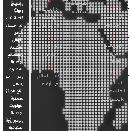
والصراعات
وإقليميًا
دراسات
ودوليًا
المسلحة
الدراسات
الإعلام
خاصة تلك
الأوروبية
والرأي العام
التي تتصل
بالأمن
القومي
الدراسات
قضايا المرأة
المصري
العربية
والأسرة
والمصالح
والإقليمية
الوطنية
المصرية.
مصر والعالم
ومن ثم
الدراسات
في أرقام
يسعى
الفلسطينية
إنتاج المركز
لتغطية
والإسرائيلية
الأولويات
الوطنية،
وتوفير رؤية
استباقية